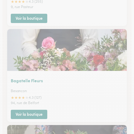
★
★
★
★
★
4.3 (255)
9, rue Pasteur
Voir la boutique
Bagatelle Fleurs
Besancon
★
★
★
★
★
4.3 (127)
94, rue de Belfort
Voir la boutique