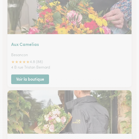
Aux Camelias
Besancon
★
★
★
★
★
4.8 (88)
4 B rue Tristan Bernard
Voir la boutique