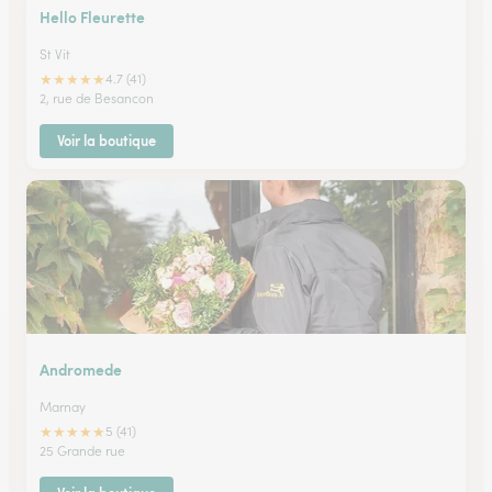
Hello Fleurette
St Vit
★
★
★
★
★
4.7 (41)
2, rue de Besancon
Voir la boutique
Andromede
Marnay
★
★
★
★
★
5 (41)
25 Grande rue