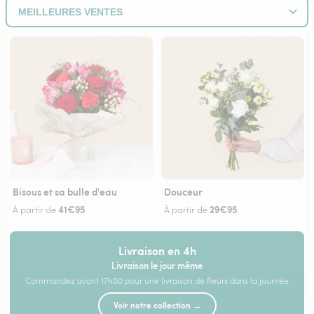
Bisous et sa bulle d'eau
Douceur
41€95
29€95
À partir de
À partir de
Livraison en 4h
Livraison le jour même
Commandez avant 17h00 pour une livraison de fleurs dans la journée
Voir notre collection →