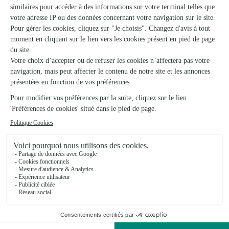
Ambiance Florale
Moissey
★
★
★
★
★
4.8 (135)
2, place de la Fontaine
Voir la boutique
Ils ont fait livrer des fleurs ou une plante à
Champvans-les-Moulins
★
★
★
★
★