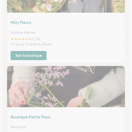
Mily Fleurs
Avanne Aveney
★
★
★
★
★
4.6 (79)
11 rue du Champ du Noyer
Voir la boutique
Boutique Petite Fleur
Besancon