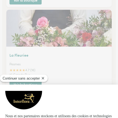
Voir la boutique
La Fleuriee
Pesmes
★
★
★
★
★
4.7 (16)
16 Grande Rue
Voir la boutique