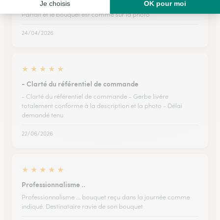
Parfait et le bouquet est comme sur la…
Parfait et le bouquet est comme sur la photo
24/04/2026
★
★
★
★
★
- Clarté du référentiel de commande
- Clarté du référentiel de commande - Gerbe livére
totalement conforme à la description et la photo - Délai
demandé tenu
22/06/2026
★
★
★
★
★
Professionnalisme ..
Professionnalisme ... bouquet reçu dans la journée comme
indiqué. Destinataire ravie de son bouquet