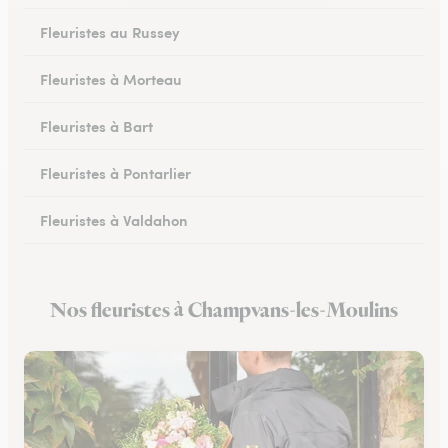
Fleuristes au Russey
Fleuristes à Morteau
Fleuristes à Bart
Fleuristes à Pontarlier
Fleuristes à Valdahon
Fleuristes à Rougemont
Nos fleuristes à Champvans-les-Moulins
Fleuristes à Avanne-Aveney