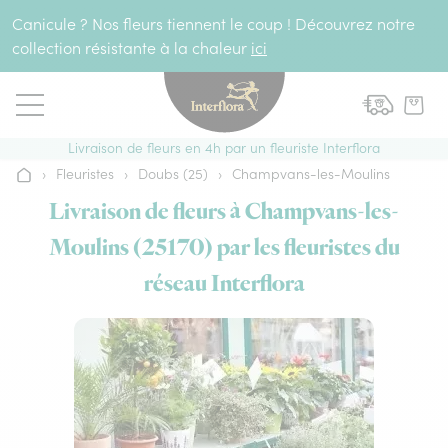
Aller au contenu
Canicule ? Nos fleurs tiennent le coup ! Découvrez notre
collection résistante à la chaleur
ici
Livraison de fleurs en 4h par un fleuriste Interflora
›
Fleuristes
›
Doubs (25)
›
Champvans-les-Moulins
Accueil
Livraison de fleurs à Champvans-les-
Moulins (25170) par les fleuristes du
réseau Interflora