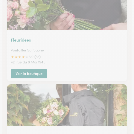
Fleuridees
Pontailler Sur Saone
★
★
★
★
★
3.9 (35)
42, rue du 8 Mai 1945
Voir la boutique