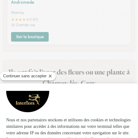
Andromede
Marnay
★
★
★
★
★
5 (41)
25 Grande rue
Voir la boutique
Ils ont fait livrer des fleurs ou une plante à
Chargey-lès-Gray
★
★
★
★
★
Très bonne expérience
Très bonne expérience. Le bouquet est respecté. Livraison au
top.