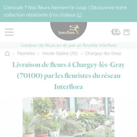
Aller au contenu
Canicule ? Nos fleurs tiennent le coup ! Découvrez notre
collection résistante à la chaleur
ici
Livraison de fleurs en 4h par un fleuriste Interflora
›
Fleuristes
›
Haute-Saône (70)
›
Chargey-lès-Gray
Accueil
Livraison de fleurs à Chargey-lès-Gray
(70100) par les fleuristes du réseau
Interflora