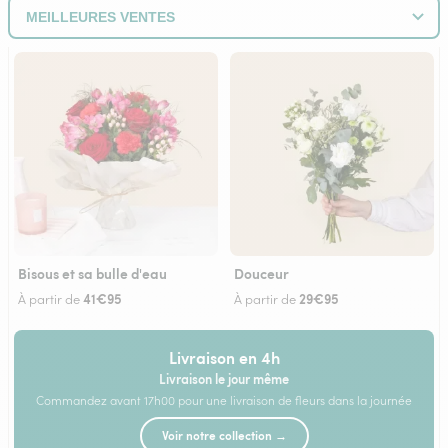
Bisous et sa bulle d'eau
Douceur
41€95
29€95
À partir de
À partir de
Livraison en 4h
Livraison le jour même
Commandez avant 17h00 pour une livraison de fleurs dans la journée
Voir notre collection →