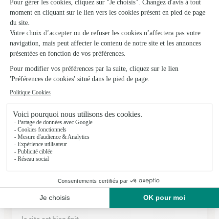
10/04/2026
★
★
★
★
★
Bouquet facile à commander
Bouquet facile à commander
16/02/2026
★
★
★
★
★
Commande passé sur le site et très…
Commande passé sur le site et très simple d'utilisation
12/05/2026
★
★
★
★
★
le site est bien fait