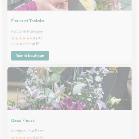
Fleurs et Tralala
Fontaine Francaise
★
★
★
★
★
4.9 (76)
10 place Henri IV
Voir la boutique
Deco Fleurs
Mirebeau Sur Beze
★
★
★
★
★
4.5 (88)