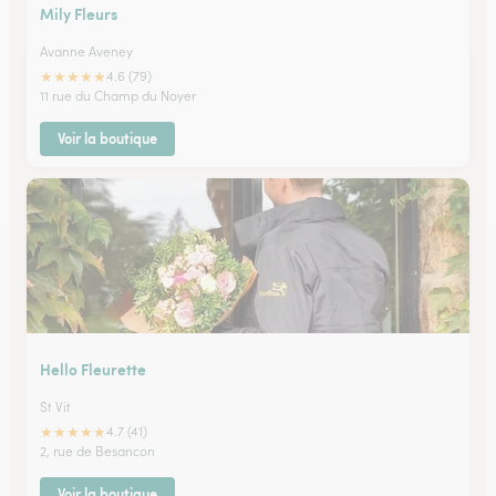
Mily Fleurs
Avanne Aveney
★
★
★
★
★
4.6 (79)
11 rue du Champ du Noyer
Voir la boutique
Hello Fleurette
St Vit
★
★
★
★
★
4.7 (41)
2, rue de Besancon
Voir la boutique