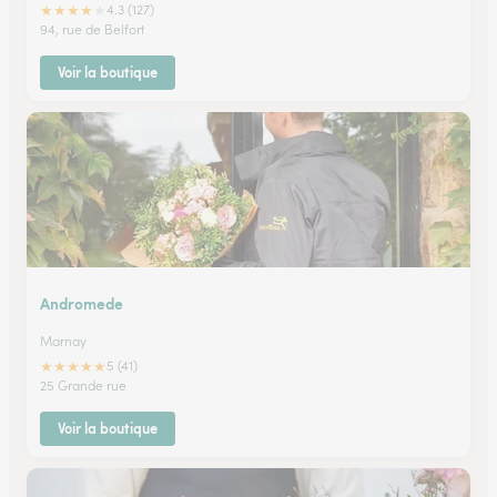
★
★
★
★
★
4.3 (127)
94, rue de Belfort
Voir la boutique
Andromede
Marnay
★
★
★
★
★
5 (41)
25 Grande rue
Voir la boutique