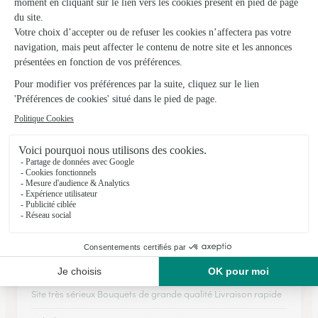
Ambiance Florale
Moissey
★
★
★
★
★
4.8 (135)
2, place de la Fontaine
Voir la boutique
Ils ont fait livrer des fleurs ou une plante à
Chemaudin et Vaux
★
★
★
★
★
Site très sérieux
Site très sérieux Bouquets de grande qualité Livraison rapide