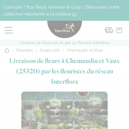
Aller au contenu
Canicule ? Nos fleurs tiennent le coup ! Découvrez notre
collection résistante à la chaleur
ici
Livraison de fleurs en 4h par un fleuriste Interflora
›
Fleuristes
›
Doubs (25)
›
Chemaudin et Vaux
Accueil
Livraison de fleurs à Chemaudin et Vaux
(25320) par les fleuristes du réseau
Interflora