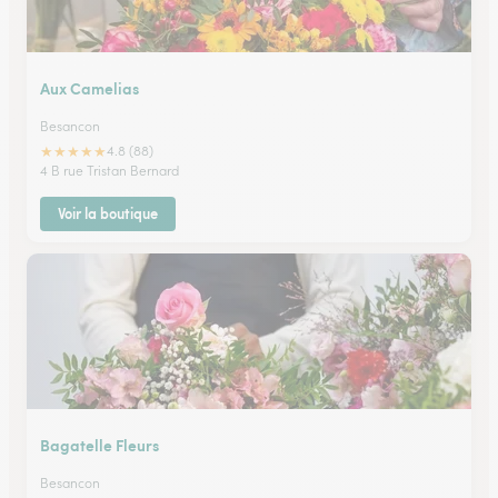
Aux Camelias
Besancon
★
★
★
★
★
4.8 (88)
4 B rue Tristan Bernard
Voir la boutique
Bagatelle Fleurs
Besancon