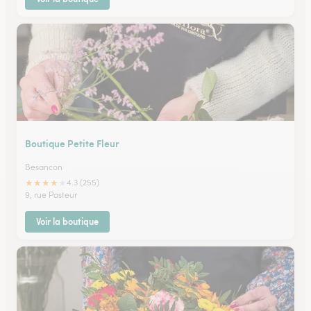
Boutique Petite Fleur
Besancon
★
★
★
★
★
4.3 (255)
9, rue Pasteur
Voir la boutique