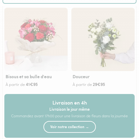
Bisous et sa bulle d'eau
Douceur
41€95
29€95
À partir de
À partir de
Livraison en 4h
Livraison le jour même
Commandez avant 17h00 pour une livraison de fleurs dans la journée
Voir notre collection →