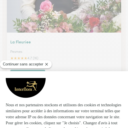
La Fleuriee
Pesmes
★
★
★
★
★
4.7 (16)
16 Grande Rue
Voir la boutique