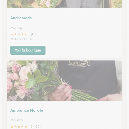
Andromede
Marnay
★
★
★
★
★
5 (41)
25 Grande rue
Voir la boutique
Ambiance Florale
Moissey
★
★
★
★
★
4.8 (135)