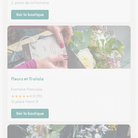
2, place de la Fontaine
Voir la boutique
Fleurs et Tralala
Fontaine Francaise
★
★
★
★
★
4.9 (76)
10 place Henri IV
Voir la boutique