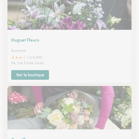
Huguet Fleurs
Auxonne
★
★
★
★
★
2.9 (49)
84, rue Emile Gruet
Voir la boutique