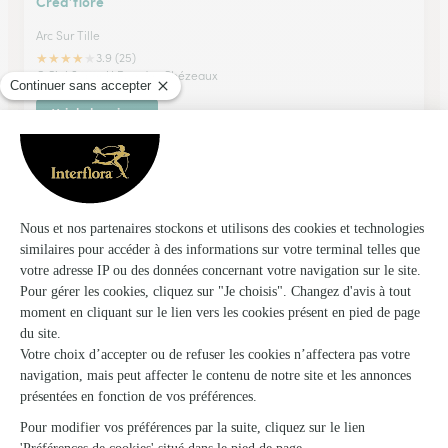
Crea’flore
Arc Sur Tille
★
★
★
★
★
3.9 (25)
C.Cial Super U Rue des Chézeaux
Voir la boutique
Roses et Lilas
Dole
★
★
★
★
★
4.3 (33)
C.Cial Intermaché Les Epenottes 9, rue Léon Bel
Voir la boutique