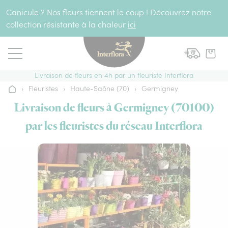
Aller au contenu
Canicule ? Nos fleurs tiennent le coup ! Découvrez notre
collection résistante à la chaleur
ici
Livraison de fleurs en 4h par un fleuriste Interflora
›
Fleuristes
›
Haute-Saône (70)
›
Germigney
Accueil
Livraison de fleurs à Germigney (70100)
par les fleuristes du réseau Interflora