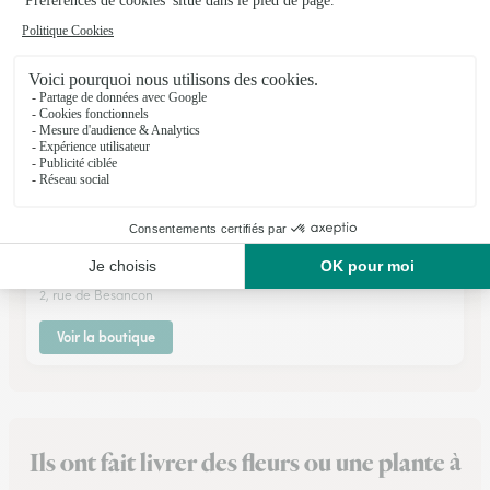
Hello Fleurette
St Vit
★
★
★
★
★
4.7 (41)
2, rue de Besancon
Voir la boutique
Ils ont fait livrer des fleurs ou une plante à