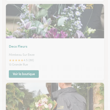
Deco Fleurs
Mirebeau Sur Beze
★
★
★
★
★
4.5 (88)
13 Grande Rue
Voir la boutique