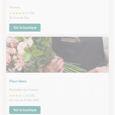
Pesmes
★
★
★
★
★
4.7 (16)
16 Grande Rue
Voir la boutique
Fleuridees
Pontailler Sur Saone
★
★
★
★
★
3.9 (35)
42, rue du 8 Mai 1945
Voir la boutique