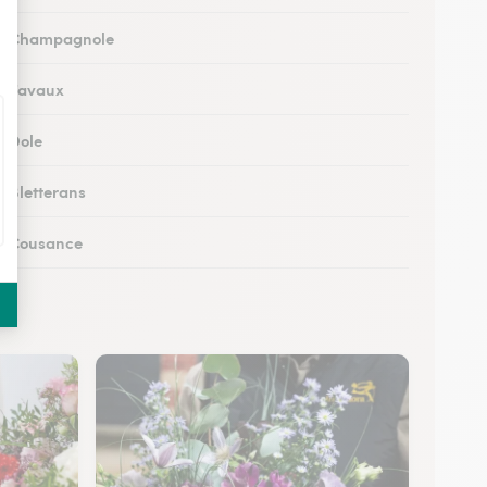
 à Champagnole
 à Tavaux
à Dole
à Bletterans
 à Cousance
à Orgelet
s à Moirans-en-Montagne