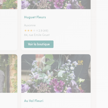
Huguet Fleurs
Auxonne
★
★
★
★
★
2.9 (49)
84, rue Emile Gruet
Voir la boutique
Au Val Fleuri