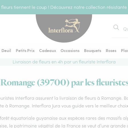
fleurs tiennent le coup ! Découvrez notre collection résistante
Recher
Deuil
Petits Prix
Cadeaux
Occasions
Bouquets
Roses
Pla
Livraison de fleurs en 4h par un fleuriste Interflora
à Romange (39700) par les fleuristes
euristes Interflora assurent la livraison de fleurs à Romange. B
ste à Romange. Interflora Jura vous guide vers le meilleur choi
forêt équatoriale guyanaise aux espèces rares des massifs alp
ise, le patrimoine végétal de la France se veut d’une grande 