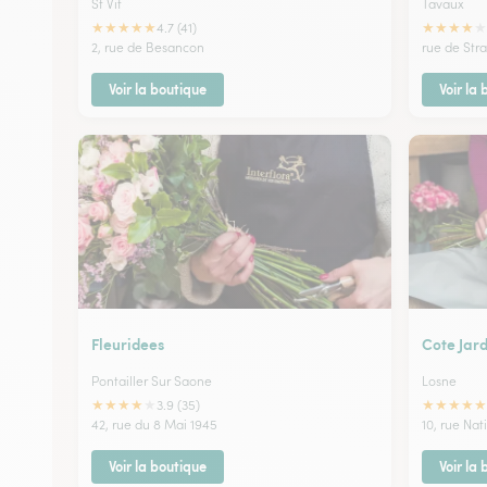
St Vit
Tavaux
★
★
★
★
★
★
★
★
★
★
4.7 (41)
2, rue de Besancon
rue de Str
Voir la boutique
Voir la
Fleuridees
Cote Jard
Pontailler Sur Saone
Losne
★
★
★
★
★
★
★
★
★
★
3.9 (35)
42, rue du 8 Mai 1945
10, rue Nat
Voir la boutique
Voir la