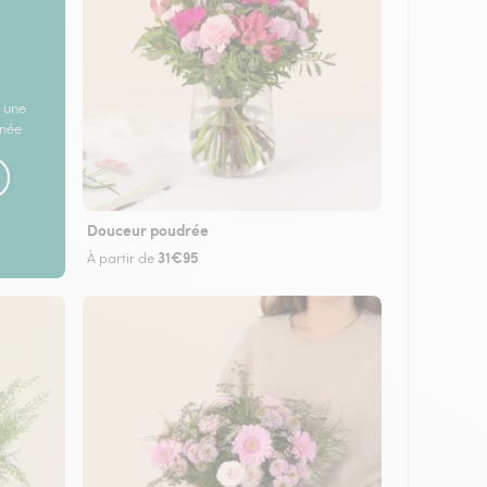
 une
rnée
Douceur poudrée
31€95
À partir de