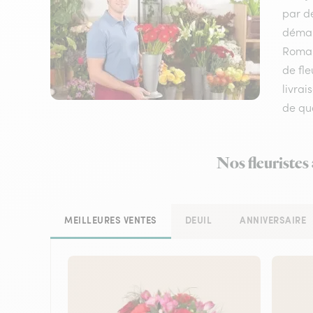
par de
démarq
Roman
de fle
livrai
de qua
Nos fleuristes
MEILLEURES VENTES
DEUIL
ANNIVERSAIRE