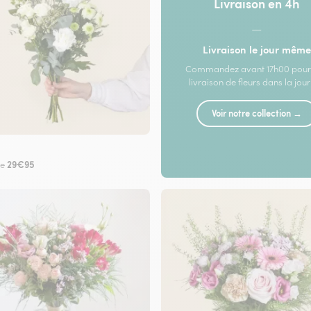
Livraison en 4h
—
Livraison le jour même
Commandez avant 17h00 pour
livraison de fleurs dans la jou
Voir notre collection →
29€95
de