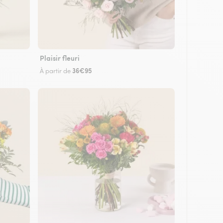
Plaisir fleuri
36€95
À partir de