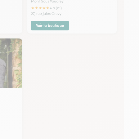
Mont Sous Vaudrey
★
★
★
★
★
4.8 (81)
27, rue Jules Grevy
Voir la boutique