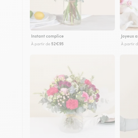
Instant complice
Joyeux a
52€95
À partir de
À partir 