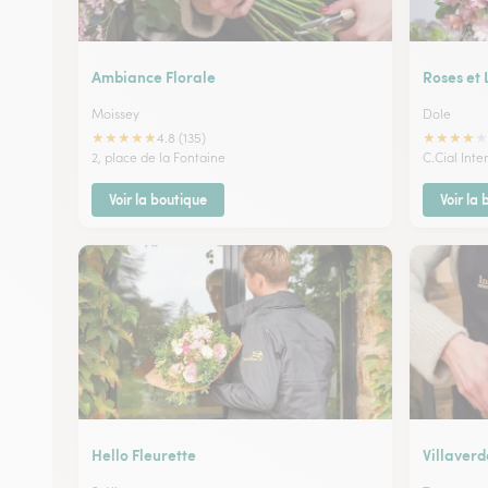
Ambiance Florale
Roses et 
Moissey
Dole
★
★
★
★
★
★
★
★
★
★
4.8 (135)
2, place de la Fontaine
C.Cial Int
Voir la boutique
Voir la
Hello Fleurette
Villaverd