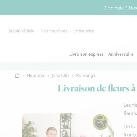
Aller au contenu
Canicule ? Nos 
Besoin d’aide
Nos fleuristes
Entreprise
Livraison express
Anniversaire
›
Fleuristes
›
Jura (39)
›
Romange
Accueil
Livraison de fleurs 
Les fl
fleuri
De la 
frança