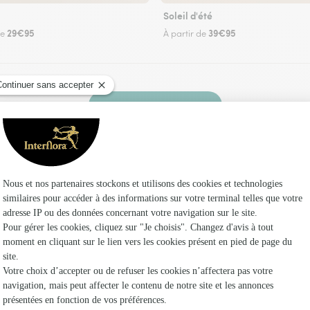
Soleil d'été
29€95
39€95
de
À partir de
Faire livrer des fleurs
 un fleuriste Interflora à Romange et dans ses 
Les f
Fleuristes 
Fleuristes
Fleuristes 