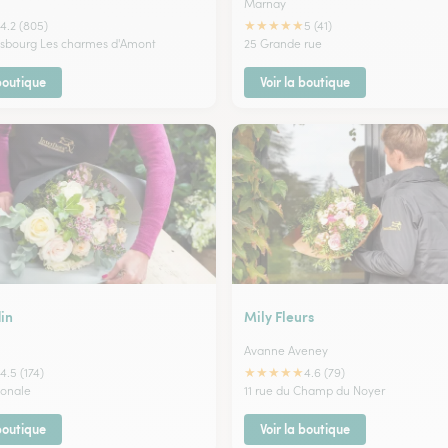
Marnay
★
★
★
★
★
4.2 (805)
5 (41)
asbourg Les charmes d'Amont
25 Grande rue
 boutique
Voir la boutique
in
Mily Fleurs
Avanne Aveney
★
★
★
★
★
4.5 (174)
4.6 (79)
ionale
11 rue du Champ du Noyer
 boutique
Voir la boutique