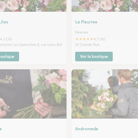
Lilas
La Fleuriee
Pesmes
★
★
★
★
★
4.3 (33)
4.7 (16)
ermaché Les Epenottes 9, rue Léon Bel
16 Grande Rue
 boutique
Voir la boutique
e
Andromede