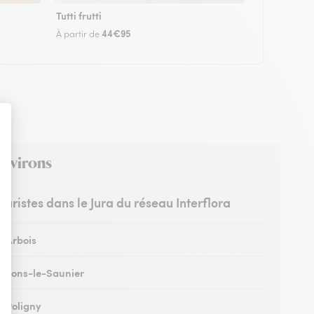
Tutti frutti
44€95
À partir de
environs
leuristes dans le Jura du réseau Interflora
à Arbois
 à Lons-le-Saunier
à Poligny