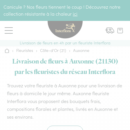
Aller au contenu
Canicule ? Nos fleurs tiennent le coup ! Découvrez notre
collection résistante à la chaleur
ici
Livraison de fleurs en 4h par un fleuriste Interflora
›
Fleuristes
›
Côte-d'Or (21)
›
Auxonne
Accueil
Livraison de fleurs à Auxonne (21130)
par les fleuristes du réseau Interflora
Trouvez votre fleuriste à Auxonne pour une livraison de
fleurs à domicile le jour même. Auxonne fleuriste
Interflora vous proposent des bouquets frais,
compositions florales et plantes, livrés en Auxonne et
ses environs.