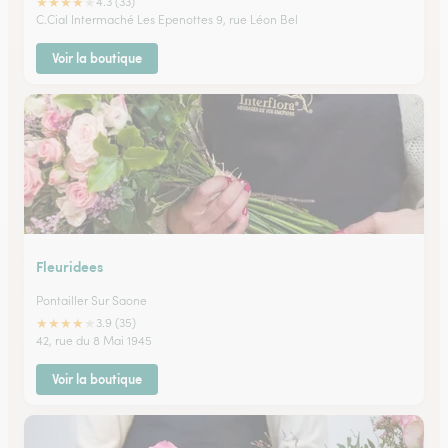
★
★
★
★
★
4.3 (33)
C.Cial Intermaché Les Epenottes 9, rue Léon Bel
Voir la boutique
Fleuridees
Pontailler Sur Saone
★
★
★
★
★
3.9 (35)
42, rue du 8 Mai 1945
Voir la boutique