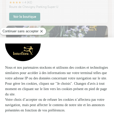
★
★
★
★
★
4 (42)
Route de Chevigny Parking Super U
Voir la boutique
Au Val Fleuri
Mont Sous Vaudrey
★
★
★
★
★
4.8 (81)
27, rue Jules Grevy
Voir la boutique