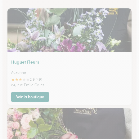
Huguet Fleurs
Auxonne
★
★
★
★
★
2.9 (49)
84, rue Emile Gruet
Voir la boutique