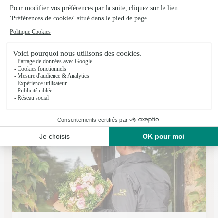
Coccinelle Fleurs
Seurre
★
★
★
★
★
4.7 (25)
17 rue de la république
Voir la boutique