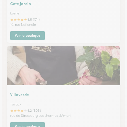
Cote Jardin
Losne
★
★
★
★
★
4.5 (174)
10, rue Nationale
Voir la boutique
Villaverde
Tavaux
★
★
★
★
★
4.2 (805)
rue de Strasbourg Les charmes d'Amont
Voir la boutique