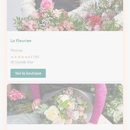
La Fleuriee
Pesmes
★
★
★
★
★
4.7 (16)
16 Grande Rue
Voir la boutique