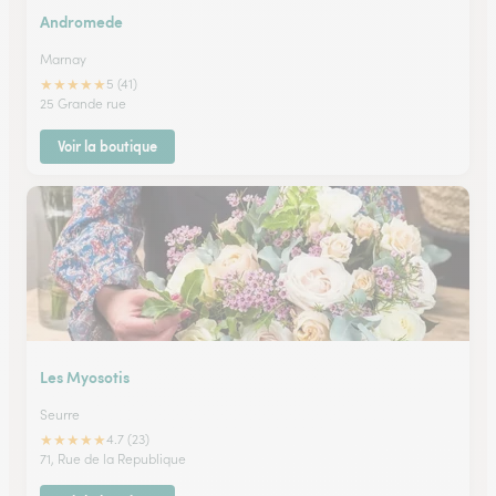
Andromede
Marnay
★
★
★
★
★
5 (41)
25 Grande rue
Voir la boutique
Les Myosotis
Seurre
★
★
★
★
★
4.7 (23)
71, Rue de la Republique