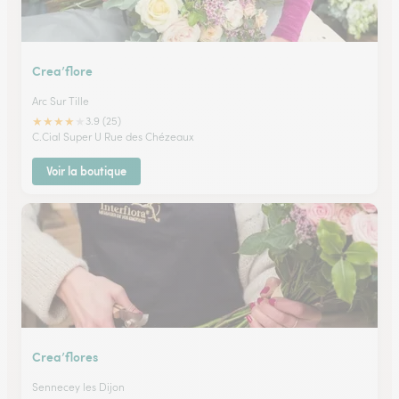
Crea’flore
Arc Sur Tille
★
★
★
★
★
3.9 (25)
C.Cial Super U Rue des Chézeaux
Voir la boutique
Crea’flores
Sennecey les Dijon