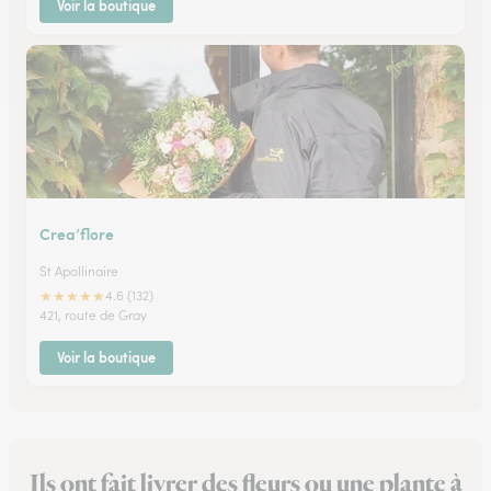
Voir la boutique
Crea’flore
St Apollinaire
★
★
★
★
★
4.6 (132)
421, route de Gray
Voir la boutique
Ils ont fait livrer des fleurs ou une plante à