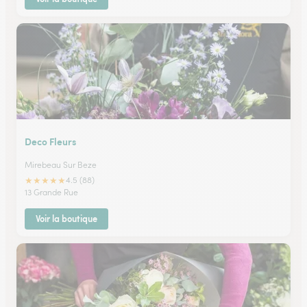
Deco Fleurs
Mirebeau Sur Beze
★
★
★
★
★
4.5 (88)
13 Grande Rue
Voir la boutique