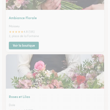
Ambiance Florale
Moissey
★
★
★
★
★
4.8 (135)
2, place de la Fontaine
Voir la boutique
Roses et Lilas
Dole