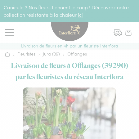
Aller au contenu
Canicule ? Nos fleurs tiennent le coup ! Découvrez notre
collection résistante à la chaleur
ici
Livraison de fleurs en 4h par un fleuriste Interflora
›
Fleuristes
›
Jura (39)
›
Offlanges
Accueil
Livraison de fleurs à Offlanges (39290)
par les fleuristes du réseau Interflora