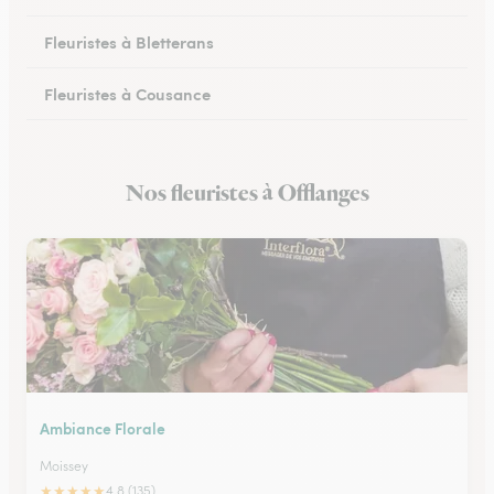
Fleuristes à Bletterans
Fleuristes à Cousance
Fleuristes à Orgelet
Nos fleuristes à Offlanges
Fleuristes à Moirans-en-Montagne
Ambiance Florale
Moissey
★
★
★
★
★
4.8 (135)