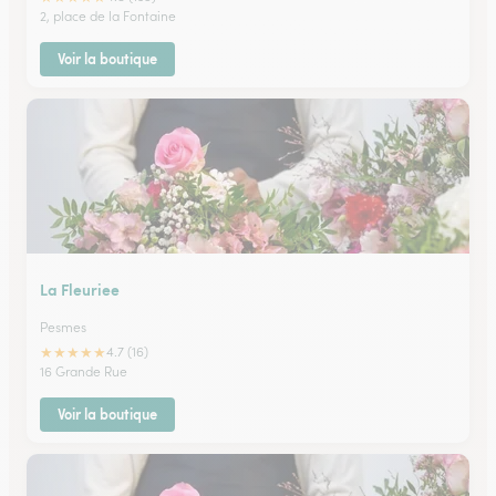
2, place de la Fontaine
Voir la boutique
La Fleuriee
Pesmes
★
★
★
★
★
4.7 (16)
16 Grande Rue
Voir la boutique