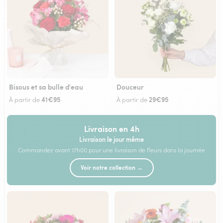
Bisous et sa bulle d'eau
Douceur
41€95
29€95
À partir de
À partir de
Livraison en 4h
Livraison le jour même
Commandez avant 17h00 pour une livraison de fleurs dans la journée
Voir notre collection →