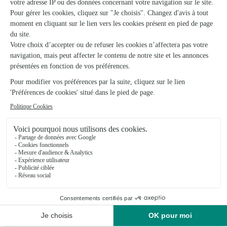
Cote Jardin
Losne
★
★
★
★
★
4.5 (174)
10, rue Nationale
Voir la boutique