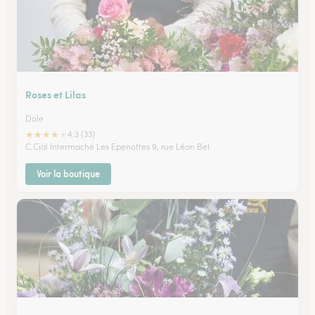
Roses et Lilas
Dole
★
★
★
★
★
4.3 (33)
C.Cial Intermaché Les Epenottes 9, rue Léon Bel
Voir la boutique