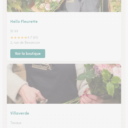
Hello Fleurette
St Vit
★
★
★
★
★
4.7 (41)
2, rue de Besancon
Voir la boutique
Villaverde
Tavaux