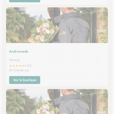
Andromede
Marnay
★
★
★
★
★
5 (41)
25 Grande rue
Voir la boutique