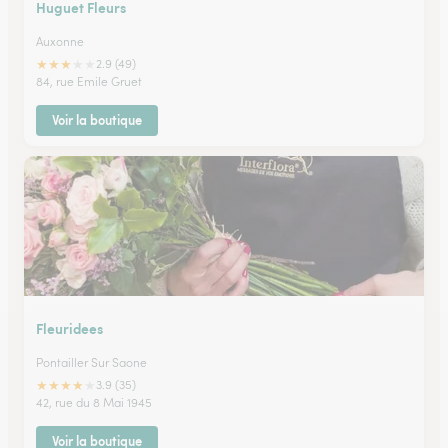
Huguet Fleurs
Auxonne
★
★
★
★
★
2.9 (49)
84, rue Emile Gruet
Voir la boutique
Fleuridees
Pontailler Sur Saone
★
★
★
★
★
3.9 (35)
42, rue du 8 Mai 1945
Voir la boutique