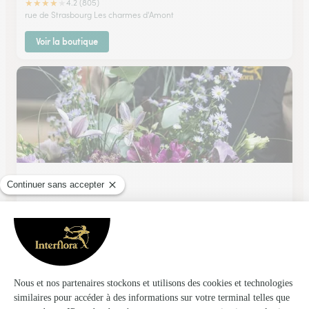
★
★
★
★
★
4.2 (805)
rue de Strasbourg Les charmes d'Amont
Voir la boutique
Au Val Fleuri
Mont Sous Vaudrey
★
★
★
★
★
4.8 (81)
27, rue Jules Grevy
Voir la boutique