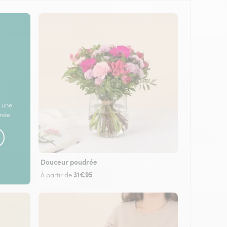
 une
rnée
Douceur poudrée
31€95
À partir de