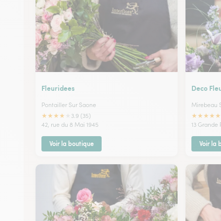
Fleuridees
Deco Fle
Pontailler Sur Saone
Mirebeau 
★
★
★
★
★
★
★
★
★
★
3.9 (35)
42, rue du 8 Mai 1945
13 Grande 
Voir la boutique
Voir la