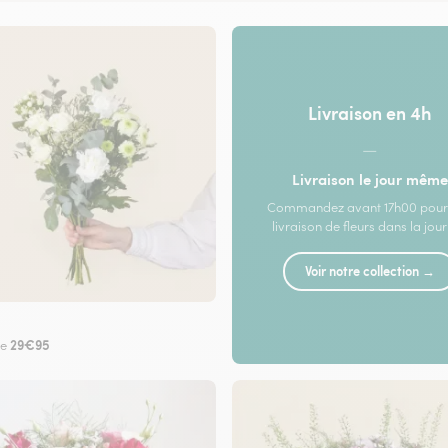
Livraison en 4h
—
Livraison le jour même
Commandez avant 17h00 pour
livraison de fleurs dans la jou
Voir notre collection →
29€95
de