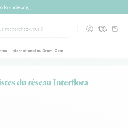
 à la chaleur
ici
cher
ntes
International ou Drom-Com
istes du réseau Interflora