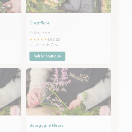
Crea’flore
St Apollinaire
★
★
★
★
★
4.6 (132)
421, route de Gray
Voir la boutique
Bourgogne Fleurs