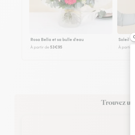
Rosa Bella et sa bulle d'eau
Soleil
53€95
À partir de
À partir 
Trouvez un f