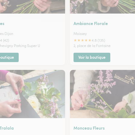
res
Ambiance Florale
es Dijon
Moissey
★
★
★
★
★
4 (42)
4.8 (135)
hevigny Parking Super U
2, place de la Fontaine
 boutique
Voir la boutique
 Tralala
Monceau Fleurs