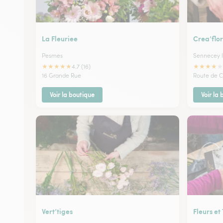
La Fleuriee
Crea’flo
Pesmes
Sennecey l
★
★
★
★
★
★
★
★
★
★
4.7 (16)
16 Grande Rue
Route de C
Voir la boutique
Voir la
Vert’tiges
Fleurs et