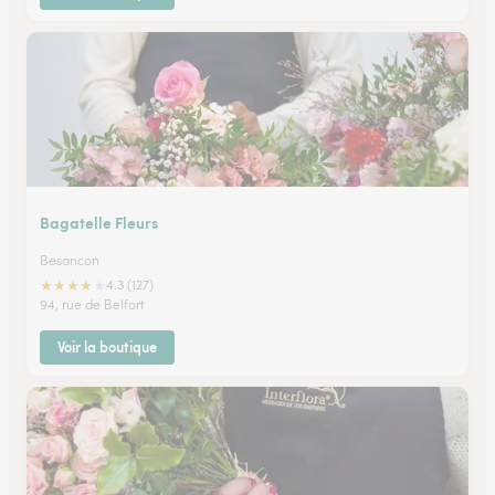
Bagatelle Fleurs
Besancon
★
★
★
★
★
4.3 (127)
94, rue de Belfort
Voir la boutique