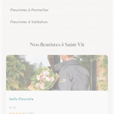
Fleuristes à Pontarlier
Fleuristes à Valdahon
Fleuristes à Rougemont
Nos fleuristes à Saint-Vit
Fleuristes à Avanne-Aveney
Hello Fleurette
St Vit
★
★
★
★
★
4.7 (41)