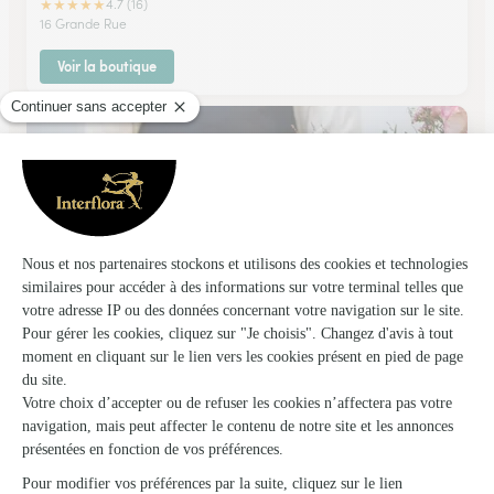
★
★
★
★
★
4.7 (16)
16 Grande Rue
Voir la boutique
Roses et Lilas
Dole
★
★
★
★
★
4.3 (33)
C.Cial Intermaché Les Epenottes 9, rue Léon Bel
Voir la boutique