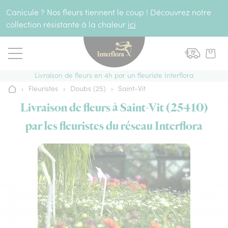
Aller au contenu
Canicule ? Nos fleurs tiennent le coup ! Découvrez notre
collection résistante à la chaleur
ici
Livraison de fleurs en 4h par un fleuriste Interflora
›
Fleuristes
›
Doubs (25)
›
Saint-Vit
Accueil
Livraison de fleurs à Saint-Vit (25410)
par les fleuristes du réseau Interflora