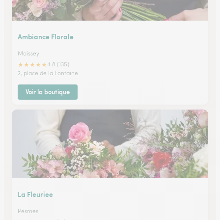
Ambiance Florale
Moissey
★
★
★
★
★
4.8 (135)
2, place de la Fontaine
Voir la boutique
La Fleuriee
Pesmes