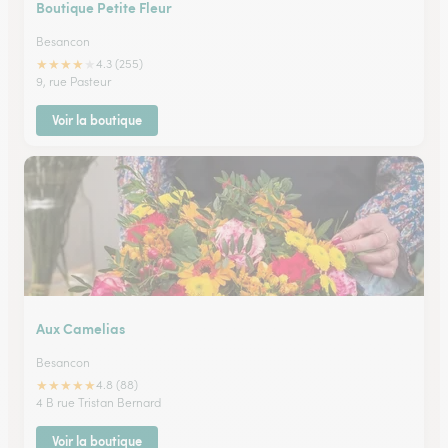
Boutique Petite Fleur
Besancon
★
★
★
★
★
4.3 (255)
9, rue Pasteur
Voir la boutique
Aux Camelias
Besancon
★
★
★
★
★
4.8 (88)
4 B rue Tristan Bernard
Voir la boutique