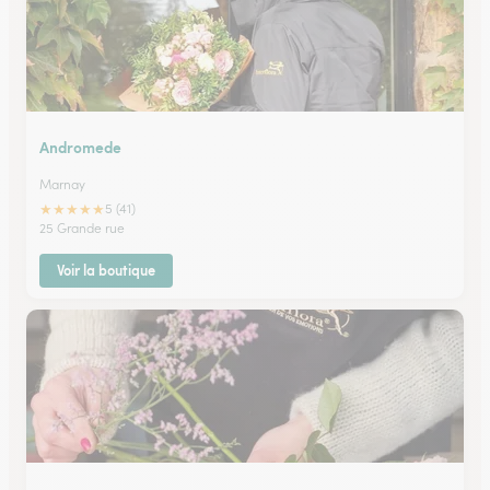
Andromede
Marnay
★
★
★
★
★
5 (41)
25 Grande rue
Voir la boutique