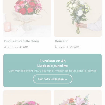
Bisous et sa bulle d'eau
Douceur
41€95
29€95
À partir de
À partir de
Livraison en 4h
Livraison le jour même
Commandez avant 17h00 pour une livraison de fleurs dans la journée
Voir notre collection →