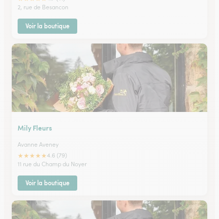
2, rue de Besancon
Voir la boutique
Mily Fleurs
Avanne Aveney
★
★
★
★
★
4.6 (79)
11 rue du Champ du Noyer
Voir la boutique