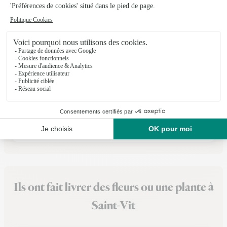
Au Val Fleuri
Mont Sous Vaudrey
★
★
★
★
★
4.8 (81)
27, rue Jules Grevy
Voir la boutique
Ils ont fait livrer des fleurs ou une plante à
Saint-Vit