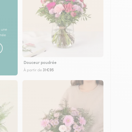
 une
rnée
Douceur poudrée
31€95
À partir de