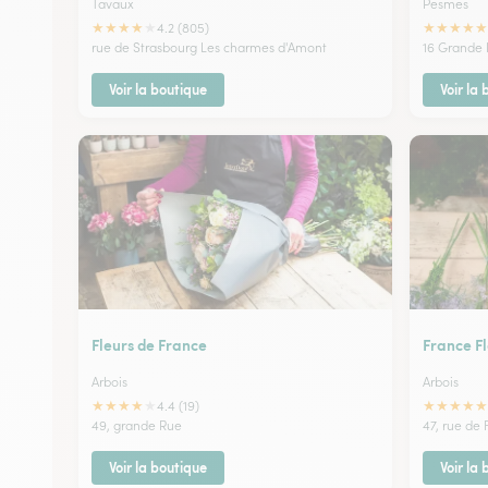
Tavaux
Pesmes
★
★
★
★
★
★
★
★
★
★
4.2 (805)
rue de Strasbourg Les charmes d'Amont
16 Grande
Voir la boutique
Voir la
Fleurs de France
France F
Arbois
Arbois
★
★
★
★
★
★
★
★
★
★
4.4 (19)
49, grande Rue
47, rue de
Voir la boutique
Voir la