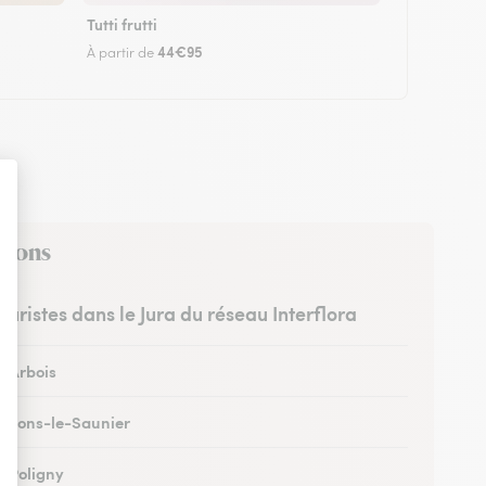
Tutti frutti
44€95
À partir de
irons
leuristes dans le Jura du réseau Interflora
à Arbois
 à Lons-le-Saunier
à Poligny