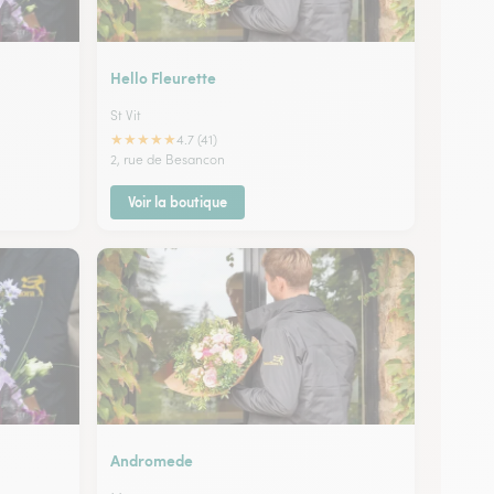
Hello Fleurette
St Vit
★
★
★
★
★
4.7 (41)
2, rue de Besancon
Voir la boutique
Andromede