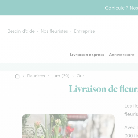
Aller au contenu
Canicule ? Nos 
Besoin d’aide
Nos fleuristes
Entreprise
Livraison express
Anniversaire
›
Fleuristes
›
Jura (39)
›
Our
Accueil
Livraison de fleur
Les fl
fleuri
Avec I
000 fl