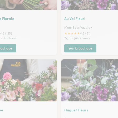
 Florale
Au Val Fleuri
Mont Sous Vaudrey
★
★
★
★
★
4.8 (135)
4.8 (81)
 la Fontaine
27, rue Jules Grevy
 boutique
Voir la boutique
ee
Huguet Fleurs