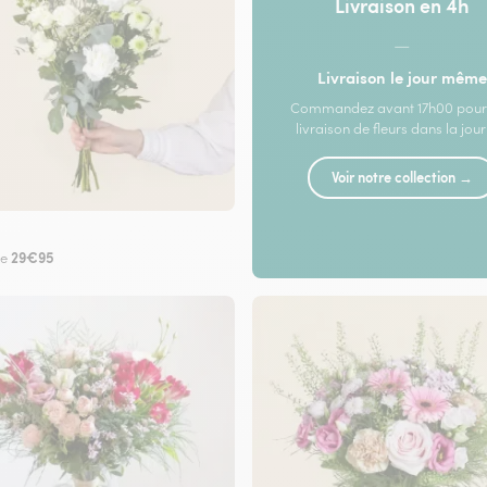
Livraison en 4h
—
Livraison le jour même
Commandez avant 17h00 pour
livraison de fleurs dans la jou
Voir notre collection →
29€95
de