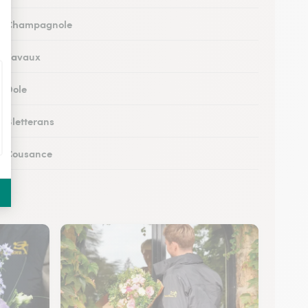
 à Champagnole
 à Tavaux
à Dole
à Bletterans
 à Cousance
à Orgelet
s à Moirans-en-Montagne