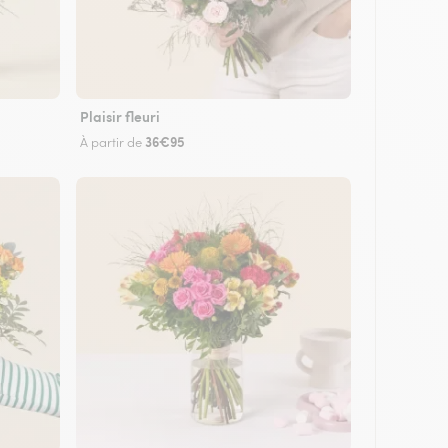
Plaisir fleuri
36€95
À partir de