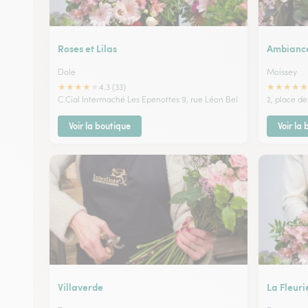
Roses et Lilas
Ambiance
Dole
Moissey
★
★
★
★
★
★
★
★
★
★
4.3 (33)
C.Cial Intermaché Les Epenottes 9, rue Léon Bel
2, place de
Voir la boutique
Voir la
Villaverde
La Fleuri