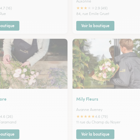
Auxonne
★
★
★
★
★
4.7 (16)
2.9 (49)
 Rue
84, rue Emile Gruet
 boutique
Voir la boutique
lore
Mily Fleurs
Avanne Aveney
★
★
★
★
★
4.6 (26)
4.6 (79)
 Faramand
11 rue du Champ du Noyer
 boutique
Voir la boutique