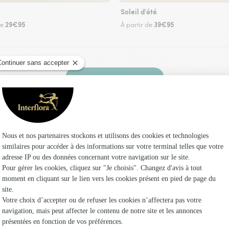
Soleil d'été
29€95
39€95
de
À partir de
Faire livrer des fleurs
vez un fleuriste Interflora à Our et dans ses env
Les f
Fleuristes 
Fleuristes
Fleuristes 