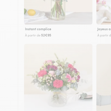
Instant complice
Joyeux a
52€95
À partir de
À partir 