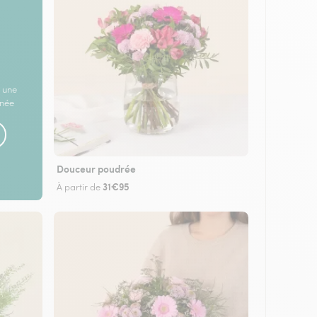
 une
rnée
Douceur poudrée
31€95
À partir de