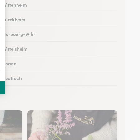
 à Wittenheim
 à Turckheim
 à Horbourg-Wihr
à Wittelsheim
 à Thann
 à Rouffach
 à Kingersheim
à Illzach