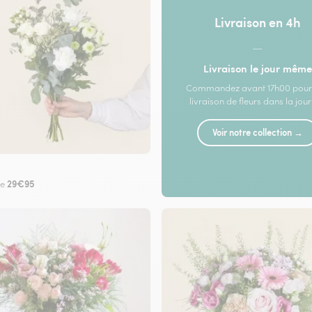
Livraison en 4h
—
Livraison le jour même
Commandez avant 17h00 pour
livraison de fleurs dans la jou
Voir notre collection →
29€95
de