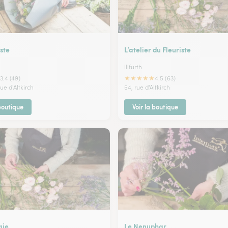
ste
L’atelier du Fleuriste
Illfurth
★
★
★
★
★
3.4 (49)
4.5 (63)
ue d'Altkirch
54, rue d'Altkirch
 boutique
Voir la boutique
aie
Le Nenuphar