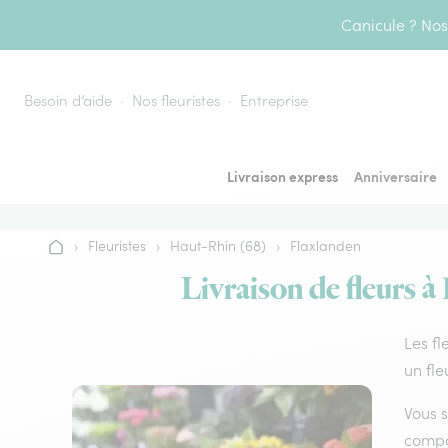
Aller au contenu
Canicule ? Nos 
Besoin d’aide
Nos fleuristes
Entreprise
Livraison express
Anniversaire
›
Fleuristes
›
Haut-Rhin (68)
›
Flaxlanden
Accueil
Livraison de fleurs à
Les fl
un fle
Vous s
compos