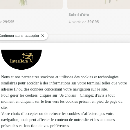
Soleil d'été
29€95
39€95
de
À partir de
Faire livrer des fleurs
un fleuriste Interflora à Flaxlanden et dans ses
Les fleu
Fleuristes
Fleuristes