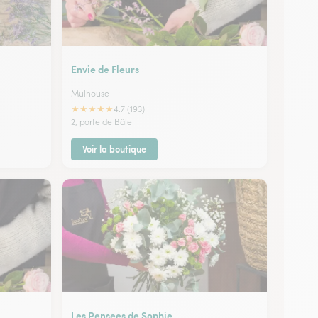
Envie de Fleurs
Mulhouse
★
★
★
★
★
4.7 (193)
2, porte de Bâle
Voir la boutique
Les Pensees de Sophie