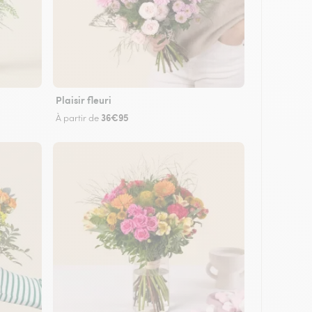
Plaisir fleuri
36€95
À partir de