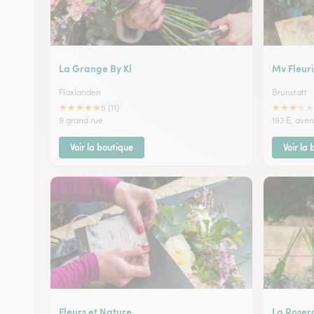
La Grange By Kl
Mv Fleuri
Flaxlanden
Brunstatt
★
★
★
★
★
★
★
★
★
★
5 (11)
9 grand rue
193 E, aven
Voir la boutique
Voir la
Fleurs et Nature
La Roser