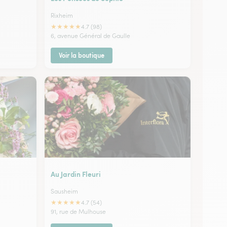
Rixheim
★
★
★
★
★
4.7 (98)
6, avenue Général de Gaulle
Voir la boutique
Au Jardin Fleuri
Sausheim
★
★
★
★
★
4.7 (54)
91, rue de Mulhouse