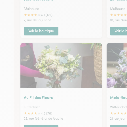
Mulhouse
Mulhouse
★
★
★
★
★
★
★
★
★
★
4.1 (127)
7, rue de la Justice
81, rue Nor
Voir la boutique
Voir la
Au Fil des Fleurs
Melo’fle
Lutterbach
Wittersdorf
★
★
★
★
★
★
★
★
★
★
4.3 (76)
23, rue Général de Gaulle
21 rue Jea