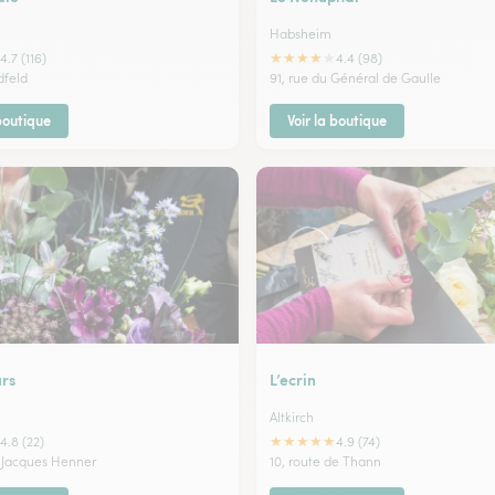
Habsheim
★
★
★
★
★
4.7 (116)
4.4 (98)
dfeld
91, rue du Général de Gaulle
 boutique
Voir la boutique
urs
L’ecrin
Altkirch
★
★
★
★
★
4.8 (22)
4.9 (74)
n Jacques Henner
10, route de Thann