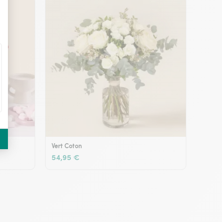
Vert Coton
54,95 €