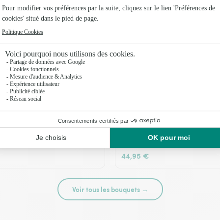
té
Tutti frutti
44,95 €
Voir tous les bouquets →