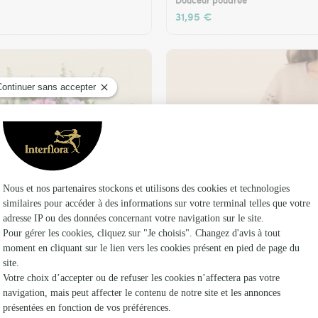
Douceur poudrée
31,95 €
t son vase offert
Plaisir fleuri
36,95 €