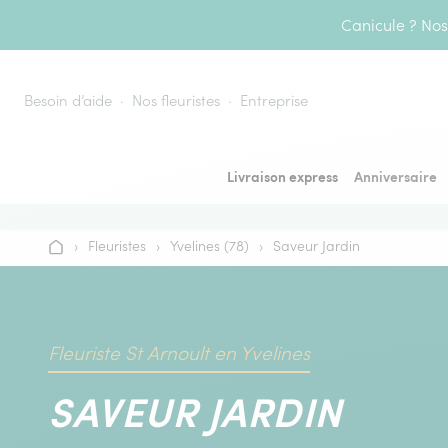
Aller au contenu
Canicule ? Nos 
Besoin d’aide
Nos fleuristes
Entreprise
Livraison express
Anniversaire
›
Fleuristes
›
Yvelines (78)
›
Saveur Jardin
Accueil
Fleuriste St Arnoult en Yvelines
SAVEUR JARDIN