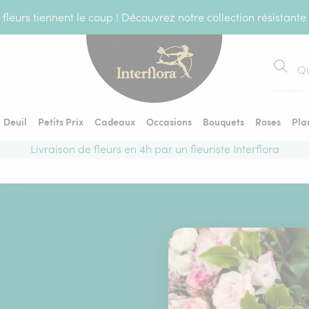
fleurs tiennent le coup ! Découvrez notre collection résistante
Recher
Deuil
Petits Prix
Cadeaux
Occasions
Bouquets
Roses
Pla
Livraison de fleurs en 4h par un fleuriste Interflora