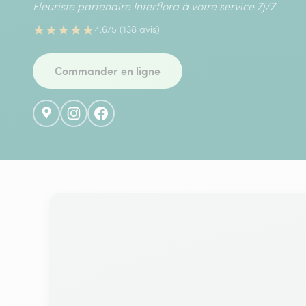
Fleuriste partenaire Interflora à votre service 7j/7
★
★
★
★
★
4.6/5 (138 avis)
Commander en ligne