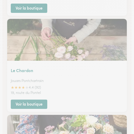
Voir la boutique
Le Chardon
Jouars Pontchartrain
★
★
★
★
★
4.4 (92)
19, route du Pontel
Voir la boutique