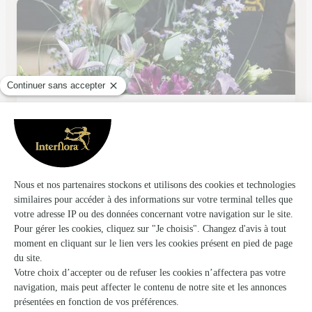
Le Paradis des Fleurs
BU
★
★
★
★
★
4.7 (95)
29, rue Francs Bourgeois
Voir la boutique