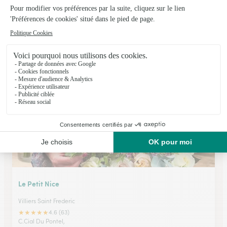
Jardinerie du Mesnil
Le Mesnil Saint Denis
★
★
★
★
★
4.7 (164)
10, rue du Général Leclerc
Voir la boutique
Le Petit Nice
Villiers Saint Frederic
★
★
★
★
★
4.6 (63)
C.Cial Du Pontel,