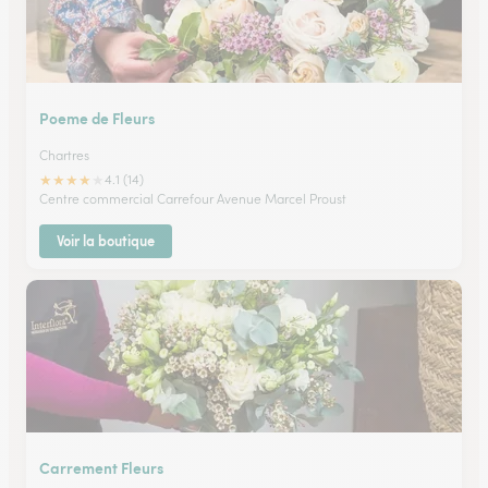
Poeme de Fleurs
Chartres
★
★
★
★
★
4.1 (14)
Centre commercial Carrefour Avenue Marcel Proust
Voir la boutique
Carrement Fleurs