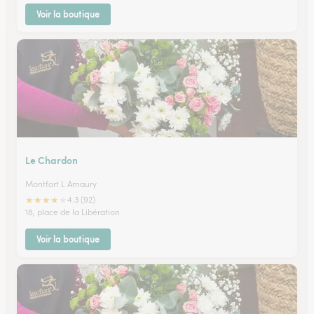
Voir la boutique
Le Chardon
Montfort L Amaury
★
★
★
★
★
4.3 (92)
18, place de la Libération
Voir la boutique