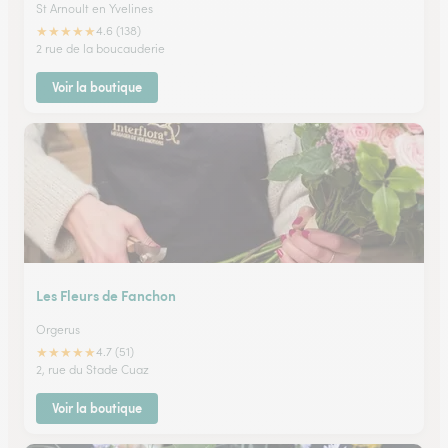
St Arnoult en Yvelines
★
★
★
★
★
4.6 (138)
2 rue de la boucauderie
Voir la boutique
Les Fleurs de Fanchon
Orgerus
★
★
★
★
★
4.7 (51)
2, rue du Stade Cuaz
Voir la boutique