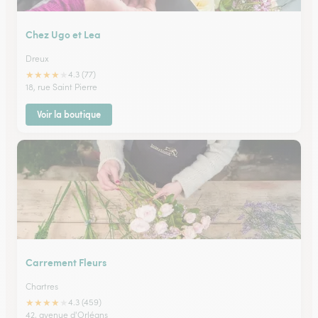
Chez Ugo et Lea
Dreux
★
★
★
★
★
4.3 (77)
18, rue Saint Pierre
Voir la boutique
Carrement Fleurs
Chartres
★
★
★
★
★
4.3 (459)
42, avenue d'Orléans