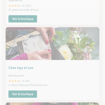
Maintenon
★
★
★
★
★
4.3 (41)
21, place Aristide Briand
Voir la boutique
Chez Ugo et Lea
Rambouillet
★
★
★
★
★
4 (44)
2, Place Fernand Prud'Homme
Voir la boutique