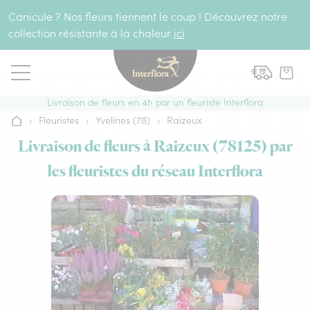
Aller au contenu
Canicule ? Nos fleurs tiennent le coup ! Découvrez notre
collection résistante à la chaleur
ici
Livraison de fleurs en 4h par un fleuriste Interflora
›
Fleuristes
›
Yvelines (78)
›
Raizeux
Accueil
Livraison de fleurs à Raizeux (78125) par
les fleuristes du réseau Interflora