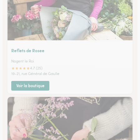
Reflets de Rosee
Nogent le Roi
★
★
★
★
★
4.7 (25)
19-21, rue Général de Gaulle
Voir la boutique