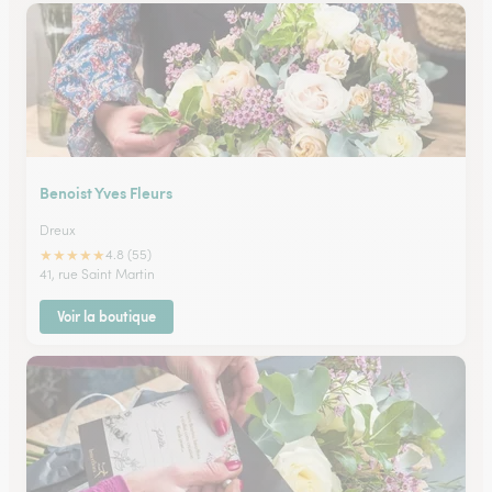
Benoist Yves Fleurs
Dreux
★
★
★
★
★
4.8 (55)
41, rue Saint Martin
Voir la boutique