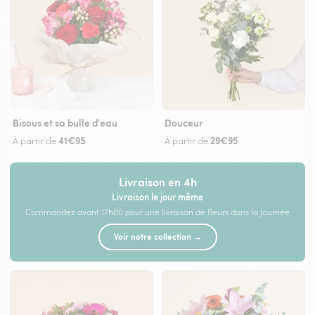
Bisous et sa bulle d'eau
Douceur
41€95
29€95
À partir de
À partir de
Livraison en 4h
Livraison le jour même
Commandez avant 17h00 pour une livraison de fleurs dans la journée
Voir notre collection →