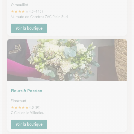
Vernouillet
★
★
★
★
★
4.3 (445)
31, route de Chartres ZAC Plein Sud
Voir la boutique
Fleurs & Passion
Elancourt
★
★
★
★
★
4.6 (91)
C.Cial de la Villedieu
Voir la boutique