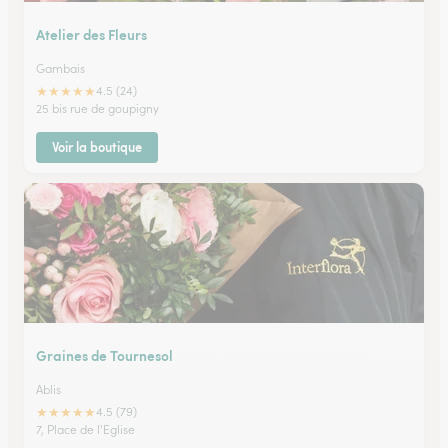
Atelier des Fleurs
Gambais
★
★
★
★
★
4.5 (24)
25 bis rue de goupigny
Voir la boutique
Graines de Tournesol
Ablis
★
★
★
★
★
4.5 (79)
7, Place de l'Eglise