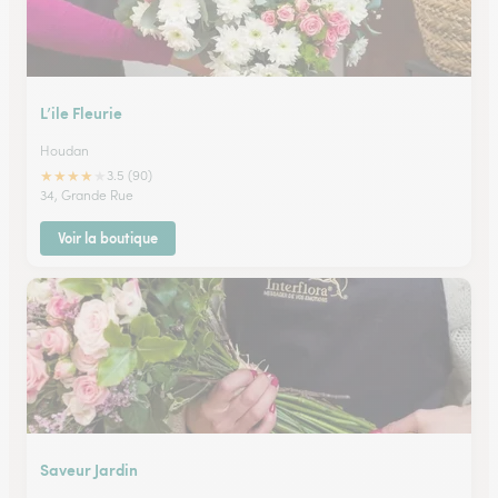
L’ile Fleurie
Houdan
★
★
★
★
★
3.5 (90)
34, Grande Rue
Voir la boutique
Saveur Jardin