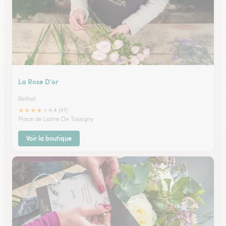
La Rose D’or
Rethel
★
★
★
★
★
4.4 (41)
Place de Lattre De Tassigny
Voir la boutique