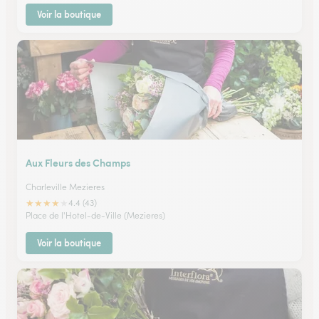
Voir la boutique
Aux Fleurs des Champs
Charleville Mezieres
★
★
★
★
★
4.4 (43)
Place de l'Hotel-de-Ville (Mezieres)
Voir la boutique