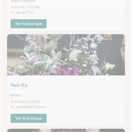
Signy L'abbaye
★
★
★
★
★
3.9 (14)
17, rue de Thin
Voir la boutique
Fleur D’o
Rethel
★
★
★
★
★
4.9 (63)
20, rue Robert Sorbon
Voir la boutique