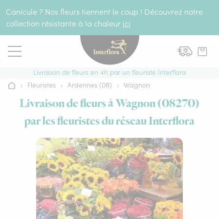
Aller au contenu
Canicule ? Nos fleurs tiennent le coup ! Découvrez notre
collection résistante à la chaleur
ici
Livraison de fleurs en 4h par un fleuriste Interflora
›
Fleuristes
›
Ardennes (08)
›
Wagnon
Accueil
Livraison de fleurs à Wagnon (08270)
par les fleuristes du réseau Interflora