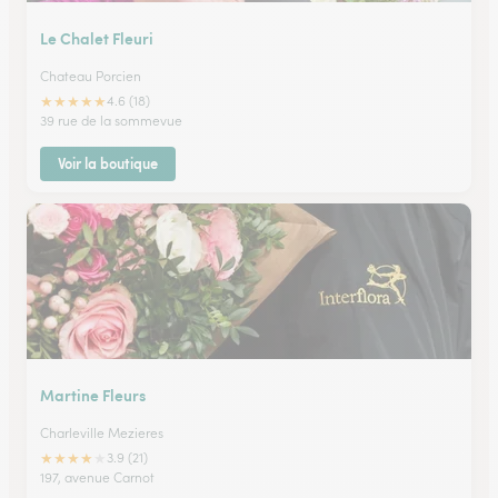
Le Chalet Fleuri
Chateau Porcien
★
★
★
★
★
4.6 (18)
39 rue de la sommevue
Voir la boutique
Martine Fleurs
Charleville Mezieres
★
★
★
★
★
3.9 (21)
197, avenue Carnot