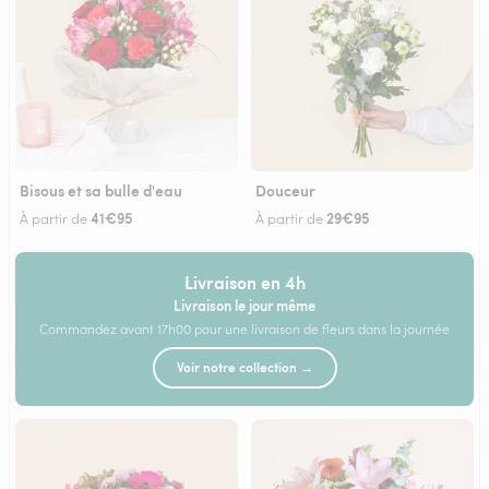
Bisous et sa bulle d'eau
Douceur
41€95
29€95
À partir de
À partir de
Livraison en 4h
Livraison le jour même
Commandez avant 17h00 pour une livraison de fleurs dans la journée
Voir notre collection →