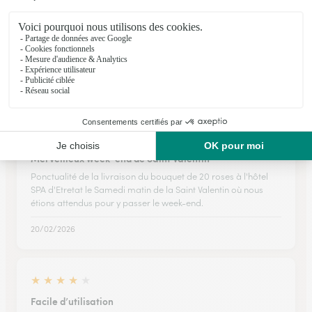
Une modification de date de livraison…
Une modification de date de livraison tardive ( merci et
bravo au service client), des compliments sur le bouquet livré
( mes remerciements à votre fleuriste).
16/07/2026
★
★
★
★
★
Merveilleux week-end de Saint Valentin
Ponctualité de la livraison du bouquet de 20 roses à l'hôtel
SPA d'Etretat le Samedi matin de la Saint Valentin où nous
étions attendus pour y passer le week-end.
20/02/2026
★
★
★
★
★
Facile d’utilisation