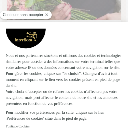
Les Cat’saisons
Charleville Mezieres
★
★
★
★
★
4.2 (19)
21 rue du moulin
Voir la boutique
Ils ont fait livrer des fleurs ou une plante à
Wagnon
★
★
★
★
★