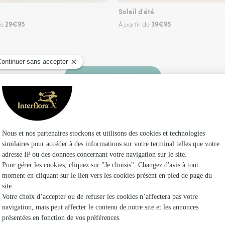
Soleil d'été
29€95
39€95
de
À partir de
Faire livrer des fleurs
 fleuriste Interflora à Saint-Marceau et dans s
Les fleu
Fleuristes
Fleuristes
Fleuristes