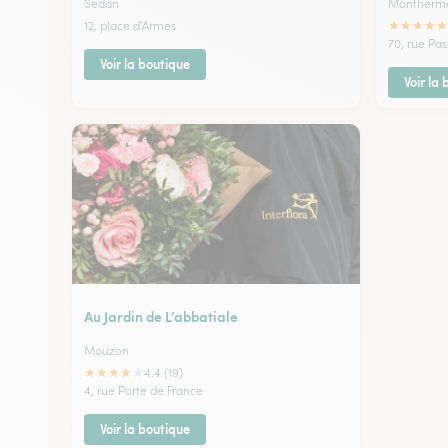
Sedan
Montherm
★
★
★
★
★
12, place d'Armes
70, rue Pas
Voir la boutique
Voir la
Au Jardin de L’abbatiale
Mouzon
★
★
★
★
★
4.4 (19)
4, rue Porte de France
Voir la boutique