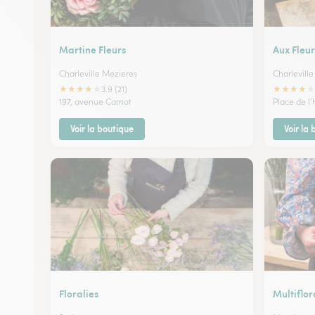
Martine Fleurs
Aux Fleu
Charleville Mezieres
Charlevill
★
★
★
★
★
★
★
★
★
★
3.9 (21)
197, avenue Carnot
Place de l'
Voir la boutique
Voir la
Floralies
Multiflor