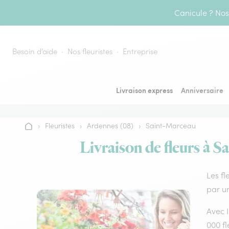
Aller au contenu
Canicule ? Nos 
Besoin d’aide
Nos fleuristes
Entreprise
Livraison express
Anniversaire
›
Fleuristes
›
Ardennes (08)
›
Saint-Marceau
Accueil
Livraison de fleurs à S
Les fl
par un
Avec I
000 fl