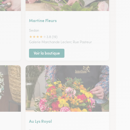
Martine Fleurs
Sedan
★
★
★
★
★
3.8 (19)
Galerie Marchande Leclerc Rue Pasteur
Voir la boutique
Au Lys Royal