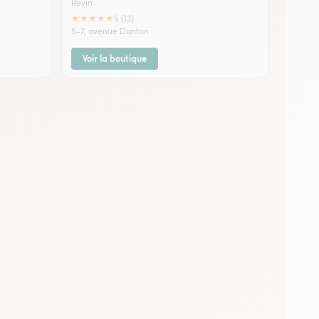
Revin
★
★
★
★
★
5 (13)
5-7, avenue Danton
Voir la boutique