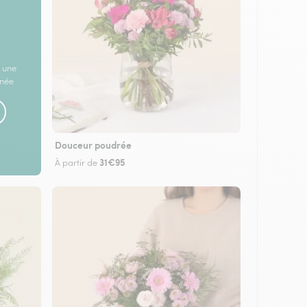
 une
rnée
Douceur poudrée
31€95
À partir de