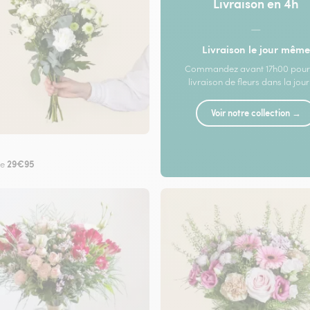
Livraison en 4h
—
Livraison le jour même
Commandez avant 17h00 pour
livraison de fleurs dans la jou
Voir notre collection →
29€95
de