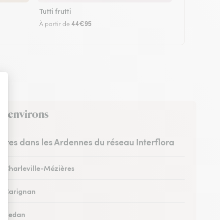
Tutti frutti
44€95
À partir de
es environs
ristes dans les Ardennes du réseau Interflora
 à Charleville-Mézières
 à Carignan
 à Sedan