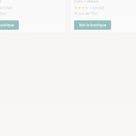
e
Signy L'abbaye
★
★
★
★
★
4.7 (54)
3.9 (14)
teur
17, rue de Thin
 boutique
Voir la boutique