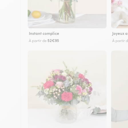
Instant complice
Joyeux a
52€95
À partir de
À partir 