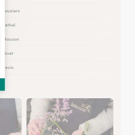
à Vouziers
à Rethel
 à Mouzon
à Givet
à Revin
 à Château-Porcien
à Signy-le-Petit