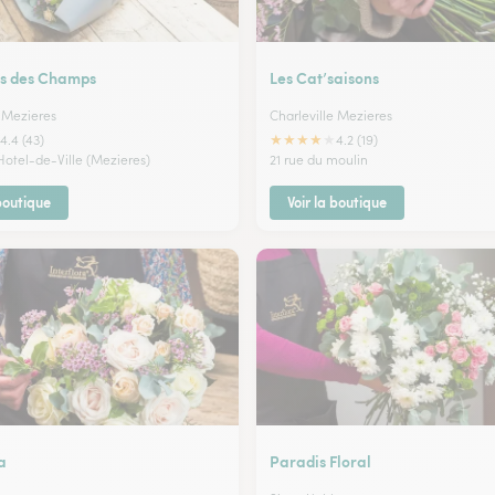
rs des Champs
Les Cat’saisons
e Mezieres
Charleville Mezieres
★
★
★
★
★
4.4 (43)
4.2 (19)
Hotel-de-Ville (Mezieres)
21 rue du moulin
 boutique
Voir la boutique
a
Paradis Floral