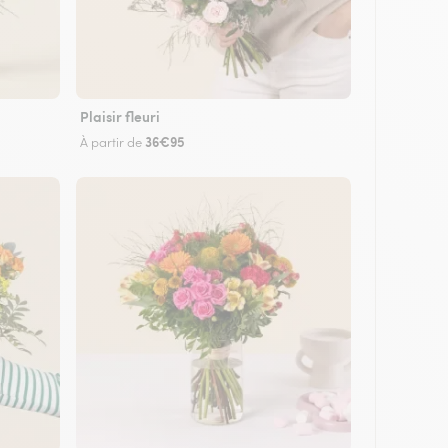
Plaisir fleuri
36€95
À partir de