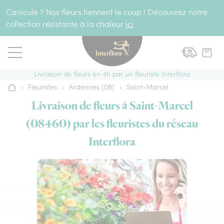
Aller au contenu
Canicule ? Nos fleurs tiennent le coup ! Découvrez notre
collection résistante à la chaleur
ici
Livraison de fleurs en 4h par un fleuriste Interflora
›
Fleuristes
›
Ardennes (08)
›
Saint-Marcel
Accueil
Livraison de fleurs à Saint-Marcel
(08460) par les fleuristes du réseau
Interflora