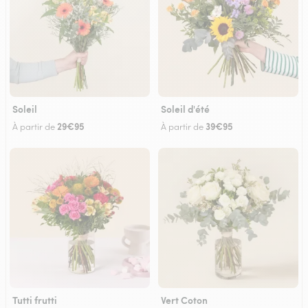
Soleil
Soleil d'été
29€95
39€95
À partir de
À partir de
Tutti frutti
Vert Coton