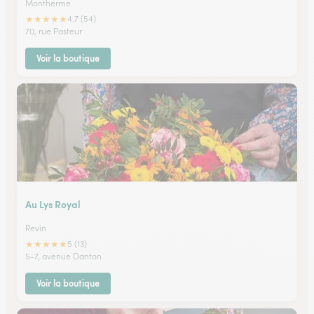
Montherme
★
★
★
★
★
4.7 (54)
70, rue Pasteur
Voir la boutique
Au Lys Royal
Revin
★
★
★
★
★
5 (13)
5-7, avenue Danton
Voir la boutique