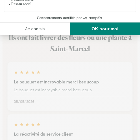
Voir la boutique
Ils ont fait livrer des fleurs ou une plante à
Saint-Marcel
★
★
★
★
★
Le bouquet est incroyable merci beaucoup
Le bouquet est incroyable merci beaucoup
05/05/2026
★
★
★
★
★
La réactivité du service client