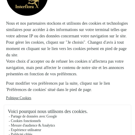
Martine Fleurs
Sedan
★
★
★
★
★
3.8 (19)
Galerie Marchande Leclerc Rue Pasteur
Voir la boutique
Floralies
Sedan
12, place d'Armes