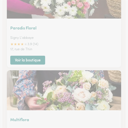
Paradis Floral
Signy L'abbaye
★
★
★
★
★
3.9 (14)
17, rue de Thin
Voir la boutique
Multiflora