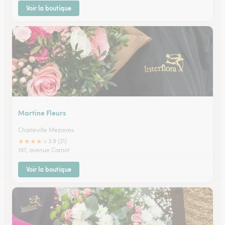
Voir la boutique
Martine Fleurs
Charleville Mezieres
★
★
★
★
★
3.9 (21)
197, avenue Carnot
Voir la boutique