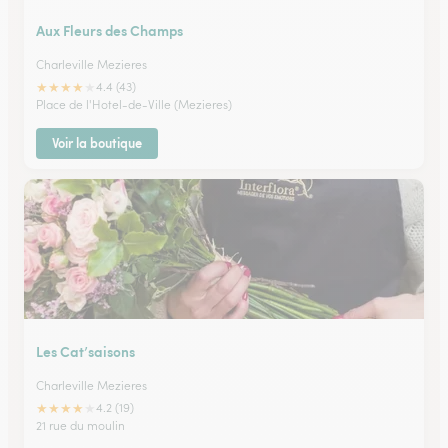
Aux Fleurs des Champs
Charleville Mezieres
★
★
★
★
★
4.4 (43)
Place de l'Hotel-de-Ville (Mezieres)
Voir la boutique
Les Cat’saisons
Charleville Mezieres
★
★
★
★
★
4.2 (19)
21 rue du moulin