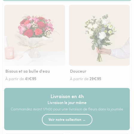
Bisous et sa bulle d'eau
Douceur
41€95
29€95
À partir de
À partir de
Livraison en 4h
Livraison le jour même
Commandez avant 17h00 pour une livraison de fleurs dans la journée
Voir notre collection →