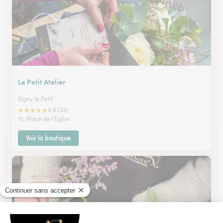
Le Petit Atelier
Signy le Petit
★
★
★
★
★
4.9 (33)
15, Place de l'Eglise
Voir la boutique