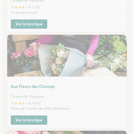
Charleville Mezieres
★
★
★
★
★
4.2 (19)
21 rue du moulin
Voir la boutique
Aux Fleurs des Champs
Charleville Mezieres
★
★
★
★
★
4.4 (43)
Place de l'Hotel-de-Ville (Mezieres)
Voir la boutique