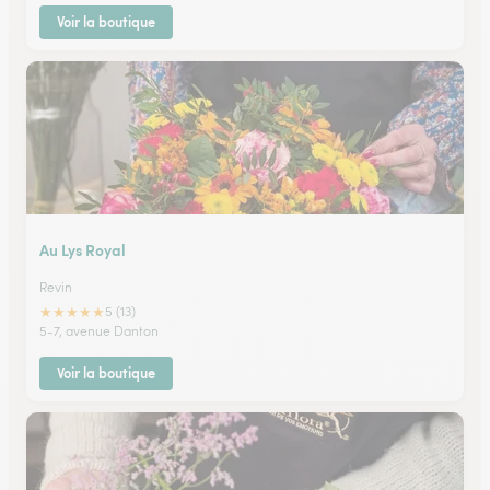
Voir la boutique
Au Lys Royal
Revin
★
★
★
★
★
5 (13)
5-7, avenue Danton
Voir la boutique