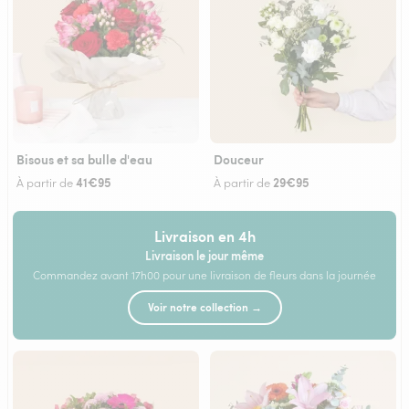
Bisous et sa bulle d'eau
Douceur
41€95
29€95
À partir de
À partir de
Livraison en 4h
Livraison le jour même
Commandez avant 17h00 pour une livraison de fleurs dans la journée
Voir notre collection →