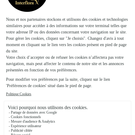
Sedan
12, place d'Armes
Voir la boutique
Le Petit Atelier
Signy le Petit
★
★
★
★
★
4.9 (33)
15, Place de l'Eglise
Voir la boutique