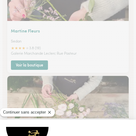
Martine Fleurs
Sedan
★
★
★
★
★
3.8 (19)
Galerie Marchande Leclerc Rue Pasteur
Voir la boutique
Floralies