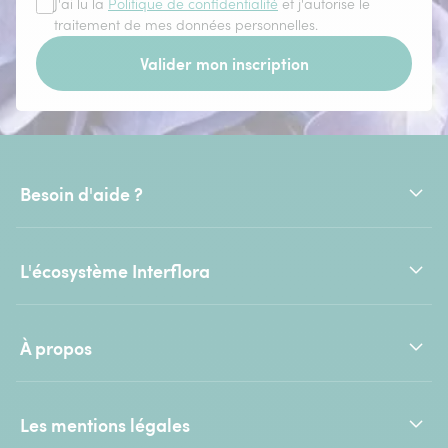
J'ai lu la
Politique de confidentialité
et j'autorise le
traitement de mes données personnelles.
Valider mon inscription
Besoin d'aide ?
L'écosystème Interflora
À propos
Les mentions légales