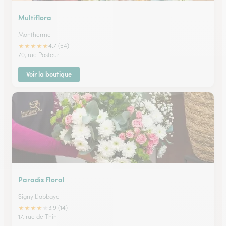
Multiflora
Montherme
★
★
★
★
★
4.7 (54)
70, rue Pasteur
Voir la boutique
Paradis Floral
Signy L'abbaye
★
★
★
★
★
3.9 (14)
17, rue de Thin