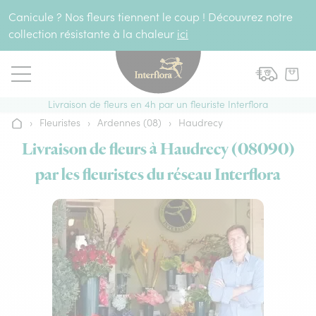
Aller au contenu
Canicule ? Nos fleurs tiennent le coup ! Découvrez notre
collection résistante à la chaleur
ici
Livraison de fleurs en 4h par un fleuriste Interflora
›
Fleuristes
›
Ardennes (08)
›
Haudrecy
Accueil
Livraison de fleurs à Haudrecy (08090)
par les fleuristes du réseau Interflora