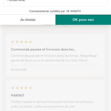
Ils ont fait livrer des fleurs ou une plante à
Haudrecy
★
★
★
★
★
Commande passée et livraison dans les…
Commande passée et livraison dans les temps. Magnifique
gerbe de fleurs pour la cérémonie de ma Tata. Merci
10/04/2026
★
★
★
★
★
PARFAIT
Parfait, rapide et sérieux le bouquet est bien arrivé le jour
prévu et il était conforme aux photos du site.