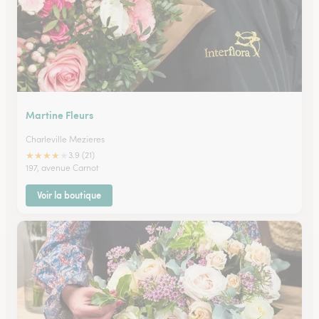
Martine Fleurs
Charleville Mezieres
★
★
★
★
★
3.9 (21)
197, avenue Carnot
Voir la boutique