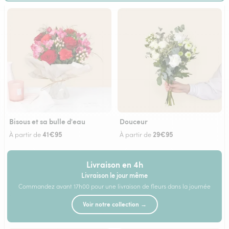
Bisous et sa bulle d'eau
Douceur
41€95
29€95
À partir de
À partir de
Livraison en 4h
Livraison le jour même
Commandez avant 17h00 pour une livraison de fleurs dans la journée
Voir notre collection →