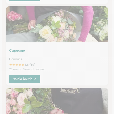
Capucine
Dormans
★
★
★
★
★
4.8 (69)
12, rue du Général Leclerc
Voir la boutique