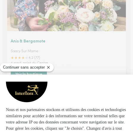
Anis & Bergamote
Saacy Sur Marne
★
★
★
★
★
4.2 (77)
4 rond-point du Centre
Voir la boutique