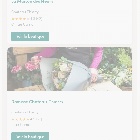
La Maison des Fleurs
Chateau Thierry
★
★
★
★
★
4.3 (42)
61, rue Carnot
Voir la boutique
Domisse Chateau-Thierry
Chateau Thierry
★
★
★
★
★
4.9 (21)
1 rue Carnot
Voir la boutique