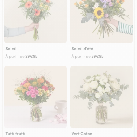
Soleil
Soleil d'été
29€95
39€95
À partir de
À partir de
Tutti frutti
Vert Coton