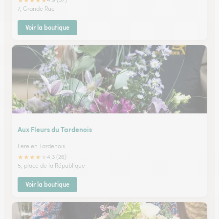
★
★
★
★
★
7, Grande Rue
Voir la boutique
Aux Fleurs du Tardenois
Fere en Tardenois
★
★
★
★
★
4.3 (26)
5, place de la République
Voir la boutique