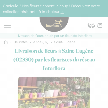
Aller au contenu
Canicule ? Nos fleurs tiennent le coup ! Découvrez notre
collection résistante à la chaleur
ici
Livraison de fleurs en 4h par un fleuriste Interflora
›
Fleuristes
›
Aisne (02)
›
Saint-Eugène
Accueil
Livraison de fleurs à Saint-Eugène
(02330) par les fleuristes du réseau
Interflora