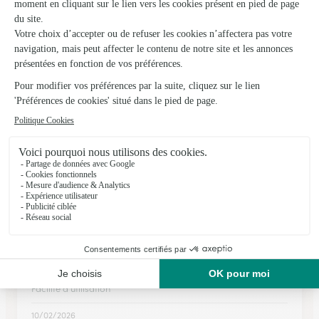
Domisse
La Ferte Sous Jouarre
★
★
★
★
★
4.3 (80)
24, place de l'hôtel de Ville
Voir la boutique
Ils ont fait livrer des fleurs ou une plante à
Saint-Eugène
★
★
★
★
★
Facilité d'utilisation
Facilité d'utilisation
10/02/2026