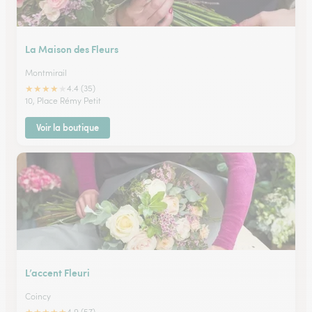
La Maison des Fleurs
Montmirail
★
★
★
★
★
4.4 (35)
10, Place Rémy Petit
Voir la boutique
L’accent Fleuri
Coincy
4.9 (57)