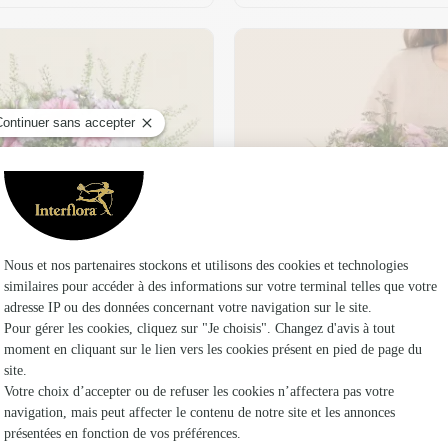
t son vase offert
Plaisir fleuri
36,95 €