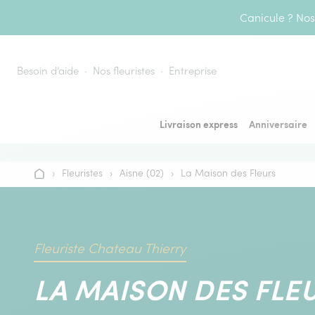
Aller au contenu
Canicule ? Nos 
Besoin d’aide
Nos fleuristes
Entreprise
Livraison express
Anniversaire
›
Fleuristes
›
Aisne (02)
›
La Maison des Fleurs
Accueil
Fleuriste Chateau Thierry
LA MAISON DES FLE