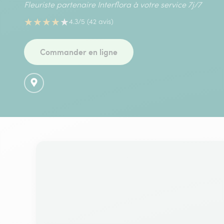
Fleuriste partenaire Interflora à votre service 7j/7
★
★
★
★
★
4.3/5 (42 avis)
Commander en ligne