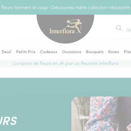
fleurs tiennent le coup ! Découvrez notre collection résistante
Recher
Deuil
Petits Prix
Cadeaux
Occasions
Bouquets
Roses
Pla
Livraison de fleurs en 4h par un fleuriste Interflora
URS