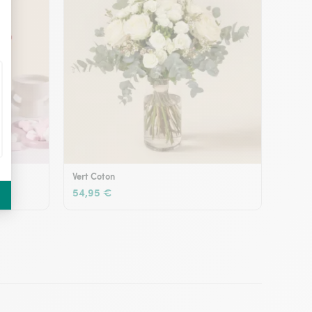
Vert Coton
54,95 €