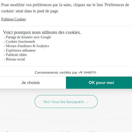
té
Tutti frutti
44,95 €
Voir tous les bouquets →