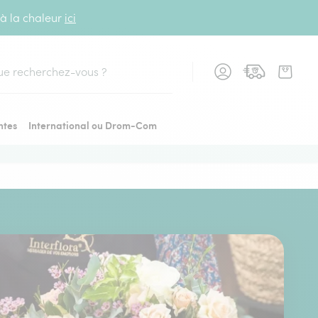
 à la chaleur
ici
cher
ntes
International ou Drom-Com