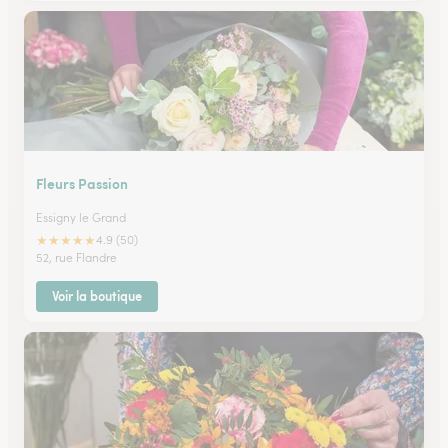
Fleurs Passion
Essigny le Grand
★
★
★
★
★
4.9 (50)
52, rue Flandre
Voir la boutique