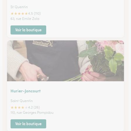
St Quentin
★
★
★
★
★
4.5 (110)
63, rue Emile Zola
Voir la boutique
Hurier-Joncourt
Saint Quentin
★
★
★
★
★
4.2 (26)
110, rue Georges Pompidou
Voir la boutique