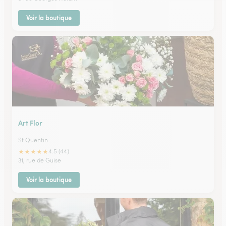
Voir la boutique
Art Flor
St Quentin
★
★
★
★
★
4.5 (44)
31, rue de Guise
Voir la boutique