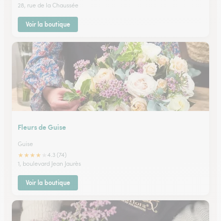
28, rue de la Chaussée
Voir la boutique
Fleurs de Guise
Guise
★
★
★
★
★
4.3 (74)
1, boulevard Jean Jaurès
Voir la boutique