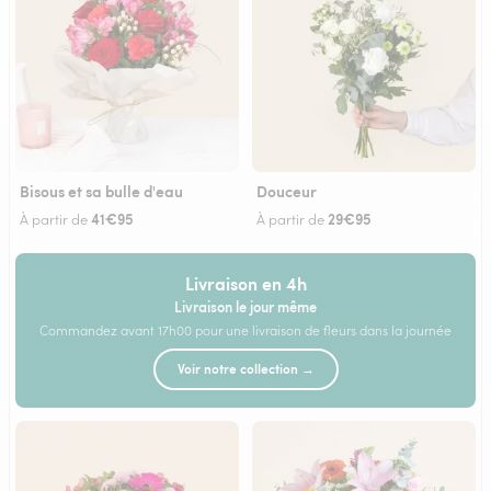
Bisous et sa bulle d'eau
Douceur
41€95
29€95
À partir de
À partir de
Livraison en 4h
Livraison le jour même
Commandez avant 17h00 pour une livraison de fleurs dans la journée
Voir notre collection →