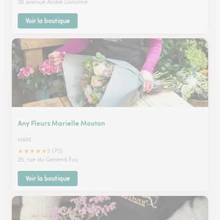
36 avenue André Delorme
Voir la boutique
Any Fleurs Marielle Mouton
HAM
★
★
★
★
★
5 (70)
25, rue du General Foy
Voir la boutique