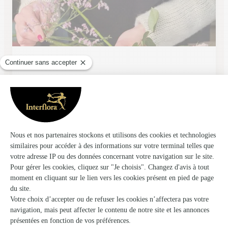
Danser Fleurette
Tergnier
★
★
★
★
★
4.7 (169)
36 Boulevard Gambetta
Voir la boutique
Lucas Fleurs