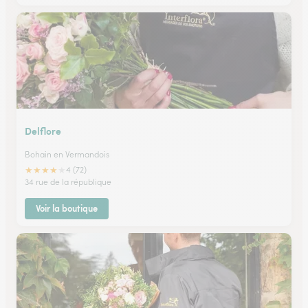
Delflore
Bohain en Vermandois
★
★
★
★
★
4 (72)
34 rue de la république
Voir la boutique