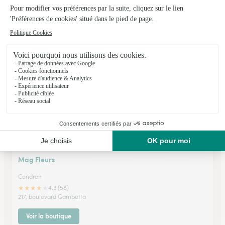
Tergnier
★
★
★
★
★
4.8 (200)
76, boulevard Gambetta
Voir la boutique
Mag Fleurs
Condren
★
★
★
★
★
4.3 (58)
217, boulevard Gambetta
Voir la boutique