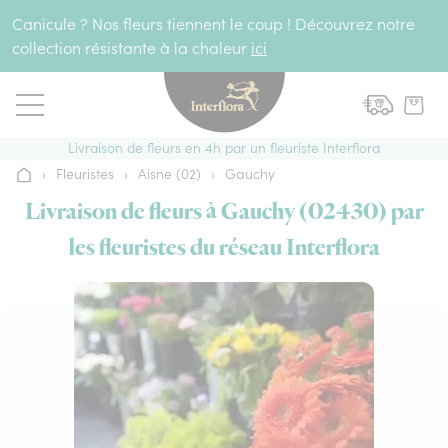
Aller au contenu
Canicule ? Nos fleurs tiennent le coup ! Découvrez notre
collection résistante à la chaleur
ici
Livraison de fleurs en 4h par un fleuriste Interflora
›
Fleuristes
›
Aisne (02)
›
Gauchy
Accueil
Livraison de fleurs à Gauchy (02430) par
les fleuristes du réseau Interflora