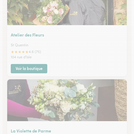
Atelier des Fleurs
St Quentin
★
★
★
★
★
4.6 (75)
104 rue d'Isle
Voir la boutique
La Violette de Parme