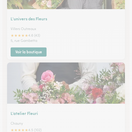
L’univers des Fleurs
Villers Outreaux
★
★
★
★
★
4.6 (43)
5, rue Gambetta
Voir la boutique
L’atelier Fleuri
Chauny
★
★
★
★
★
4.5 (102)