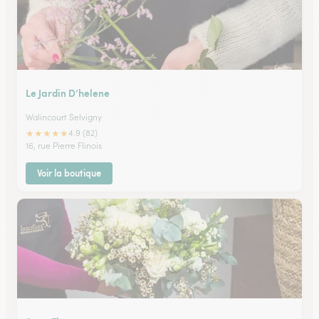
Le Jardin D’helene
Walincourt Selvigny
★
★
★
★
★
4.9 (82)
16, rue Pierre Flinois
Voir la boutique