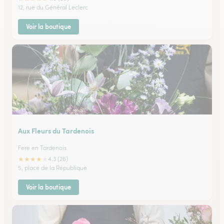
12, rue du Général Leclerc
Voir la boutique
Aux Fleurs du Tardenois
Fere en Tardenois
★
★
★
★
★
4.3 (26)
5, place de la République
Voir la boutique