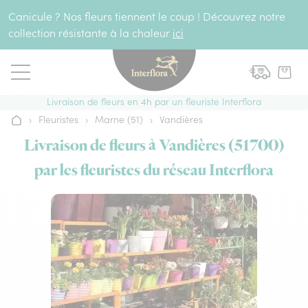
Aller au contenu
Canicule ? Nos fleurs tiennent le coup ! Découvrez notre
collection résistante à la chaleur
ici
Livraison de fleurs en 4h par un fleuriste Interflora
›
Fleuristes
›
Marne (51)
›
Vandières
Accueil
Livraison de fleurs à Vandières (51700)
par les fleuristes du réseau Interflora