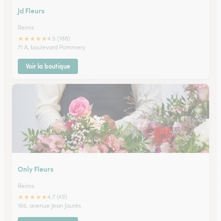
Jd Fleurs
Reims
★
★
★
★
★
4.5 (188)
71 A, boulevard Pommery
Voir la boutique
Only Fleurs
Reims
★
★
★
★
★
4.7 (49)
166, avenue Jean Jaurès