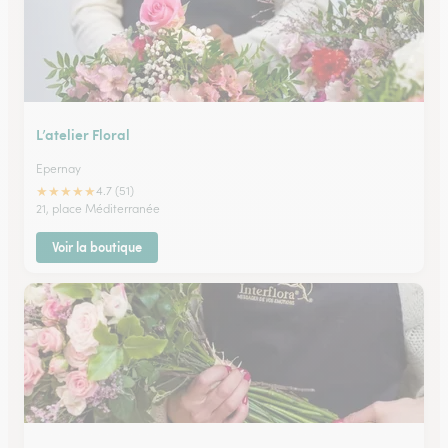
L’atelier Floral
Epernay
★
★
★
★
★
4.7 (51)
21, place Méditerranée
Voir la boutique