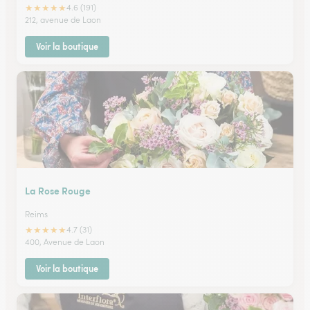
★
★
★
★
★
4.6 (191)
212, avenue de Laon
Voir la boutique
La Rose Rouge
Reims
★
★
★
★
★
4.7 (31)
400, Avenue de Laon
Voir la boutique