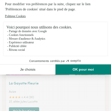
Floraison
Cormontreuil
★
★
★
★
★
4.1 (133)
2, rue du Docteur Roux
Voir la boutique
La Gayotte Fleurie
Avize
★
★
★
★
★
4.4 (30)
27, allée Jules Lucotte