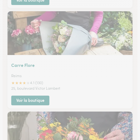
Voir la boutique
Carre Flore
Reims
★
★
★
★
★
4.1 (130)
25, boulevard Victor Lambert
Voir la boutique