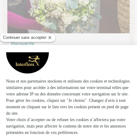
Marguerite
Reims
★
★
★
★
★
3.9 (108)
21 rue Martin Peller
Voir la boutique