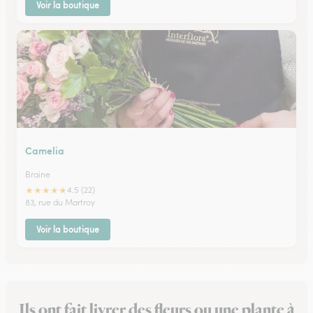
Voir la boutique
Camelia
Braine
★
★
★
★
★
4.5 (22)
83, rue du Martroy
Voir la boutique
Ils ont fait livrer des fleurs ou une plante à