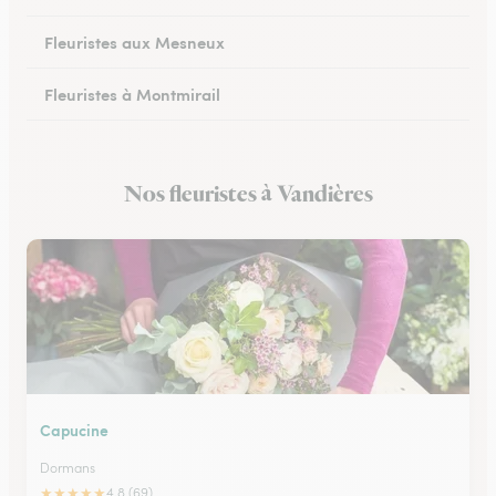
Fleuristes aux Mesneux
Fleuristes à Montmirail
Fleuristes à Dormans
Nos fleuristes à Vandières
Fleuristes à Vitry-le-François
Capucine
Dormans
★
★
★
★
★
4.8 (69)