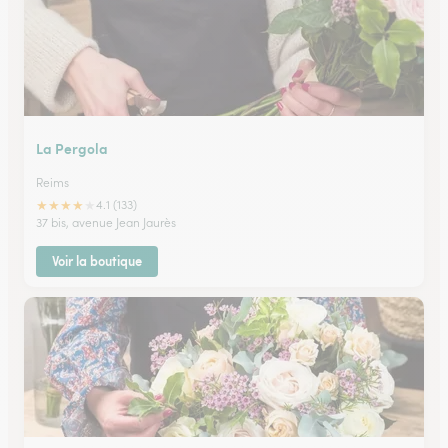
La Pergola
Reims
★
★
★
★
★
4.1 (133)
37 bis, avenue Jean Jaurès
Voir la boutique