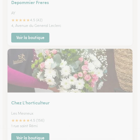
Depommier Freres
AY
★
★
★
★
★
4.5 (42)
4, Avenue du General Leclerc
Voir la boutique
Chez L’horticulteur
Les Mesneux
★
★
★
★
★
4.5 (156)
1 rue saint Rémi
Voir la boutique