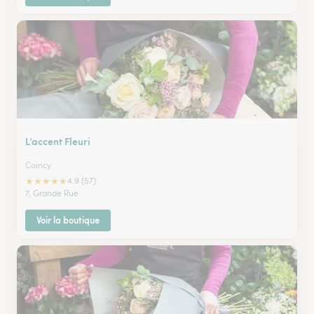
L’accent Fleuri
Coincy
★
★
★
★
★
4.9 (57)
7, Grande Rue
Voir la boutique