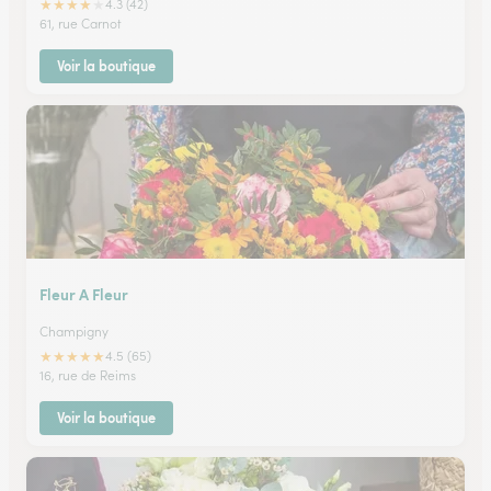
★
★
★
★
★
4.3 (42)
61, rue Carnot
Voir la boutique
Fleur A Fleur
Champigny
★
★
★
★
★
4.5 (65)
16, rue de Reims
Voir la boutique