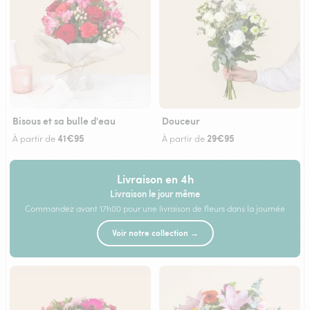
Bisous et sa bulle d'eau
Douceur
41€95
29€95
À partir de
À partir de
Livraison en 4h
Livraison le jour même
Commandez avant 17h00 pour une livraison de fleurs dans la journée
Voir notre collection →