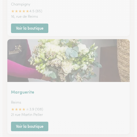
Champigny
★
★
★
★
★
4.5 (65)
16, rue de Reims
Voir la boutique
Marguerite
Reims
★
★
★
★
★
3.9 (108)
21 rue Martin Peller
Voir la boutique