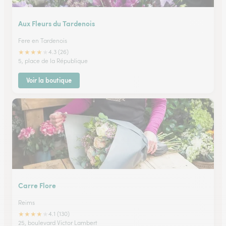
Aux Fleurs du Tardenois
Fere en Tardenois
★
★
★
★
★
4.3 (26)
5, place de la République
Voir la boutique
Carre Flore
Reims
★
★
★
★
★
4.1 (130)
25, boulevard Victor Lambert