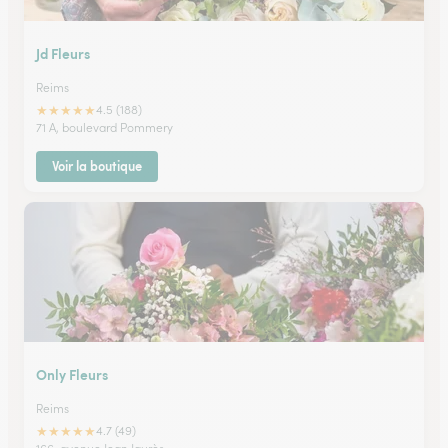
Jd Fleurs
Reims
★
★
★
★
★
4.5 (188)
71 A, boulevard Pommery
Voir la boutique
Only Fleurs
Reims
★
★
★
★
★
4.7 (49)