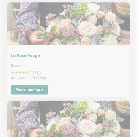
La Rose Rouge
Reims
★
★
★
★
★
4.7 (31)
400, Avenue de Laon
Voir la boutique