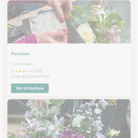
Floraison
Cormontreuil
★
★
★
★
★
4.1 (133)
2, rue du Docteur Roux
Voir la boutique