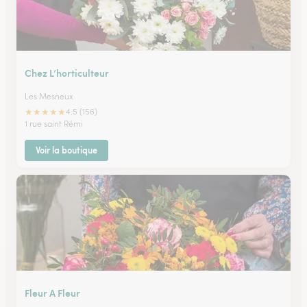
Chez L’horticulteur
Les Mesneux
★
★
★
★
★
4.5 (156)
1 rue saint Rémi
Voir la boutique
Fleur A Fleur