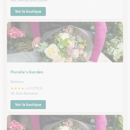
166, avenue Jean Jaurès
Voir la boutique
Floralie’s Garden
Betheny
★
★
★
★
★
4.3 (7123)
38, Voie Romaine
Voir la boutique