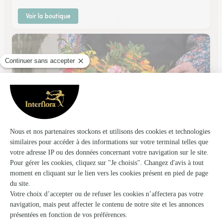
Voir la boutique
Centaurea
Reims
★
★
★
★
★
4.4 (69)
42, place du Forum
Voir la boutique