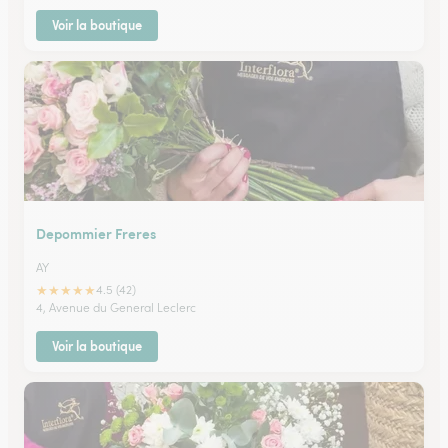
Voir la boutique
Depommier Freres
AY
★
★
★
★
★
4.5 (42)
4, Avenue du General Leclerc
Voir la boutique