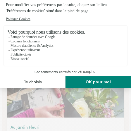
La Gayotte Fleurie
Avize
★
★
★
★
★
4.4 (30)
27, allée Jules Lucotte
Voir la boutique
Au Jardin Fleuri