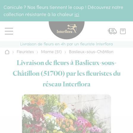
Aller au contenu
Canicule ? Nos fleurs tiennent le coup ! Découvrez notre
collection résistante à la chaleur
ici
Livraison de fleurs en 4h par un fleuriste Interflora
›
Fleuristes
›
Marne (51)
›
Baslieux-sous-Châtillon
Accueil
Livraison de fleurs à Baslieux-sous-
Châtillon (51700) par les fleuristes du
réseau Interflora