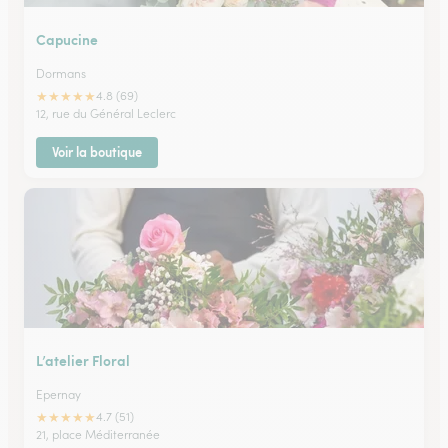
Capucine
Dormans
★
★
★
★
★
4.8 (69)
12, rue du Général Leclerc
Voir la boutique
L’atelier Floral
Epernay
★
★
★
★
★
4.7 (51)
21, place Méditerranée