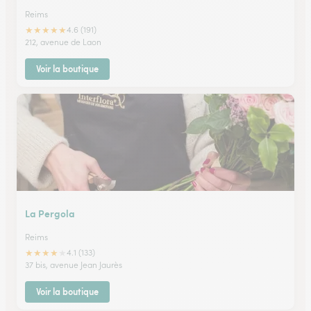
Reims
★
★
★
★
★
4.6 (191)
212, avenue de Laon
Voir la boutique
La Pergola
Reims
★
★
★
★
★
4.1 (133)
37 bis, avenue Jean Jaurès
Voir la boutique