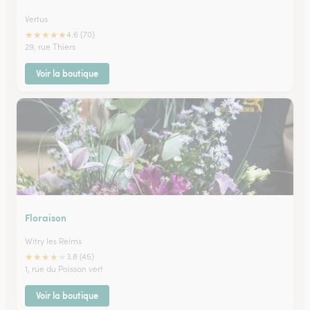
Vertus
★
★
★
★
★
4.6 (70)
29, rue Thiers
Voir la boutique
Floraison
Witry les Reims
★
★
★
★
★
3.8 (45)
1, rue du Poisson vert
Voir la boutique