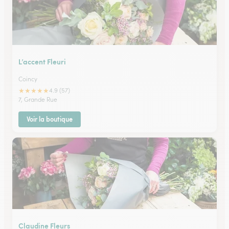
L’accent Fleuri
Coincy
★
★
★
★
★
4.9 (57)
7, Grande Rue
Voir la boutique
Claudine Fleurs