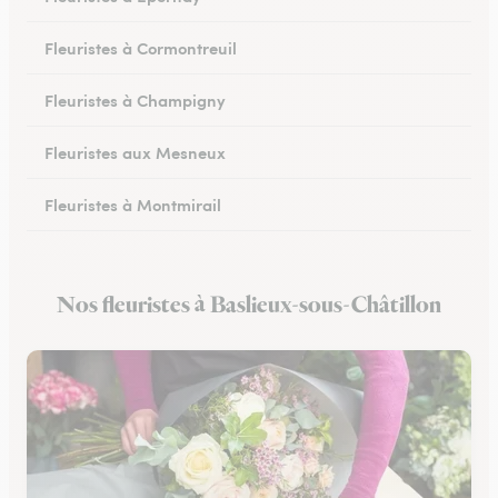
Fleuristes à Cormontreuil
Fleuristes à Champigny
Fleuristes aux Mesneux
Fleuristes à Montmirail
Fleuristes à Dormans
Nos fleuristes à Baslieux-sous-Châtillon
Fleuristes à Vitry-le-François