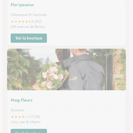
Flor’passion
Villeneuve St Germain
★
★
★
★
★
4.5 (152)
219 avenue de Reims
Voir la boutique
Mag Fleurs
Soissons
★
★
★
★
★
3.7 (79)
2 bis, rue St Martin