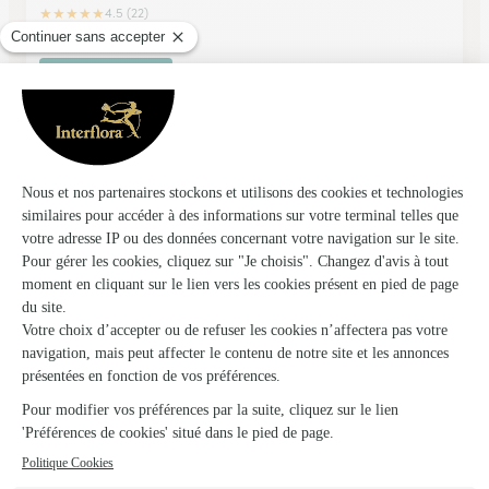
★
★
★
★
★
4.5 (22)
83, rue du Martroy
Voir la boutique
Anis & Bergamote
Saacy Sur Marne
★
★
★
★
★
4.2 (77)
4 rond-point du Centre
Voir la boutique