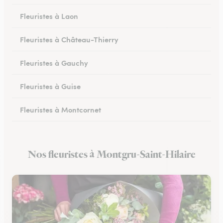
Fleuristes à Laon
Fleuristes à Château-Thierry
Fleuristes à Gauchy
Fleuristes à Guise
Fleuristes à Montcornet
Fleuristes à Condren
Nos fleuristes à Montgru-Saint-Hilaire
Fleuristes à Chauny