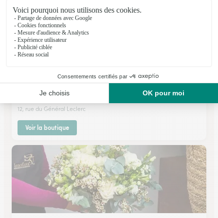
Capucine
Dormans
★
★
★
★
★
4.8 (69)
12, rue du Général Leclerc
Voir la boutique