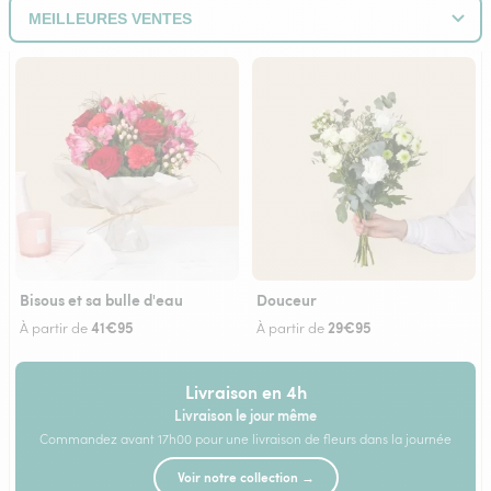
Bisous et sa bulle d'eau
Douceur
41€95
29€95
À partir de
À partir de
Livraison en 4h
Livraison le jour même
Commandez avant 17h00 pour une livraison de fleurs dans la journée
Voir notre collection →