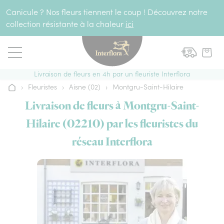
Aller au contenu
Canicule ? Nos fleurs tiennent le coup ! Découvrez notre
collection résistante à la chaleur
ici
Livraison de fleurs en 4h par un fleuriste Interflora
›
Fleuristes
›
Aisne (02)
›
Montgru-Saint-Hilaire
Accueil
Livraison de fleurs à Montgru-Saint-
Hilaire (02210) par les fleuristes du
réseau Interflora