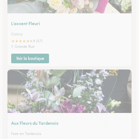
L’accent Fleuri
Coincy
★
★
★
★
★
4.9 (57)
7, Grande Rue
Voir la boutique
Aux Fleurs du Tardenois
Fere en Tardenois