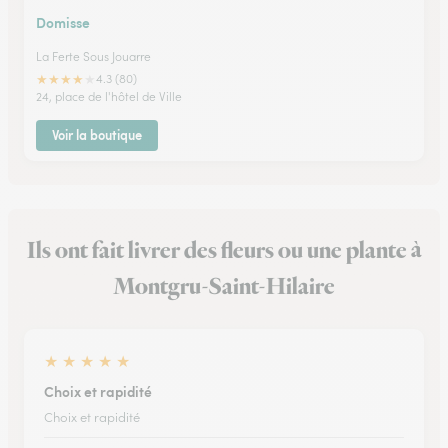
Domisse
La Ferte Sous Jouarre
★
★
★
★
★
4.3 (80)
24, place de l'hôtel de Ville
Voir la boutique
Ils ont fait livrer des fleurs ou une plante à
Montgru-Saint-Hilaire
★
★
★
★
★
Choix et rapidité
Choix et rapidité