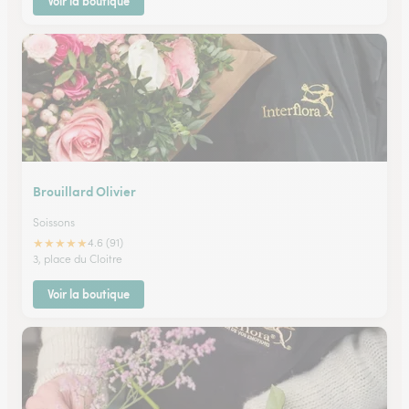
Voir la boutique
Brouillard Olivier
Soissons
★
★
★
★
★
4.6 (91)
3, place du Cloitre
Voir la boutique