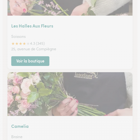
Les Halles Aux Fleurs
Soissons
★
★
★
★
★
4.3 (345)
25, avenue de Compiègne
Voir la boutique
Camelia
Braine