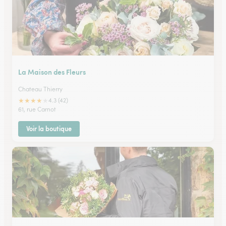
La Maison des Fleurs
Chateau Thierry
★
★
★
★
★
4.3 (42)
61, rue Carnot
Voir la boutique