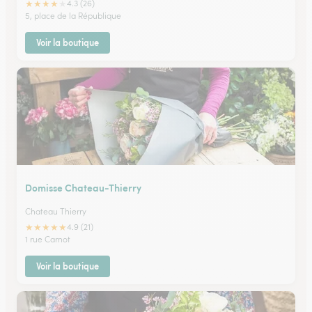
★
★
★
★
★
4.3 (26)
5, place de la République
Voir la boutique
Domisse Chateau-Thierry
Chateau Thierry
★
★
★
★
★
4.9 (21)
1 rue Carnot
Voir la boutique