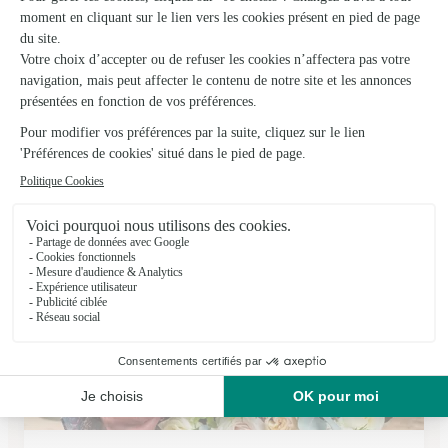
Les Halles Aux Fleurs
Soissons
★
★
★
★
★
4.3 (345)
25, avenue de Compiègne
Voir la boutique