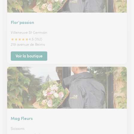
Flor’passion
Villeneuve St Germain
★
★
★
★
★
4.5 (152)
219 avenue de Reims
Voir la boutique
Mag Fleurs
Soissons