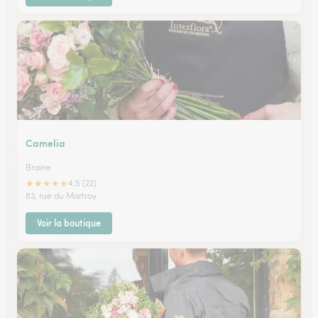
Camelia
Braine
★
★
★
★
★
4.5 (22)
83, rue du Martroy
Voir la boutique