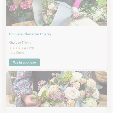
Domisse Chateau-Thierry
Chateau Thierry
★
★
★
★
★
4.9 (21)
1 rue Carnot
Voir la boutique