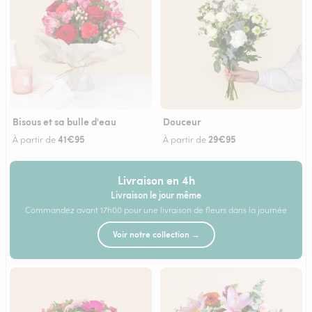
Bisous et sa bulle d'eau
Douceur
41€95
29€95
À partir de
À partir de
Livraison en 4h
Livraison le jour même
Commandez avant 17h00 pour une livraison de fleurs dans la journée
Voir notre collection →