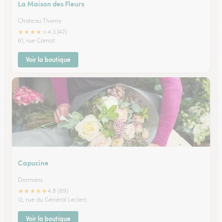
La Maison des Fleurs
Chateau Thierry
★
★
★
★
★
4.3 (42)
61, rue Carnot
Voir la boutique
Capucine
Dormans
★
★
★
★
★
4.8 (69)
12, rue du Général Leclerc
Voir la boutique