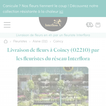
Aller au contenu
Canicule ? Nos fleurs tiennent le coup ! Découvrez notre
collection résistante à la chaleur
ici
Livraison de fleurs en 4h par un fleuriste Interflora
›
Fleuristes
›
Aisne (02)
›
Coincy
Accueil
Livraison de fleurs à Coincy (02210) par
les fleuristes du réseau Interflora