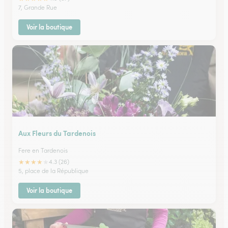
7, Grande Rue
Voir la boutique
Aux Fleurs du Tardenois
Fere en Tardenois
★
★
★
★
★
4.3 (26)
5, place de la République
Voir la boutique