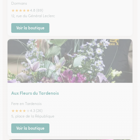
Dormans
★
★
★
★
★
4.8 (69)
12, rue du Général Leclerc
Voir la boutique
Aux Fleurs du Tardenois
Fere en Tardenois
★
★
★
★
★
4.3 (26)
5, place de la République
Voir la boutique