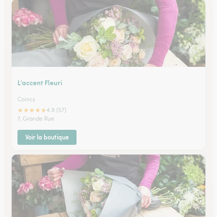
L’accent Fleuri
Coincy
★
★
★
★
★
4.9 (57)
7, Grande Rue
Voir la boutique