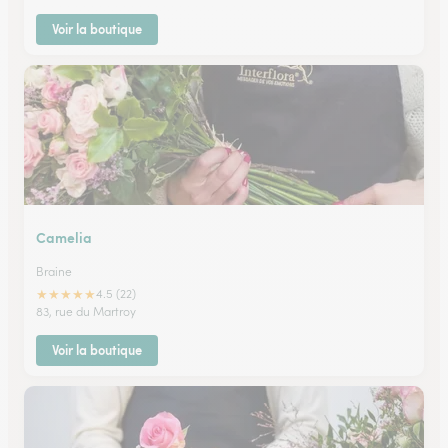
Voir la boutique
Camelia
Braine
★
★
★
★
★
4.5 (22)
83, rue du Martroy
Voir la boutique