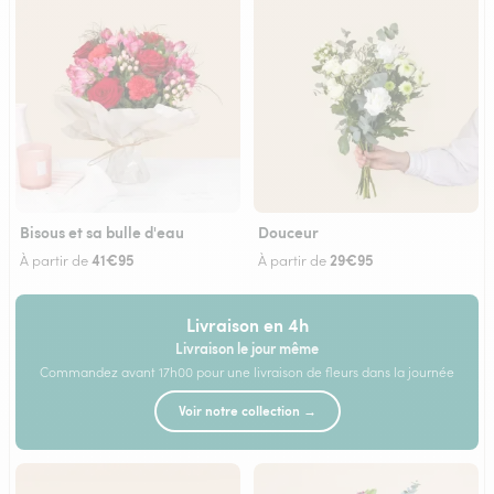
Bisous et sa bulle d'eau
Douceur
41€95
29€95
À partir de
À partir de
Livraison en 4h
Livraison le jour même
Commandez avant 17h00 pour une livraison de fleurs dans la journée
Voir notre collection →