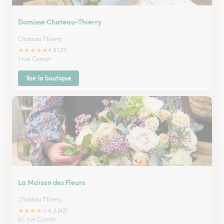
Domisse Chateau-Thierry
Chateau Thierry
★
★
★
★
★
4.9 (21)
1 rue Carnot
Voir la boutique
La Maison des Fleurs
Chateau Thierry
★
★
★
★
★
4.3 (42)
61, rue Carnot