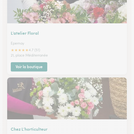
L’atelier Floral
Epernay
★
★
★
★
★
4.7 (51)
21, place Méditerranée
Voir la boutique
Chez L’horticulteur