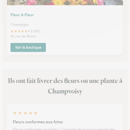
Fleur A Fleur
Champigny
★
★
★
★
★
4.5 (65)
16, rue de Reims
Voir la boutique
Ils ont fait livrer des fleurs ou une plante à
Champvoisy
★
★
★
★
★
Fleurs conformes aux fotos
Fleurs conformes aux fotos. Consigne de livraison respectée.