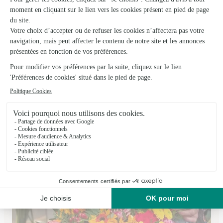
La Maison des Fleurs
Montmirail
★
★
★
★
★
4.4 (35)
10, Place Rémy Petit
Voir la boutique