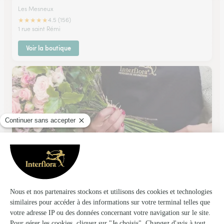
Les Mesneux
★
★
★
★
★
4.5 (156)
1 rue saint Rémi
Voir la boutique
Depommier Freres
AY
★
★
★
★
★
4.5 (42)
4, Avenue du General Leclerc
Voir la boutique