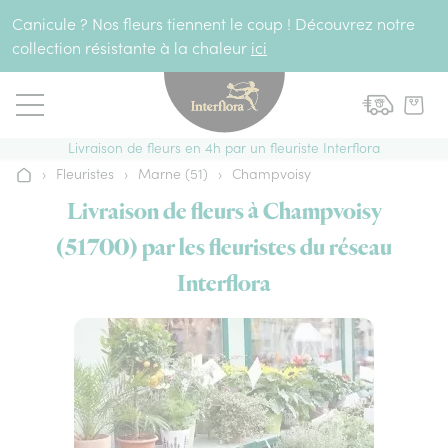
Aller au contenu
Canicule ? Nos fleurs tiennent le coup ! Découvrez notre
collection résistante à la chaleur
ici
Livraison de fleurs en 4h par un fleuriste Interflora
›
Fleuristes
›
Marne (51)
›
Champvoisy
Accueil
Livraison de fleurs à Champvoisy
(51700) par les fleuristes du réseau
Interflora