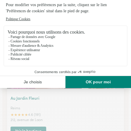
Centaurea
Reims
★
★
★
★
★
4.4 (69)
42, place du Forum
Voir la boutique
Au Jardin Fleuri
Reims
★
★
★
★
★
4.6 (191)
212, avenue de Laon