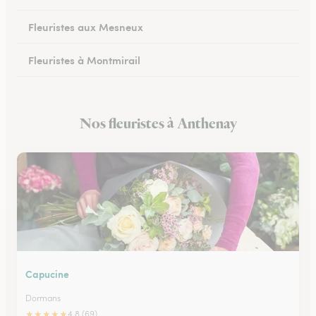
Fleuristes aux Mesneux
Fleuristes à Montmirail
Fleuristes à Dormans
Nos fleuristes à Anthenay
Fleuristes à Vitry-le-François
Capucine
Dormans
★
★
★
★
★
4.8 (69)