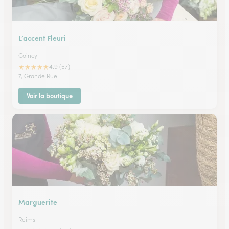
L’accent Fleuri
Coincy
★
★
★
★
★
4.9 (57)
7, Grande Rue
Voir la boutique
Marguerite
Reims