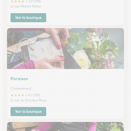
★
★
★
★
★
3.9 (108)
21 rue Martin Peller
Voir la boutique
Floraison
Cormontreuil
★
★
★
★
★
4.1 (133)
2, rue du Docteur Roux
Voir la boutique