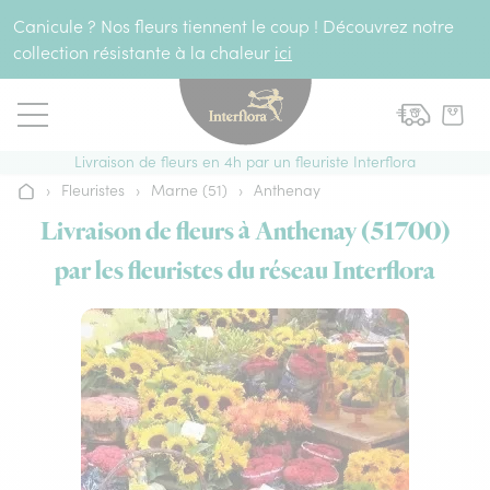
Aller au contenu
Canicule ? Nos fleurs tiennent le coup ! Découvrez notre
collection résistante à la chaleur
ici
Livraison de fleurs en 4h par un fleuriste Interflora
›
Fleuristes
›
Marne (51)
›
Anthenay
Accueil
Livraison de fleurs à Anthenay (51700)
par les fleuristes du réseau Interflora