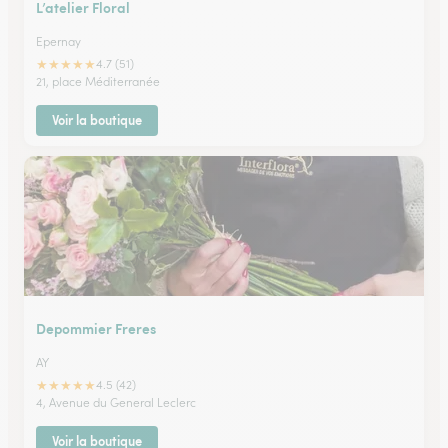
L’atelier Floral
Epernay
★
★
★
★
★
4.7 (51)
21, place Méditerranée
Voir la boutique
Depommier Freres
AY
★
★
★
★
★
4.5 (42)
4, Avenue du General Leclerc
Voir la boutique