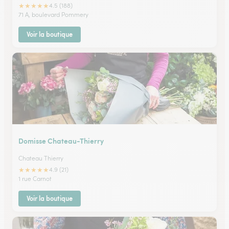
★
★
★
★
★
4.5 (188)
71 A, boulevard Pommery
Voir la boutique
Domisse Chateau-Thierry
Chateau Thierry
★
★
★
★
★
4.9 (21)
1 rue Carnot
Voir la boutique