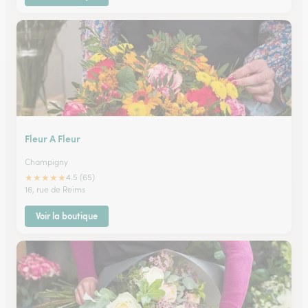
Fleur A Fleur
Champigny
★
★
★
★
★
4.5 (65)
16, rue de Reims
Voir la boutique