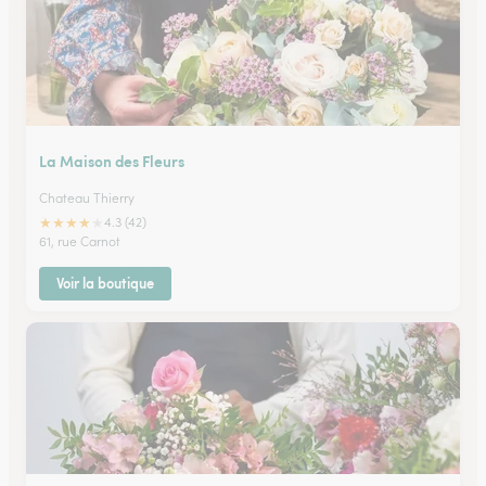
La Maison des Fleurs
Chateau Thierry
★
★
★
★
★
4.3 (42)
61, rue Carnot
Voir la boutique