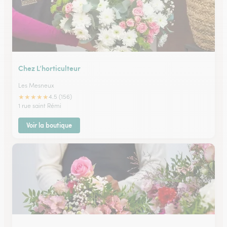
Chez L’horticulteur
Les Mesneux
★
★
★
★
★
4.5 (156)
1 rue saint Rémi
Voir la boutique