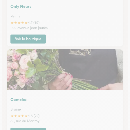
Only Fleurs
Reims
★
★
★
★
★
4.7 (49)
166, avenue Jean Jaurès
Voir la boutique
Camelia
Braine
★
★
★
★
★
4.5 (22)
83, rue du Martroy