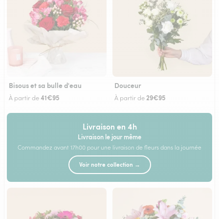
Bisous et sa bulle d'eau
Douceur
41€95
29€95
À partir de
À partir de
Livraison en 4h
Livraison le jour même
Commandez avant 17h00 pour une livraison de fleurs dans la journée
Voir notre collection →