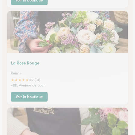
Voir la boutique
La Rose Rouge
Reims
★
★
★
★
★
4.7 (31)
400, Avenue de Laon
Voir la boutique