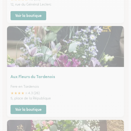
12, rue du Général Leclerc
Voir la boutique
Aux Fleurs du Tardenois
Fere en Tardenois
★
★
★
★
★
4.3 (26)
5, place de la République
Voir la boutique