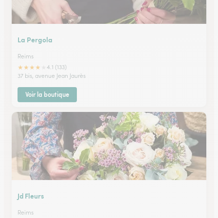
La Pergola
Reims
★
★
★
★
★
4.1 (133)
37 bis, avenue Jean Jaurès
Voir la boutique
Jd Fleurs
Reims