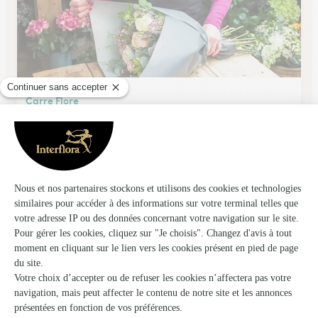
Carre Flore
Reims
★
★
★
★
★
4.1 (130)
25, boulevard Victor Lambert
Voir la boutique