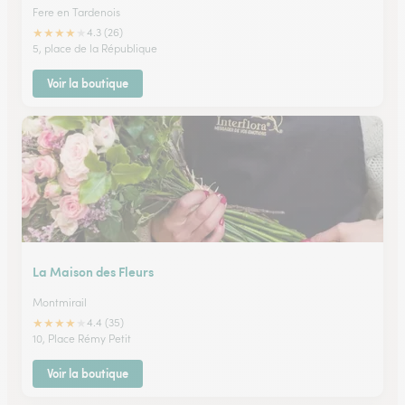
Fere en Tardenois
★
★
★
★
★
4.3 (26)
5, place de la République
Voir la boutique
La Maison des Fleurs
Montmirail
★
★
★
★
★
4.4 (35)
10, Place Rémy Petit
Voir la boutique