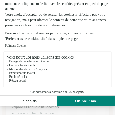
L’atelier Floral
Epernay
★
★
★
★
★
4.7 (51)
21, place Méditerranée
Voir la boutique
Ils ont fait livrer des fleurs ou une plante à
Reuilly-Sauvigny
★
★
★
★
★
Rapide et facile d utilosation
Rapide et facile d utilosation