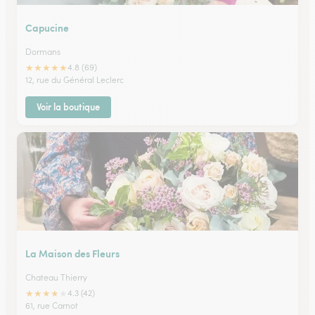
Capucine
Dormans
★
★
★
★
★
4.8 (69)
12, rue du Général Leclerc
Voir la boutique
La Maison des Fleurs
Chateau Thierry
★
★
★
★
★
4.3 (42)
61, rue Carnot