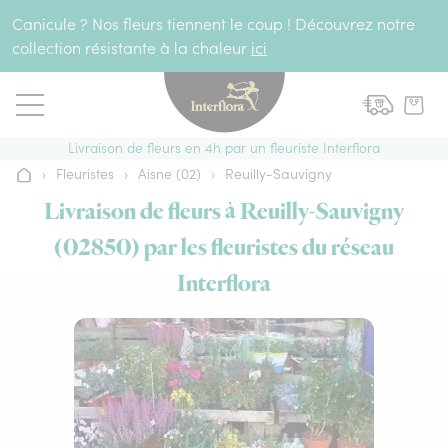
Aller au contenu
Canicule ? Nos fleurs tiennent le coup ! Découvrez notre
collection résistante à la chaleur
ici
Livraison de fleurs en 4h par un fleuriste Interflora
›
Fleuristes
›
Aisne (02)
›
Reuilly-Sauvigny
Accueil
Livraison de fleurs à Reuilly-Sauvigny
(02850) par les fleuristes du réseau
Interflora