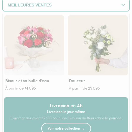
Bisous et sa bulle d'eau
Douceur
41€95
29€95
À partir de
À partir de
Livraison en 4h
Livraison le jour même
Commandez avant 17h00 pour une livraison de fleurs dans la journée
Voir notre collection →