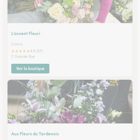
L’accent Fleuri
Coincy
★
★
★
★
★
4.9 (57)
7, Grande Rue
Voir la boutique
Aux Fleurs du Tardenois