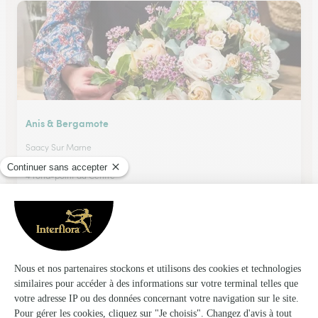
Anis & Bergamote
Saacy Sur Marne
★
★
★
★
★
4.2 (77)
4 rond-point du Centre
Voir la boutique