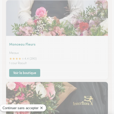
Monceau Fleurs
Meaux
★
★
★
★
★
4.4 (290)
1 cour Raoult
Voir la boutique