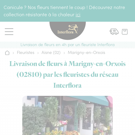
Aller au contenu
Canicule ? Nos fleurs tiennent le coup ! Découvrez notre
collection résistante à la chaleur
ici
Livraison de fleurs en 4h par un fleuriste Interflora
›
Fleuristes
›
Aisne (02)
›
Marigny-en-Orxois
Accueil
Livraison de fleurs à Marigny-en-Orxois
(02810) par les fleuristes du réseau
Interflora