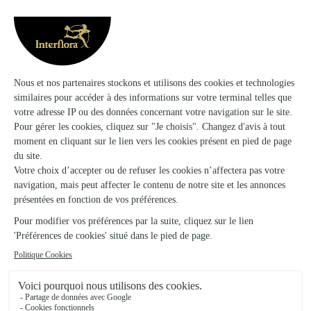
Bambou Fleurs
Meaux
★
★
★
★
★
4.9 (106)
4, rue Notre Dame
Voir la boutique
L’atelier de Christophe
Coulommiers
★
★
★
★
★
4.7 (93)
21, rue de la Pêcherie