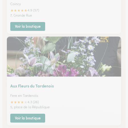
Coincy
★
★
★
★
★
4.9 (57)
7, Grande Rue
Voir la boutique
Aux Fleurs du Tardenois
Fere en Tardenois
★
★
★
★
★
4.3 (26)
5, place de la République
Voir la boutique