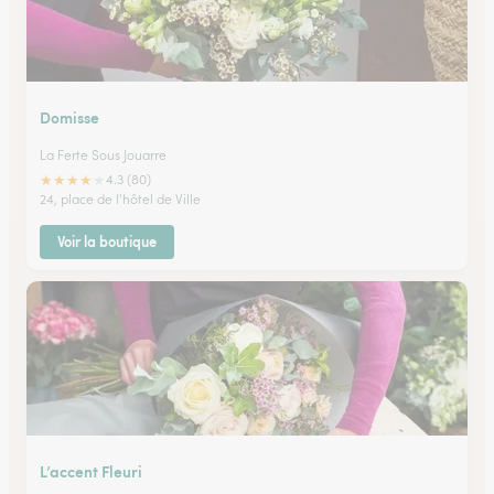
Domisse
La Ferte Sous Jouarre
★
★
★
★
★
4.3 (80)
24, place de l'hôtel de Ville
Voir la boutique
L’accent Fleuri