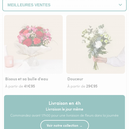
Bisous et sa bulle d'eau
Douceur
41€95
29€95
À partir de
À partir de
Livraison en 4h
Livraison le jour même
Commandez avant 17h00 pour une livraison de fleurs dans la journée
Voir notre collection →