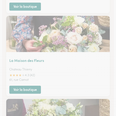
Voir la boutique
La Maison des Fleurs
Chateau Thierry
★
★
★
★
★
4.3 (42)
61, rue Carnot
Voir la boutique