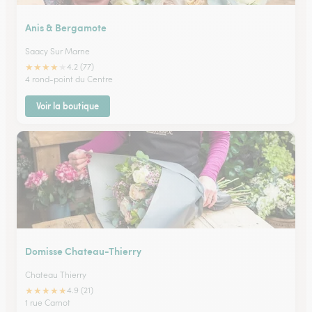
Anis & Bergamote
Saacy Sur Marne
★
★
★
★
★
4.2 (77)
4 rond-point du Centre
Voir la boutique
Domisse Chateau-Thierry
Chateau Thierry
★
★
★
★
★
4.9 (21)
1 rue Carnot