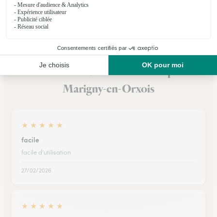
Voir la boutique
Ils ont fait livrer des fleurs ou une plante à
Marigny-en-Orxois
★
★
★
★
★
facile
facile d'utilisation
27/02/2026
★
★
★
★
★