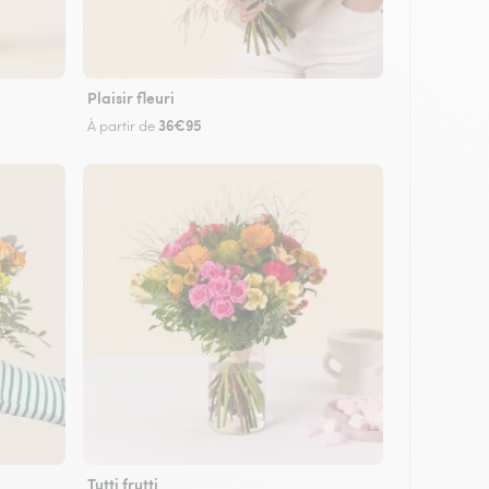
Plaisir fleuri
36€95
À partir de
Tutti frutti