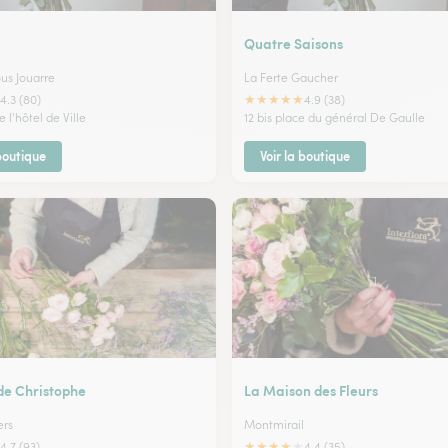
Quatre Saisons
ous Jouarre
La Ferte Gaucher
★
★
★
★
★
4.3 (80)
4.9 (38)
e l'hôtel de Ville
12 bis place du général De Gaulle
 boutique
Voir la boutique
 de Christophe
La Maison des Fleurs
rs
Montmirail
★
★
★
★
★
4.7 (93)
4.4 (35)