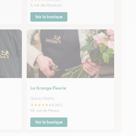
3, rue des Bouleurs
Voir la boutique
La Grange Fleurie
Quincy Voisins
★
★
★
★
★
4.6 (167)
58, rue de Meaux
Voir la boutique