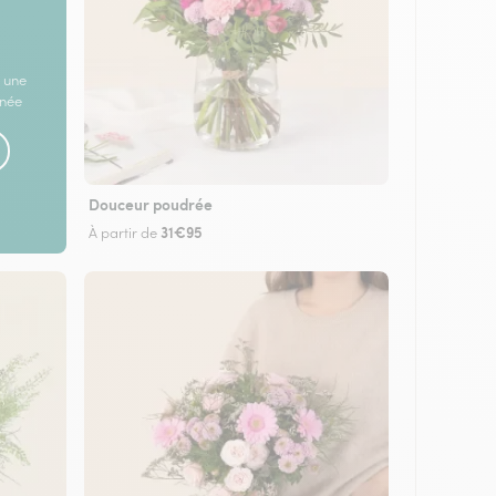
 une
rnée
Douceur poudrée
31€95
À partir de