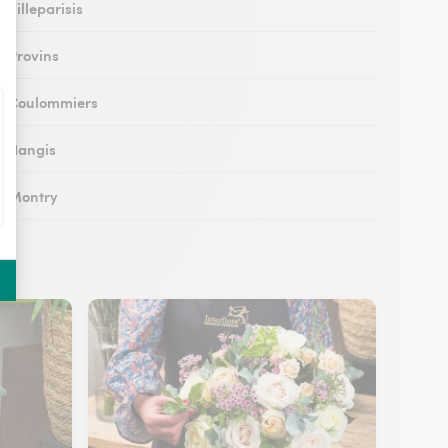
à Villeparisis
à Provins
 à Coulommiers
 à Nangis
 à Montry
 à Nemours
à Esbly