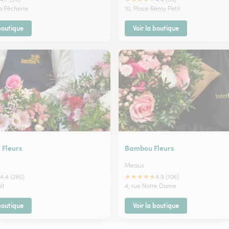
la Pêcherie
10, Place Rémy Petit
 boutique
Voir la boutique
Fleurs
Bambou Fleurs
Meaux
★
★
★
★
★
4.4 (290)
4.9 (106)
lt
4, rue Notre Dame
 boutique
Voir la boutique