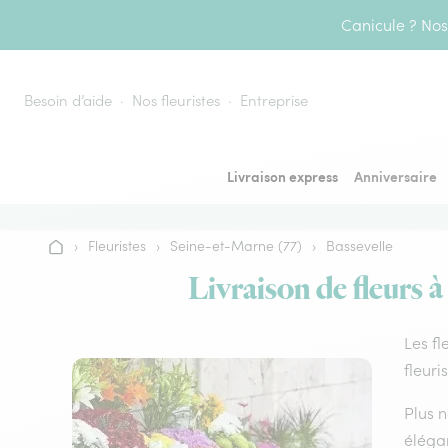
Aller au contenu
Canicule ? Nos 
Besoin d’aide
Nos fleuristes
Entreprise
Livraison express
Anniversaire
›
Fleuristes
›
Seine-et-Marne (77)
›
Bassevelle
Accueil
Livraison de fleurs à
Les fl
fleuri
Plus n
élégan