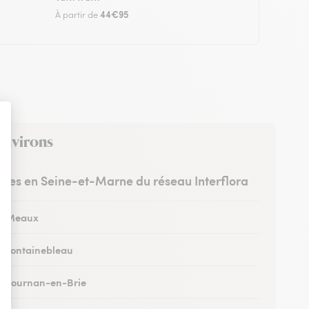
44€95
À partir de
 environs
istes en Seine-et-Marne du réseau Interflora
 à Meaux
 à Fontainebleau
 à Tournan-en-Brie