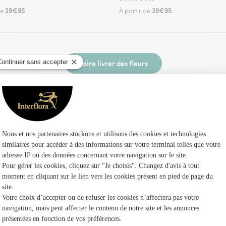
29€95
39€95
de
À partir de
Faire livrer des fleurs
un fleuriste Interflora à Bassevelle et dans ses
Les fleur
Fleuristes
Fleuristes
Fleuristes