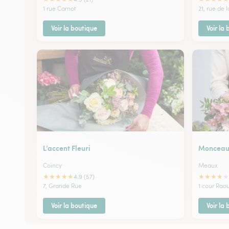
1 rue Carnot
21, rue de 
Voir la boutique
Voir la
L’accent Fleuri
Monceau 
Coincy
Meaux
★
★
★
★
★
★
★
★
★
★
4.9 (57)
7, Grande Rue
1 cour Raou
Voir la boutique
Voir la