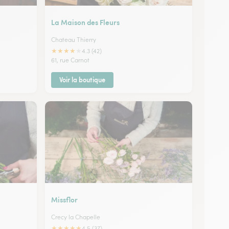
La Maison des Fleurs
Chateau Thierry
★
★
★
★
★
4.3 (42)
61, rue Carnot
Voir la boutique
Missflor
Crecy la Chapelle
★
★
★
★
★
4.5 (37)