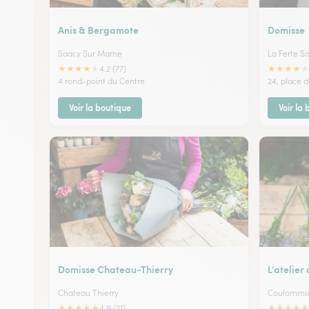
Anis & Bergamote
Domisse
Saacy Sur Marne
La Ferte S
★
★
★
★
★
★
★
★
★
★
4.2 (77)
4 rond-point du Centre
24, place d
Voir la boutique
Voir la
Domisse Chateau-Thierry
L’atelier
Chateau Thierry
Coulommie
★
★
★
★
★
★
★
★
★
★
4.9 (21)