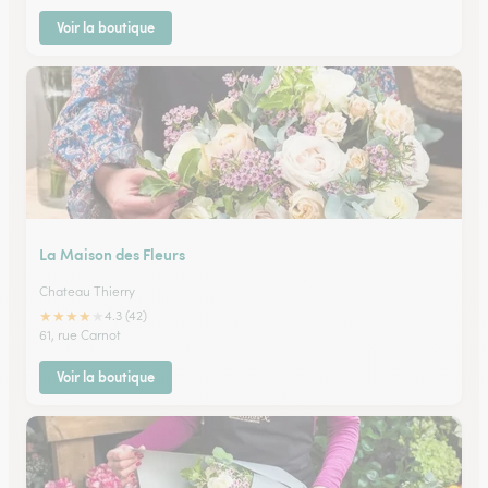
Voir la boutique
La Maison des Fleurs
Chateau Thierry
★
★
★
★
★
4.3 (42)
61, rue Carnot
Voir la boutique