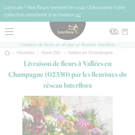
Aller au contenu
Canicule ? Nos fleurs tiennent le coup ! Découvrez notre
collection résistante à la chaleur
ici
Livraison de fleurs en 4h par un fleuriste Interflora
›
Fleuristes
›
Aisne (02)
›
Vallées en Champagne
Accueil
Livraison de fleurs à Vallées en
Champagne (02330) par les fleuristes du
réseau Interflora