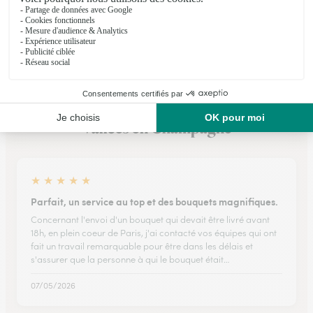
Voir la boutique
Ils ont fait livrer des fleurs ou une plante à
Vallées en Champagne
★
★
★
★
★
Parfait, un service au top et des bouquets magnifiques.
Concernant l'envoi d'un bouquet qui devait être livré avant
18h, en plein coeur de Paris, j'ai contacté vos équipes qui ont
fait un travail remarquable pour être dans les délais et
s'assurer que la personne à qui le bouquet était…
07/05/2026