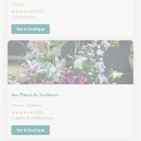
Coincy
★
★
★
★
★
4.9 (57)
7, Grande Rue
Voir la boutique
Aux Fleurs du Tardenois
Fere en Tardenois
★
★
★
★
★
4.3 (26)
5, place de la République
Voir la boutique