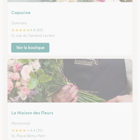
Capucine
Dormans
★
★
★
★
★
4.8 (69)
12, rue du Général Leclerc
Voir la boutique
La Maison des Fleurs
Montmirail
★
★
★
★
★
4.4 (35)
10, Place Rémy Petit