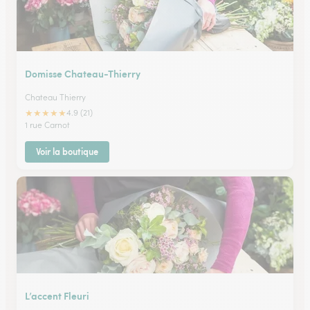
Domisse Chateau-Thierry
Chateau Thierry
★
★
★
★
★
4.9 (21)
1 rue Carnot
Voir la boutique
L’accent Fleuri