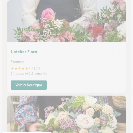
L’atelier Floral
Epernay
★
★
★
★
★
4.7 (51)
21, place Méditerranée
Voir la boutique