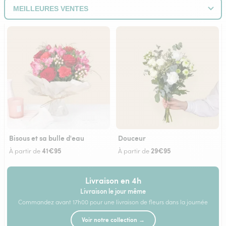
Bisous et sa bulle d'eau
Douceur
41€95
29€95
À partir de
À partir de
Livraison en 4h
Livraison le jour même
Commandez avant 17h00 pour une livraison de fleurs dans la journée
Voir notre collection →