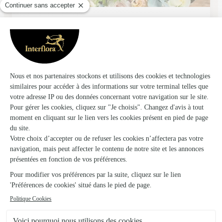
Anis & Bergamote
Saacy Sur Marne
★
★
★
★
★
4.2 (77)
4 rond-point du Centre
Voir la boutique
Depommier Freres
AY
★
★
★
★
★
4.5 (42)
4, Avenue du General Leclerc