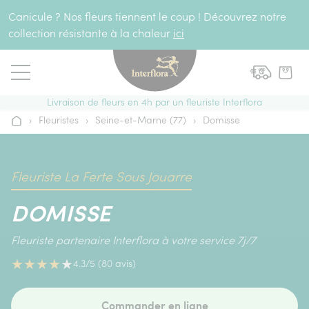
Aller au contenu
Canicule ? Nos fleurs tiennent le coup ! Découvrez notre
collection résistante à la chaleur
ici
Livraison de fleurs en 4h par un fleuriste Interflora
›
Fleuristes
›
Seine-et-Marne (77)
›
Domisse
Accueil
Fleuriste La Ferte Sous Jouarre
DOMISSE
Fleuriste partenaire Interflora à votre service 7j/7
★
★
★
★
★
4.3/5 (80 avis)
Commander en ligne