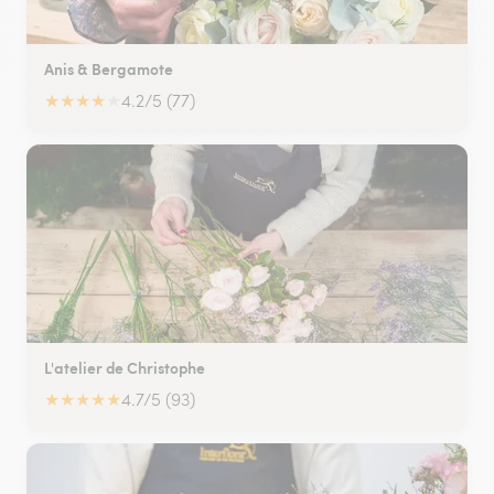
Anis & Bergamote
★
★
★
★
★
4.2/5 (77)
L'atelier de Christophe
★
★
★
★
★
4.7/5 (93)