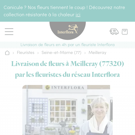
Aller au contenu
Canicule ? Nos fleurs tiennent le coup ! Découvrez notre
collection résistante à la chaleur
ici
Livraison de fleurs en 4h par un fleuriste Interflora
›
Fleuristes
›
Seine-et-Marne (77)
›
Meilleray
Accueil
Livraison de fleurs à Meilleray (77320)
par les fleuristes du réseau Interflora