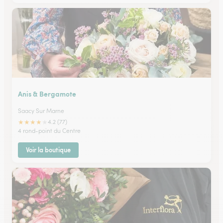
Anis & Bergamote
Saacy Sur Marne
★
★
★
★
★
4.2 (77)
4 rond-point du Centre
Voir la boutique