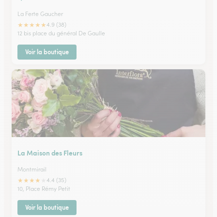
La Ferte Gaucher
★
★
★
★
★
4.9 (38)
12 bis place du général De Gaulle
Voir la boutique
La Maison des Fleurs
Montmirail
★
★
★
★
★
4.4 (35)
10, Place Rémy Petit
Voir la boutique