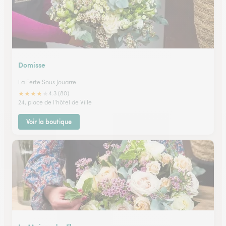
Domisse
La Ferte Sous Jouarre
★
★
★
★
★
4.3 (80)
24, place de l'hôtel de Ville
Voir la boutique