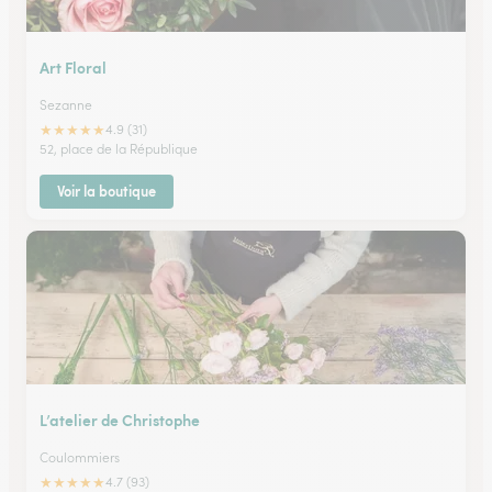
Art Floral
Sezanne
★
★
★
★
★
4.9 (31)
52, place de la République
Voir la boutique
L’atelier de Christophe
Coulommiers
★
★
★
★
★
4.7 (93)