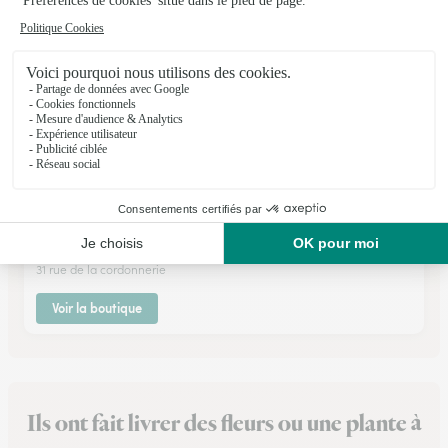
Passiflora
Provins
★
★
★
★
★
4.2 (37)
31 rue de la cordonnerie
Voir la boutique
Ils ont fait livrer des fleurs ou une plante à