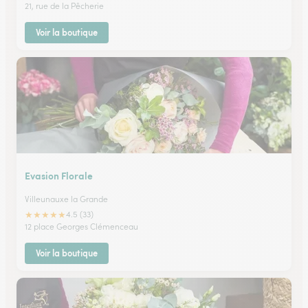
21, rue de la Pêcherie
Voir la boutique
Evasion Florale
Villeunauxe la Grande
★
★
★
★
★
4.5 (33)
12 place Georges Clémenceau
Voir la boutique