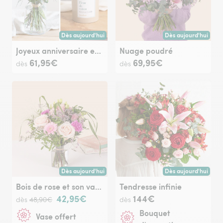
Dès aujourd'hui
Dès aujourd'hui
Livraison dès aujourd'hui (pour toute commande passée avan
Livraison dès aujour
Joyeux anniversaire et sa bougie parfumée
Nuage poudré
61,95€
69,95€
dès
dès
Dès aujourd'hui
Dès aujourd'hui
Livraison dès aujourd'hui (pour toute commande passée avan
Livraison dès aujour
Bois de rose et son vase offert
Tendresse infinie
42,95€
144€
dès
48,90€
dès
Bouquet
Vase offert