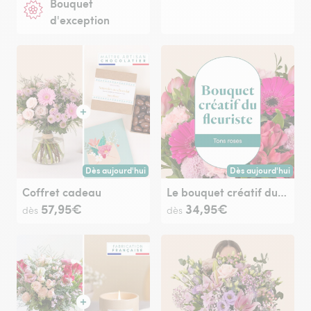
Bouquet
d'exception
Dès aujourd'hui
Dès aujourd'hui
Livraison dès aujourd'hui (pour toute commande passée avan
Livraison dès aujour
Coffret cadeau
Le bouquet créatif du fleuriste rose
57,95€
34,95€
dès
dès