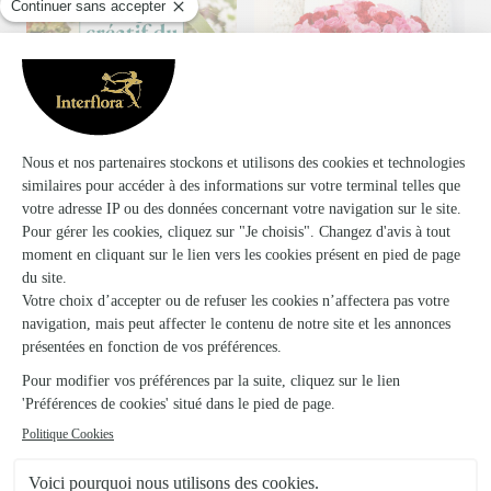
Dès aujourd'hui
Livraison dès aujourd'hui (pour toute commande passée avan
Le bouquet créatif du fleuriste multicolore
Brassée de roses roses Max Havelaar
29,95€
29,95€
dès
dès
34,95€
Livraison dès
mardi
20 produits vus sur 24
Voir plus de produits