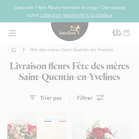
Canicule ? Nos fleurs tiennent le coup ! Découvrez
notre
collection résistante à la chaleur
Interflora - livraison fleurs
Menu
Accueil - Livraison fleurs
Fête des mères Saint-Quentin-en-Yvelines
Livraison fleurs Fête des mères
Saint-Quentin-en-Yvelines
Trier par
Filtrer