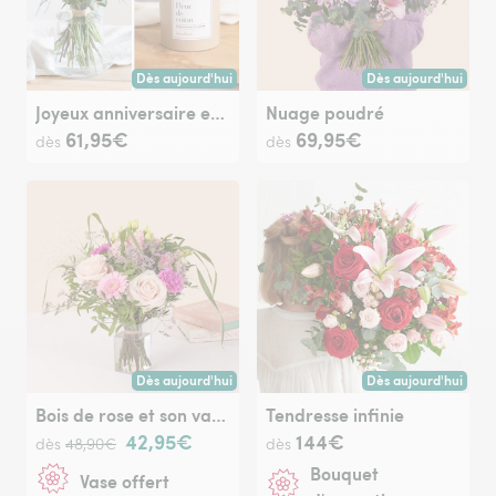
Dès aujourd'hui
Dès aujourd'hui
Livraison dès aujourd'hui (pour toute commande passée avan
Livraison dès aujour
Joyeux anniversaire et sa bougie parfumée
Nuage poudré
61,95€
69,95€
dès
dès
Dès aujourd'hui
Dès aujourd'hui
Livraison dès aujourd'hui (pour toute commande passée avan
Livraison dès aujour
Bois de rose et son vase offert
Tendresse infinie
42,95€
144€
dès
48,90€
dès
Bouquet
Vase offert