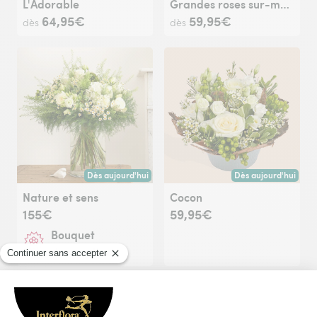
L'Adorable
Grandes roses sur-mesure
64,95€
59,95€
dès
dès
Dès aujourd'hui
Dès aujourd'hui
Livraison dès aujourd'hui (pour toute commande passée avan
Livraison dès aujour
Nature et sens
Cocon
155€
59,95€
Bouquet
d'exception