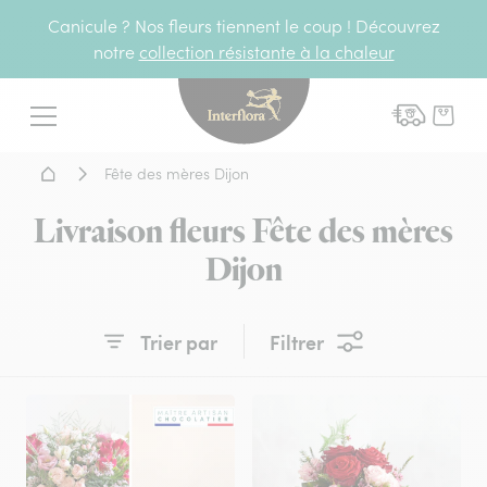
Canicule ? Nos fleurs tiennent le coup ! Découvrez
notre
collection résistante à la chaleur
Interflora - livraison fleurs
Menu
Accueil - Livraison fleurs
Fête des mères Dijon
Livraison fleurs Fête des mères
Dijon
Trier par
Filtrer