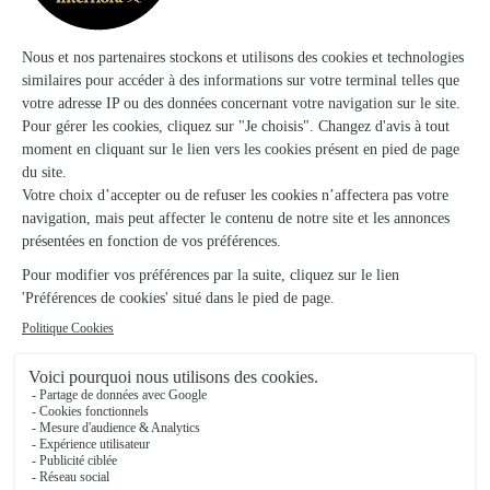
Dès aujourd'hui
Dès demain
Livraison dès aujourd'hui (pour toute commande passée avan
Livraison dès de
Le bouquet créatif du fleuriste multicolore
Brassée de roses roses Max Havelaar
29,95€
29,95€
dès
dès
34,95€
Offre - Saint
Amour
20 produits vus sur 24
Voir plus de produits