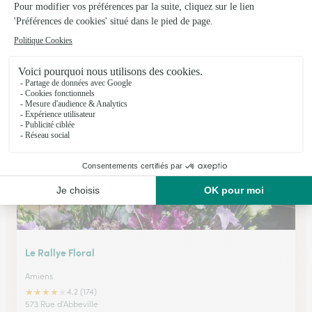
La Chaussee Fleurie
St Just en Chaussee
★
★
★
★
★
4.5 (159)
18, rue de Beauvais
Voir la boutique
Le Rallye Floral
Amiens
★
★
★
★
★
4.2 (174)
573 Rue d'Abbeville