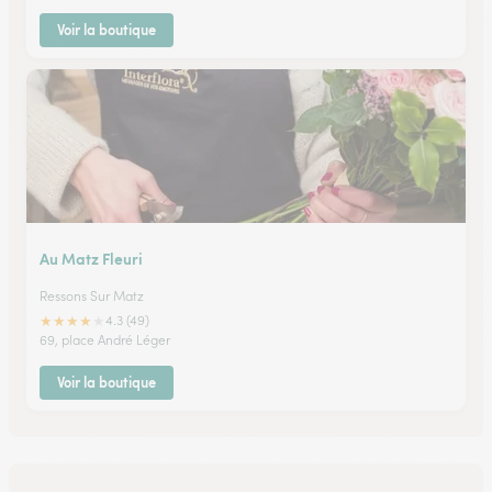
Voir la boutique
Au Matz Fleuri
Ressons Sur Matz
★
★
★
★
★
4.3 (49)
69, place André Léger
Voir la boutique