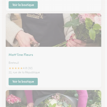
Voir la boutique
Matt’line Fleurs
Breteuil
★
★
★
★
★
4.8 (32)
22, rue de la République
Voir la boutique