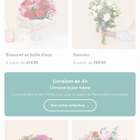
Bisous et sa bulle d'eau
Douceur
41€95
29€95
À partir de
À partir de
Livraison en 4h
Livraison le jour même
Commandez avant 17h00 pour une livraison de fleurs dans la journée
Voir notre collection →