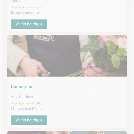
Moreuil
★
★
★
★
★
4.3 (92)
10, rue Gambetta
Voir la boutique
L’amaryllis
Ailly Sur Noye
★
★
★
★
★
4.8 (56)
28, rue Saint Martin
Voir la boutique