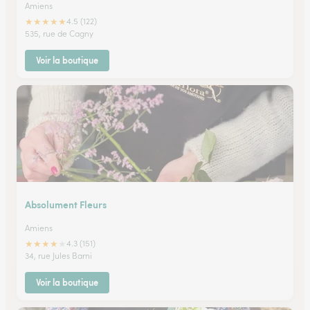
Amiens
★
★
★
★
★
4.5 (122)
535, rue de Cagny
Voir la boutique
Absolument Fleurs
Amiens
★
★
★
★
★
4.3 (151)
34, rue Jules Barni
Voir la boutique