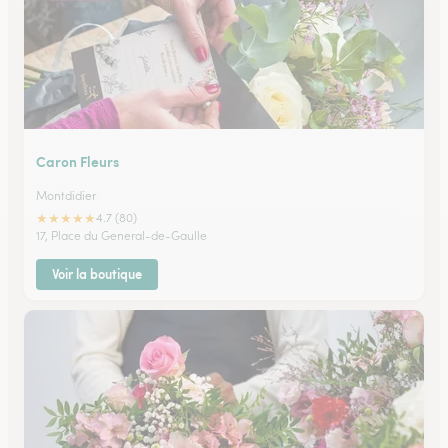
Caron Fleurs
Montdidier
★
★
★
★
★
4.7 (80)
17, Place du General-de-Gaulle
Voir la boutique