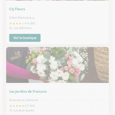
Ctj Fleurs
Villers Bretonneux
★
★
★
★
★
4.4 (86)
16, rue d'Amiens
Voir la boutique
Les Jardins de Francois
Rosieres en Santerre
★
★
★
★
★
4.7 (45)
31, rue Jean Jaurès