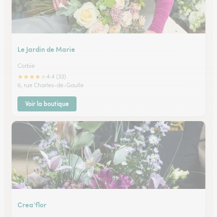
Le Jardin de Marie
Corbie
★
★
★
★
★
4.4 (33)
6, rue Charles-de-Gaulle
Voir la boutique
Crea’flor