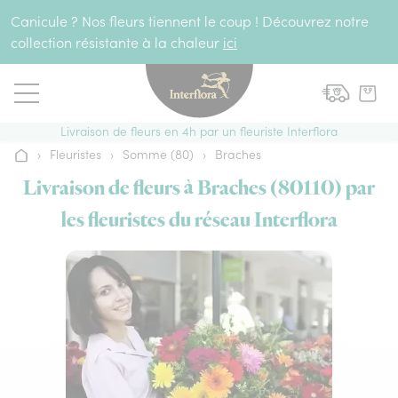
Aller au contenu
Canicule ? Nos fleurs tiennent le coup ! Découvrez notre
collection résistante à la chaleur
ici
Livraison de fleurs en 4h par un fleuriste Interflora
›
Fleuristes
›
Somme (80)
›
Braches
Accueil
Livraison de fleurs à Braches (80110) par
les fleuristes du réseau Interflora