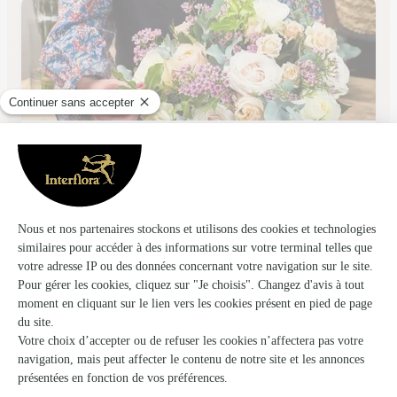
Fanny Fleurs
Amiens
★
★
★
★
★
3.8 (79)
66, Avenue du General-Foy
Voir la boutique