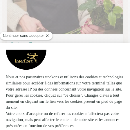
Quelques Fleurs
Airaines
★
★
★
★
★
4.5 (38)
4, place Commandant Seymour
Voir la boutique