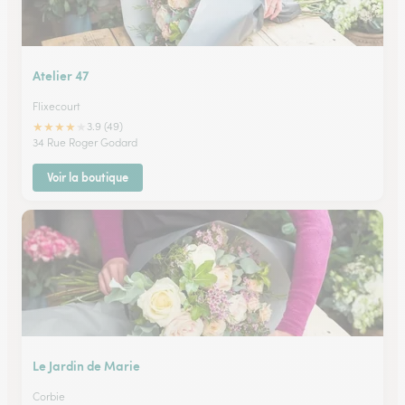
Atelier 47
Flixecourt
★
★
★
★
★
3.9 (49)
34 Rue Roger Godard
Voir la boutique
Le Jardin de Marie
Corbie