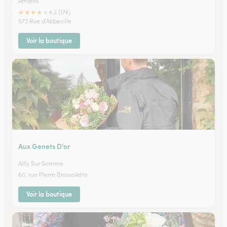
Amiens
★
★
★
★
★
4.2 (174)
573 Rue d'Abbeville
Voir la boutique
Aux Genets D’or
Ailly Sur Somme
60, rue Pierre Brossolette
Voir la boutique