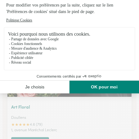
L’amaryllis
Ailly Sur Noye
★
★
★
★
★
4.8 (56)
28, rue Saint Martin
Voir la boutique
Art Floral
Doullens
★
★
★
★
★
4.6 (79)
1, avenue Maréchal Leclerc