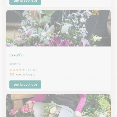
Voir la boutique
Crea’flor
Amiens
★
★
★
★
★
4.5 (122)
535, rue de Cagny
Voir la boutique