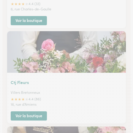
★
★
★
★
★
4.4 (33)
6, rue Charles-de-Gaulle
Voir la boutique
Ctj Fleurs
Villers Bretonneux
★
★
★
★
★
4.4 (86)
16, rue d'Amiens
Voir la boutique