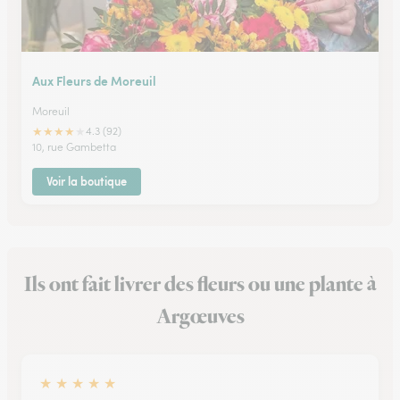
Aux Fleurs de Moreuil
Moreuil
★
★
★
★
★
4.3 (92)
10, rue Gambetta
Voir la boutique
Ils ont fait livrer des fleurs ou une plante à
Argœuves
★
★
★
★
★