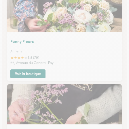
Fanny Fleurs
Amiens
★
★
★
★
★
3.8 (79)
66, Avenue du General-Foy
Voir la boutique