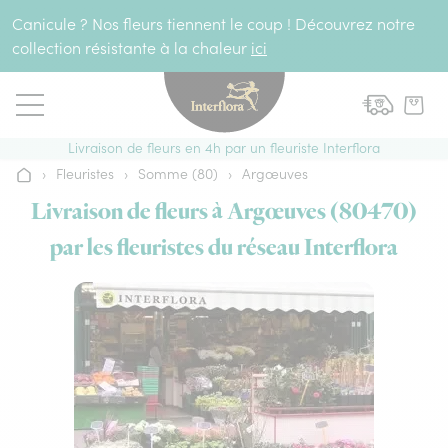
Aller au contenu
Canicule ? Nos fleurs tiennent le coup ! Découvrez notre
collection résistante à la chaleur
ici
Livraison de fleurs en 4h par un fleuriste Interflora
›
Fleuristes
›
Somme (80)
›
Argœuves
Accueil
Livraison de fleurs à Argœuves (80470)
par les fleuristes du réseau Interflora