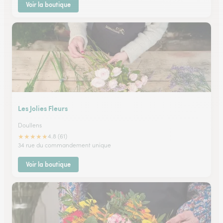
Voir la boutique
Les Jolies Fleurs
Doullens
★
★
★
★
★
4.8 (61)
34 rue du commandement unique
Voir la boutique