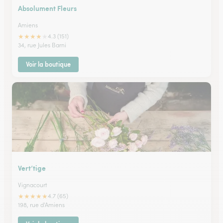
Absolument Fleurs
Amiens
★
★
★
★
★
4.3 (151)
34, rue Jules Barni
Voir la boutique
Vert’tige
Vignacourt
★
★
★
★
★
4.7 (65)
198, rue d'Amiens