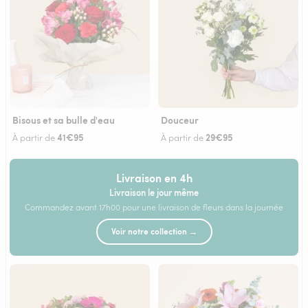
Bisous et sa bulle d'eau
Douceur
41€95
29€95
À partir de
À partir de
Livraison en 4h
Livraison le jour même
Commandez avant 17h00 pour une livraison de fleurs dans la journée
Voir notre collection →