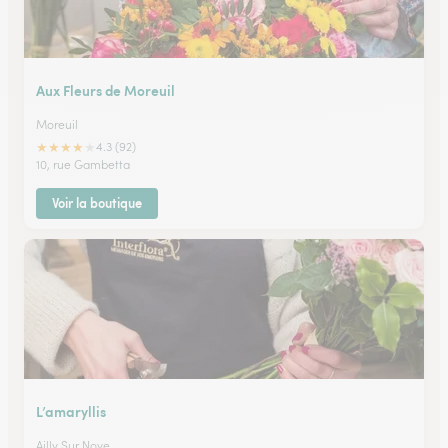
Aux Fleurs de Moreuil
Moreuil
★
★
★
★
★
4.3 (92)
10, rue Gambetta
Voir la boutique
L’amaryllis
Ailly Sur Noye