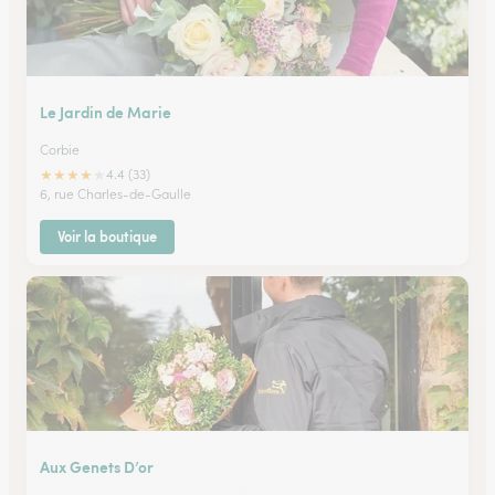
Le Jardin de Marie
Corbie
★
★
★
★
★
4.4 (33)
6, rue Charles-de-Gaulle
Voir la boutique
Aux Genets D’or