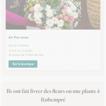
Art Flor’anne
Auxi le Chateau
★
★
★
★
★
4.4 (26)
30, place de l'Hôtel de Ville
Voir la boutique
Ils ont fait livrer des fleurs ou une plante à
Rubempré