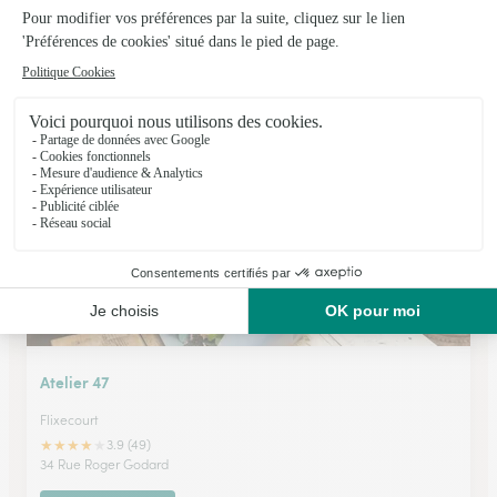
La Roseraie
Albert
★
★
★
★
★
4.4 (38)
Chemin croisé de Bellevue
Voir la boutique
Atelier 47
Flixecourt
★
★
★
★
★
3.9 (49)
34 Rue Roger Godard