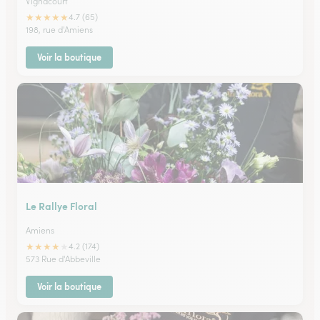
Vignacourt
★
★
★
★
★
4.7 (65)
198, rue d'Amiens
Voir la boutique
Le Rallye Floral
Amiens
★
★
★
★
★
4.2 (174)
573 Rue d'Abbeville
Voir la boutique