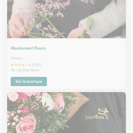
Absolument Fleurs
Amiens
★
★
★
★
★
4.3 (151)
34, rue Jules Barni
Voir la boutique