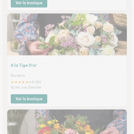
Voir la boutique
A la Tige D’or
Bucquoy
★
★
★
★
★
4.6 (26)
92 ter, rue Dierville
Voir la boutique