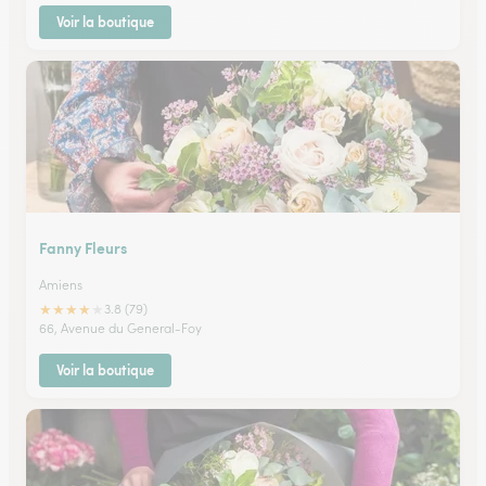
Voir la boutique
Fanny Fleurs
Amiens
★
★
★
★
★
3.8 (79)
66, Avenue du General-Foy
Voir la boutique