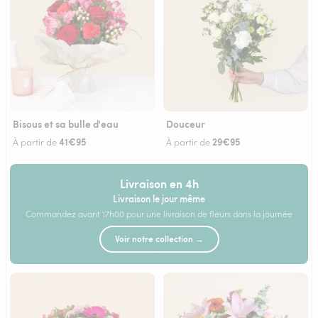
Bisous et sa bulle d'eau
Douceur
41€95
29€95
À partir de
À partir de
Livraison en 4h
Livraison le jour même
Commandez avant 17h00 pour une livraison de fleurs dans la journée
Voir notre collection →