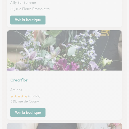
Ailly Sur Somme
60, rue Pierre Brossolette
Voir la boutique
Crea’flor
Amiens
★
★
★
★
★
4.5 (122)
535, rue de Cagny
Voir la boutique