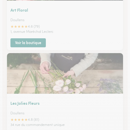
Art Floral
Doullens
★
★
★
★
★
4.6 (79)
1, avenue Maréchal Leclerc
Voir la boutique
Les Jolies Fleurs
Doullens
★
★
★
★
★
4.8 (61)
34 rue du commandement unique