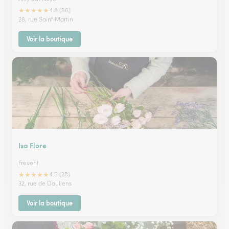
★
★
★
★
★
4.8 (56)
28, rue Saint Martin
Voir la boutique
Isa Flore
Frevent
★
★
★
★
★
4.5 (28)
32, rue de Doullens
Voir la boutique