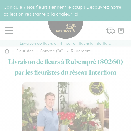
Aller au contenu
Canicule ? Nos fleurs tiennent le coup ! Découvrez notre
collection résistante à la chaleur
ici
Livraison de fleurs en 4h par un fleuriste Interflora
›
Fleuristes
›
Somme (80)
›
Rubempré
Accueil
Livraison de fleurs à Rubempré (80260)
par les fleuristes du réseau Interflora