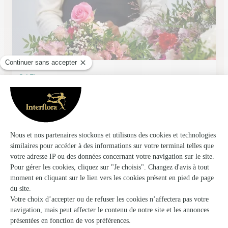
Ctj Fleurs
Villers Bretonneux
★
★
★
★
★
4.4 (86)
16, rue d'Amiens
Voir la boutique