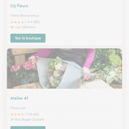
Ctj Fleurs
Villers Bretonneux
★
★
★
★
★
4.4 (86)
16, rue d'Amiens
Voir la boutique
Atelier 47
Flixecourt
★
★
★
★
★
3.9 (49)
34 Rue Roger Godard