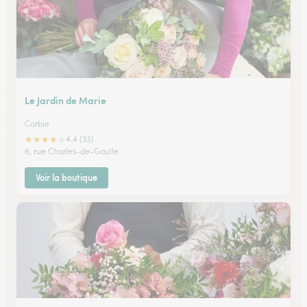
Le Jardin de Marie
Corbie
★
★
★
★
★
4.4 (33)
6, rue Charles-de-Gaulle
Voir la boutique