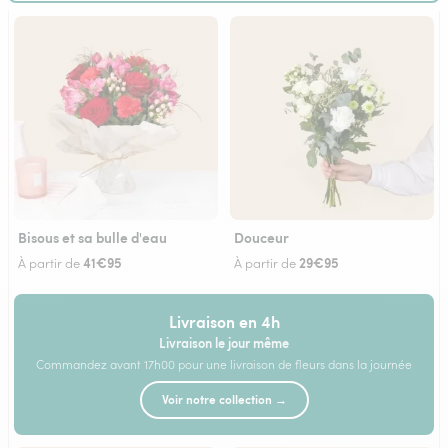
Bisous et sa bulle d'eau
Douceur
41€95
29€95
À partir de
À partir de
Livraison en 4h
Livraison le jour même
Commandez avant 17h00 pour une livraison de fleurs dans la journée
Voir notre collection →