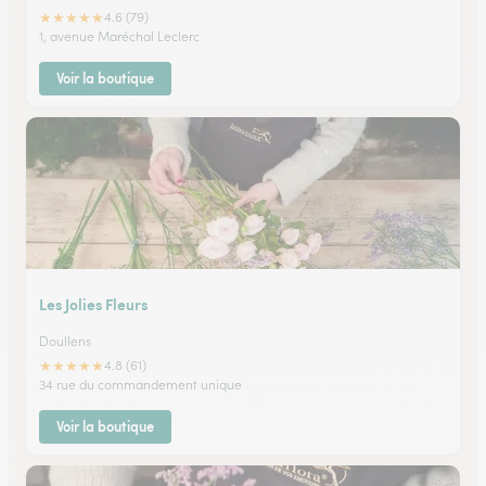
★
★
★
★
★
4.6 (79)
1, avenue Maréchal Leclerc
Voir la boutique
Les Jolies Fleurs
Doullens
★
★
★
★
★
4.8 (61)
34 rue du commandement unique
Voir la boutique