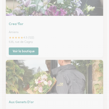
Crea’flor
Amiens
★
★
★
★
★
4.5 (122)
535, rue de Cagny
Voir la boutique
Aux Genets D’or