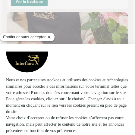
Voir la boutique
L’amaryllis
Ailly Sur Noye
★
★
★
★
★
4.8 (56)
28, rue Saint Martin
Voir la boutique