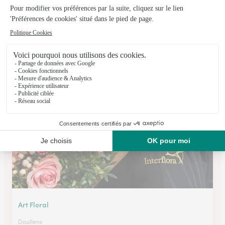
Aux Fleurs de Moreuil
Moreuil
★
★
★
★
★
4.3 (92)
10, rue Gambetta
Voir la boutique
Art Floral
Doullens