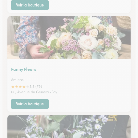
Voir la boutique
Fanny Fleurs
Amiens
★
★
★
★
★
3.8 (79)
66, Avenue du General-Foy
Voir la boutique