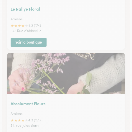
Le Rallye Floral
Amiens
★
★
★
★
★
4.2 (174)
573 Rue d'Abbeville
Voir la boutique
Absolument Fleurs
Amiens
★
★
★
★
★
4.3 (151)
34, rue Jules Barni