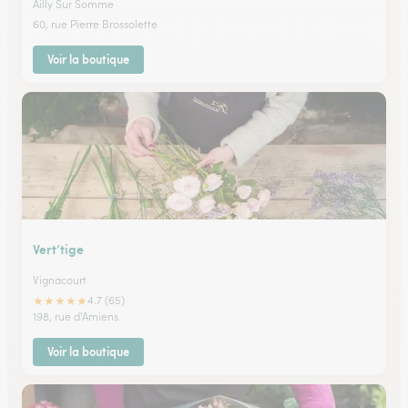
Ailly Sur Somme
60, rue Pierre Brossolette
Voir la boutique
Vert’tige
Vignacourt
★
★
★
★
★
4.7 (65)
198, rue d'Amiens
Voir la boutique