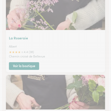
La Roseraie
Albert
★
★
★
★
★
4.4 (38)
Chemin croisé de Bellevue
Voir la boutique