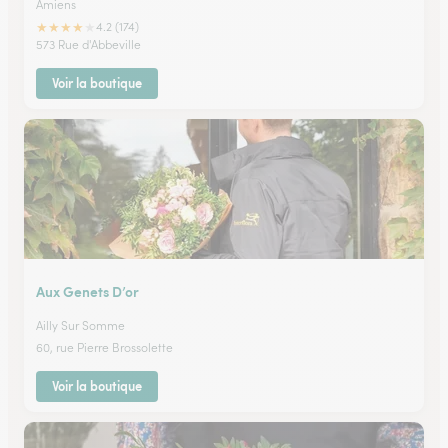
Amiens
★
★
★
★
★
4.2 (174)
573 Rue d'Abbeville
Voir la boutique
Aux Genets D’or
Ailly Sur Somme
60, rue Pierre Brossolette
Voir la boutique