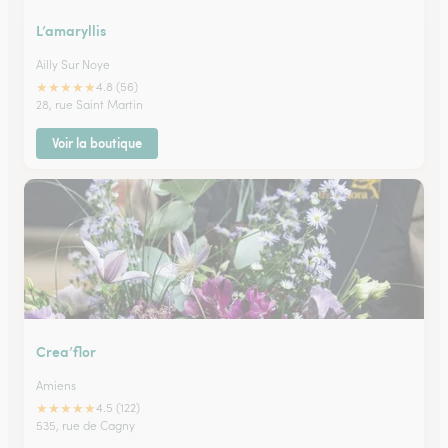
L’amaryllis
Ailly Sur Noye
★
★
★
★
★
4.8 (56)
28, rue Saint Martin
Voir la boutique
Crea’flor
Amiens
★
★
★
★
★
4.5 (122)
535, rue de Cagny