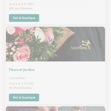
★
★
★
★
★
4.7 (65)
198, rue d'Amiens
Voir la boutique
Fleurs et Jardins
Grandvilliers
★
★
★
★
★
4.3 (33)
29, Place Barbier
Voir la boutique