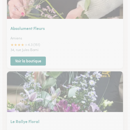
Absolument Fleurs
Amiens
★
★
★
★
★
4.3 (151)
34, rue Jules Barni
Voir la boutique
Le Rallye Floral