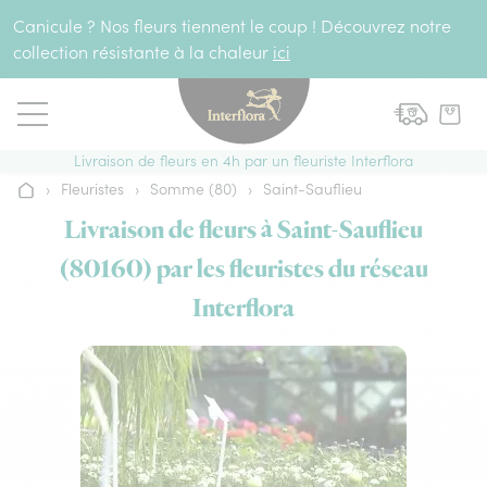
Aller au contenu
Canicule ? Nos fleurs tiennent le coup ! Découvrez notre
collection résistante à la chaleur
ici
Livraison de fleurs en 4h par un fleuriste Interflora
›
Fleuristes
›
Somme (80)
›
Saint-Sauflieu
Accueil
Livraison de fleurs à Saint-Sauflieu
(80160) par les fleuristes du réseau
Interflora