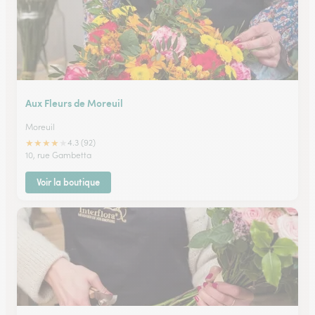
Aux Fleurs de Moreuil
Moreuil
★
★
★
★
★
4.3 (92)
10, rue Gambetta
Voir la boutique