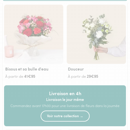
Bisous et sa bulle d'eau
Douceur
41€95
29€95
À partir de
À partir de
Livraison en 4h
Livraison le jour même
Commandez avant 17h00 pour une livraison de fleurs dans la journée
Voir notre collection →