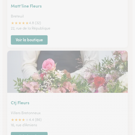
Matt’line Fleurs
Breteuil
★
★
★
★
★
4.8 (32)
22, rue de la République
Voir la boutique
Ctj Fleurs
Villers Bretonneux
★
★
★
★
★
4.4 (86)
16, rue d'Amiens