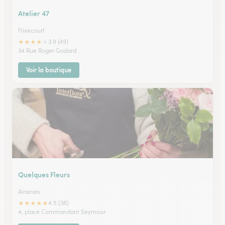
Atelier 47
Flixecourt
★
★
★
★
★
3.9 (49)
34 Rue Roger Godard
Voir la boutique
Quelques Fleurs
Airaines
★
★
★
★
★
4.5 (38)
4, place Commandant Seymour