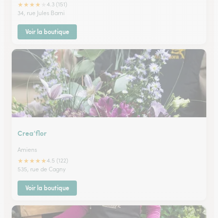
★
★
★
★
★
4.3 (151)
34, rue Jules Barni
Voir la boutique
Crea’flor
Amiens
★
★
★
★
★
4.5 (122)
535, rue de Cagny
Voir la boutique