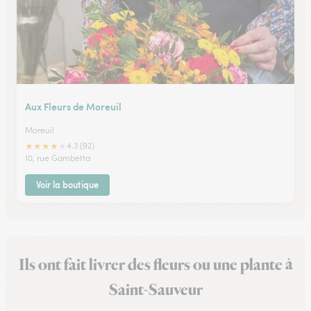
Aux Fleurs de Moreuil
Moreuil
★
★
★
★
★
4.3 (92)
10, rue Gambetta
Voir la boutique
Ils ont fait livrer des fleurs ou une plante à
Saint-Sauveur