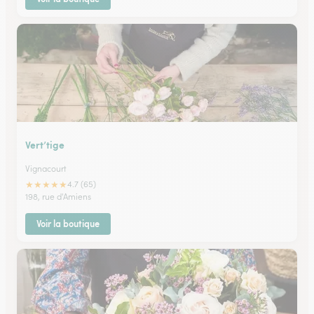
Vert’tige
Vignacourt
★
★
★
★
★
4.7 (65)
198, rue d'Amiens
Voir la boutique