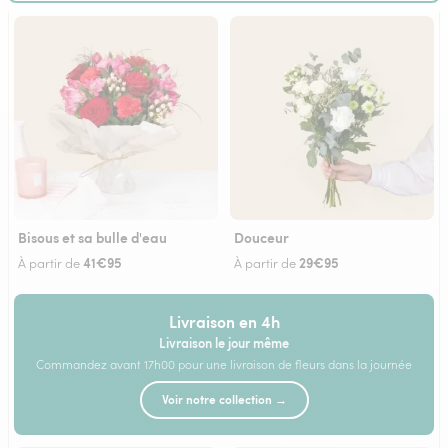
Bisous et sa bulle d'eau
Douceur
41€95
29€95
À partir de
À partir de
Livraison en 4h
Livraison le jour même
Commandez avant 17h00 pour une livraison de fleurs dans la journée
Voir notre collection →