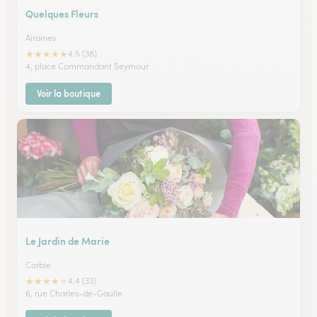
Quelques Fleurs
Airaines
★
★
★
★
★
4.5 (38)
4, place Commandant Seymour
Voir la boutique
Le Jardin de Marie
Corbie
★
★
★
★
★
4.4 (33)
6, rue Charles-de-Gaulle