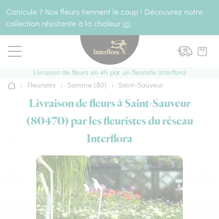
Aller au contenu
Canicule ? Nos fleurs tiennent le coup ! Découvrez notre
collection résistante à la chaleur
ici
Livraison de fleurs en 4h par un fleuriste Interflora
›
Fleuristes
›
Somme (80)
›
Saint-Sauveur
Accueil
Livraison de fleurs à Saint-Sauveur
(80470) par les fleuristes du réseau
Interflora