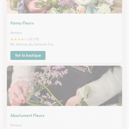
Fanny Fleurs
Amiens
★
★
★
★
★
3.8 (79)
66, Avenue du General-Foy
Voir la boutique
Absolument Fleurs
Amiens