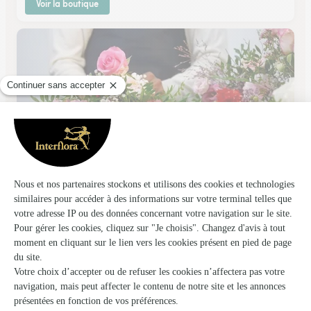
Voir la boutique
Ctj Fleurs
Villers Bretonneux
★
★
★
★
★
4.4 (86)
16, rue d'Amiens
Voir la boutique