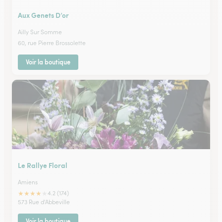
Aux Genets D’or
Ailly Sur Somme
60, rue Pierre Brossolette
Voir la boutique
Le Rallye Floral
Amiens
★
★
★
★
★
4.2 (174)
573 Rue d'Abbeville
Voir la boutique