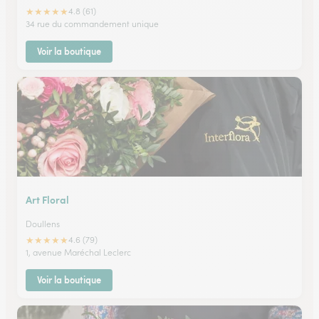
★
★
★
★
★
4.8 (61)
34 rue du commandement unique
Voir la boutique
Art Floral
Doullens
★
★
★
★
★
4.6 (79)
1, avenue Maréchal Leclerc
Voir la boutique