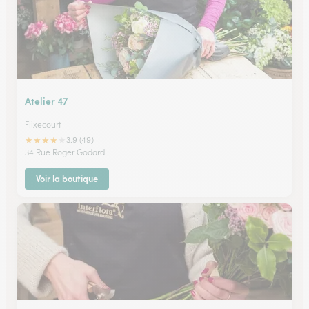
Atelier 47
Flixecourt
★
★
★
★
★
3.9 (49)
34 Rue Roger Godard
Voir la boutique