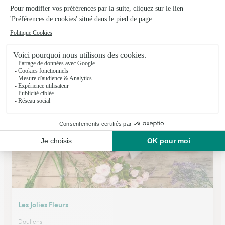
L’amaryllis
Ailly Sur Noye
★
★
★
★
★
4.8 (56)
28, rue Saint Martin
Voir la boutique
Les Jolies Fleurs
Doullens