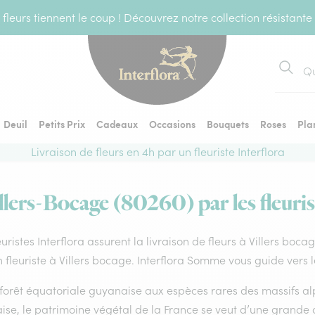
fleurs tiennent le coup ! Découvrez notre collection résistante
Recher
Deuil
Petits Prix
Cadeaux
Occasions
Bouquets
Roses
Pla
Livraison de fleurs en 4h par un fleuriste Interflora
illers-Bocage (80260) par les fleuris
euristes Interflora assurent la livraison de fleurs à Villers boc
 fleuriste à Villers bocage. Interflora Somme vous guide vers 
forêt équatoriale guyanaise aux espèces rares des massifs alp
ise, le patrimoine végétal de la France se veut d’une grande 