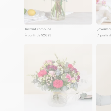
Instant complice
Joyeux a
52€95
À partir de
À partir 