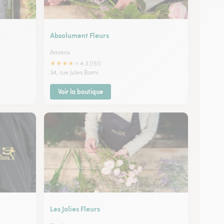
Absolument Fleurs
Amiens
★
★
★
★
★
4.3 (151)
34, rue Jules Barni
Voir la boutique
Les Jolies Fleurs