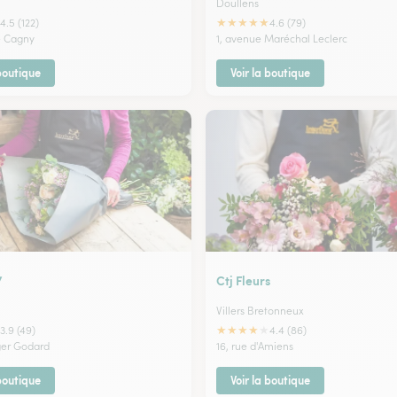
Doullens
★
★
★
★
★
4.5 (122)
4.6 (79)
e Cagny
1, avenue Maréchal Leclerc
 boutique
Voir la boutique
7
Ctj Fleurs
Villers Bretonneux
★
★
★
★
★
3.9 (49)
4.4 (86)
ger Godard
16, rue d'Amiens
 boutique
Voir la boutique