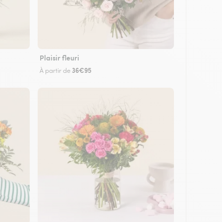
Plaisir fleuri
36€95
À partir de