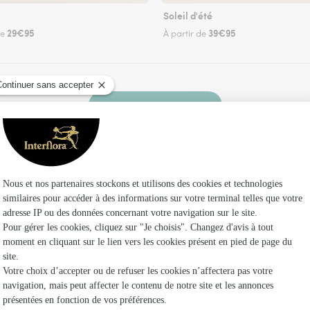
Soleil d'été
29€95
39€95
de
À partir de
Faire livrer des fleurs
 fleuriste Interflora à Villers-Bocage et dans s
Les fle
Fleuristes
Fleuristes 
Fleuristes 