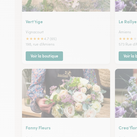
Vert’tige
Le Rallye
Vignacourt
Amiens
★
★
★
★
★
★
★
★
★
★
4.7 (65)
198, rue d'Amiens
573 Rue d'
Voir la boutique
Voir la
Fanny Fleurs
Crea’flor