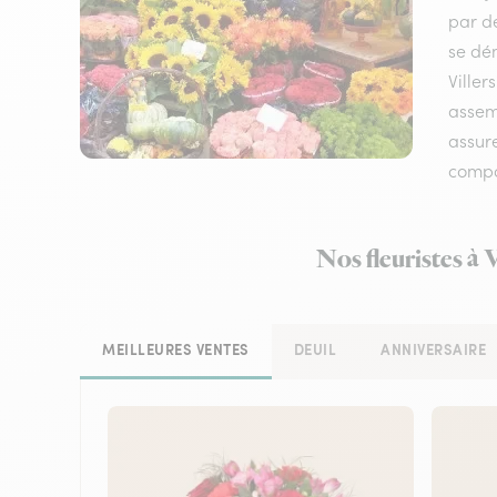
par de
se dém
Viller
assemb
assure
compos
Nos fleuristes à 
MEILLEURES VENTES
DEUIL
ANNIVERSAIRE