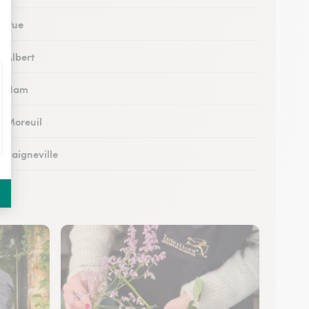
à Rue
à Albert
 à Ham
à Moreuil
à Saigneville
à Airaines
à Corbie