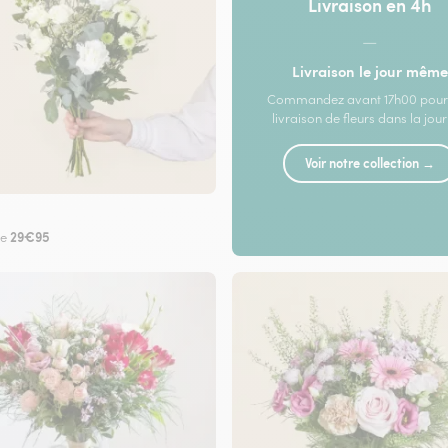
Livraison en 4h
—
Livraison le jour même
Commandez avant 17h00 pour
livraison de fleurs dans la jou
Voir notre collection →
29€95
de