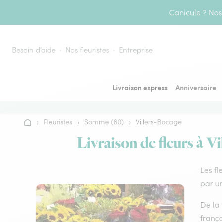
Aller au contenu
Canicule ? Nos 
Besoin d’aide
Nos fleuristes
Entreprise
Livraison express
Anniversaire
›
Fleuristes
›
Somme (80)
›
Villers-Bocage
Accueil
Livraison de fleurs à V
Les fl
par un
De la 
frança