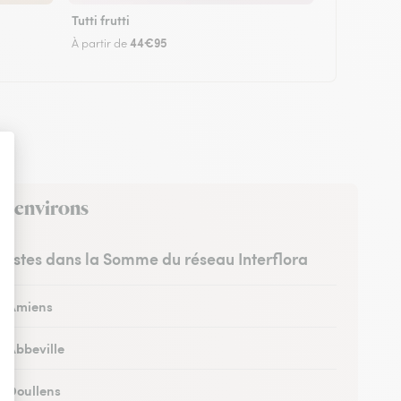
Tutti frutti
44€95
À partir de
es environs
uristes dans la Somme du réseau Interflora
 à Amiens
à Abbeville
à Doullens