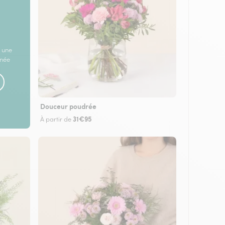
 une
rnée
Douceur poudrée
31€95
À partir de