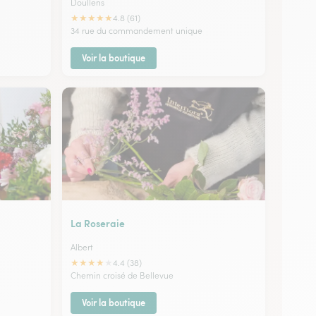
Doullens
★
★
★
★
★
4.8 (61)
34 rue du commandement unique
Voir la boutique
La Roseraie
Albert
★
★
★
★
★
4.4 (38)
Chemin croisé de Bellevue
Voir la boutique