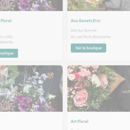
 Floral
Aux Genets D’or
Ailly Sur Somme
4.2 (174)
60, rue Pierre Brossolette
Abbeville
Voir la boutique
 boutique
Art Floral