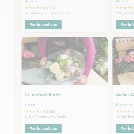
Amiens
Amiens
★
★
★
★
★
★
★
★
★
★
3.8 (79)
66, Avenue du General-Foy
535, rue d
Voir la boutique
Voir la
Le Jardin de Marie
Atelier 4
Corbie
Flixecourt
★
★
★
★
★
★
★
★
★
★
4.4 (33)
6, rue Charles-de-Gaulle
34 Rue Ro
Voir la boutique
Voir la