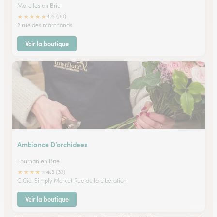
Marolles en Brie
★
★
★
★
★
4.6 (30)
2 rue des marchands
Voir la boutique
Ambiance D’orchidees
Tournan en Brie
★
★
★
★
★
4.3 (33)
C.Cial Simply Market Rue de la Libération
Voir la boutique