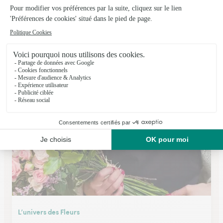
Le Jardin des Fleurs
Noisy le Grand
★
★
★
★
★
3.9 (182)
12, route de Gournay
Voir la boutique
L’univers des Fleurs