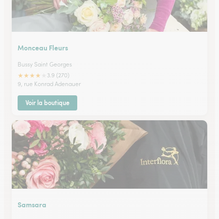
Monceau Fleurs
Bussy Saint Georges
★
★
★
★
★
3.9 (270)
9, rue Konrad Adenauer
Voir la boutique
Samsara