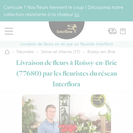
Aller au contenu
Canicule ? Nos fleurs tiennent le coup ! Découvrez notre
collection résistante à la chaleur
ici
Livraison de fleurs en 4h par un fleuriste Interflora
›
Fleuristes
›
Seine-et-Marne (77)
›
Roissy-en-Brie
Accueil
Livraison de fleurs à Roissy-en-Brie
(77680) par les fleuristes du réseau
Interflora