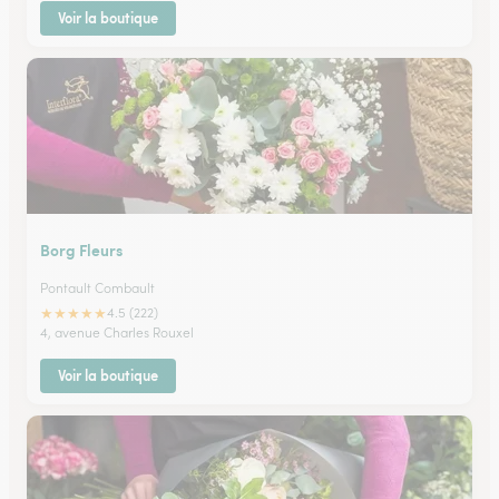
Voir la boutique
Borg Fleurs
Pontault Combault
★
★
★
★
★
4.5 (222)
4, avenue Charles Rouxel
Voir la boutique