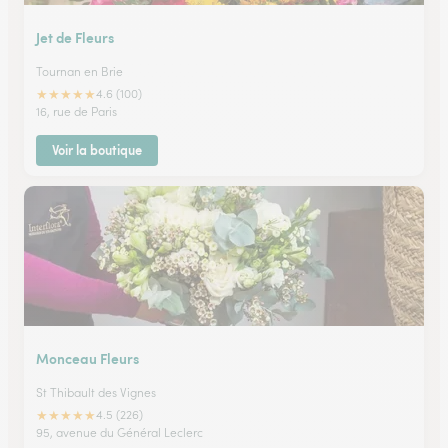
Jet de Fleurs
Tournan en Brie
★
★
★
★
★
4.6 (100)
16, rue de Paris
Voir la boutique
Monceau Fleurs
St Thibault des Vignes
★
★
★
★
★
4.5 (226)
95, avenue du Général Leclerc