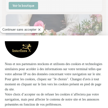
Voir la boutique
Crea-Flor
Villiers Sur Marne
★
★
★
★
★
3.7 (105)
8, place Pierre Sémard
Voir la boutique