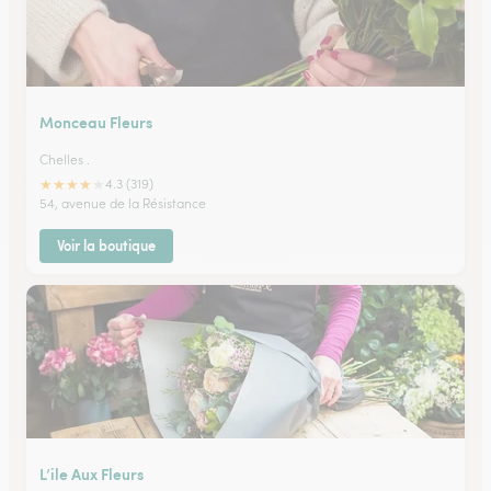
Monceau Fleurs
Chelles .
★
★
★
★
★
4.3 (319)
54, avenue de la Résistance
Voir la boutique
L’ile Aux Fleurs