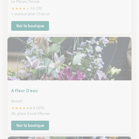
Le Plessis Trevise
★
★
★
★
★
3.6 (29)
1, avenue Jean Charcot
Voir la boutique
A Fleur D’eau
Noisiel
★
★
★
★
★
4.5 (376)
29, place Emile Menier
Voir la boutique