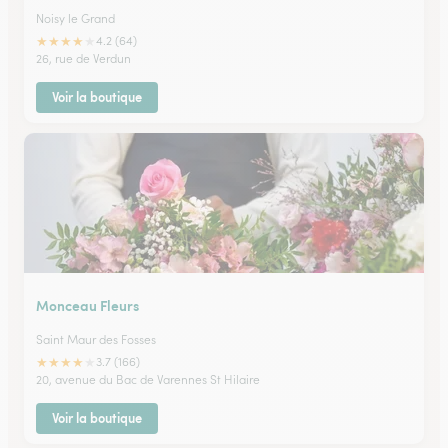
Noisy le Grand
★
★
★
★
★
4.2 (64)
26, rue de Verdun
Voir la boutique
Monceau Fleurs
Saint Maur des Fosses
★
★
★
★
★
3.7 (166)
20, avenue du Bac de Varennes St Hilaire
Voir la boutique