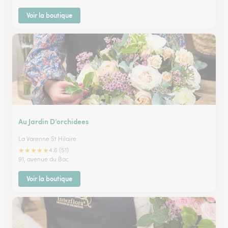
Voir la boutique
Au Jardin D’orchidees
La Varenne St Hilaire
★
★
★
★
★
4.6 (51)
91, avenue du Bac
Voir la boutique