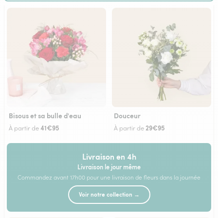
Bisous et sa bulle d'eau
Douceur
41€95
29€95
À partir de
À partir de
Livraison en 4h
Livraison le jour même
Commandez avant 17h00 pour une livraison de fleurs dans la journée
Voir notre collection →