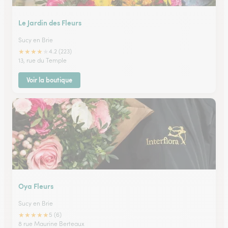
Le Jardin des Fleurs
Sucy en Brie
★
★
★
★
★
4.2 (223)
13, rue du Temple
Voir la boutique
Oya Fleurs
Sucy en Brie
★
★
★
★
★
5 (6)
8 rue Maurine Berteaux