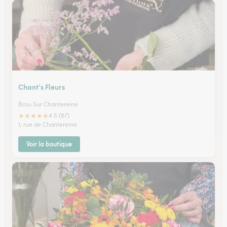
Chant’s Fleurs
Brou Sur Chantereine
★
★
★
★
★
4.5 (87)
1, rue de Chantereine
Voir la boutique