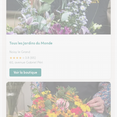
Tous les Jardins du Monde
Noisy le Grand
★
★
★
★
★
3.8 (65)
60, avenue Gabriel Péri
Voir la boutique