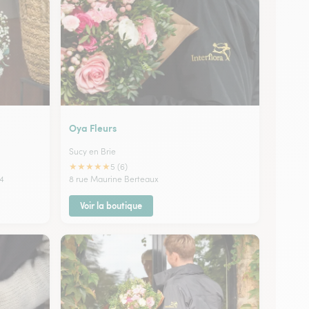
Oya Fleurs
Sucy en Brie
★
★
★
★
★
5 (6)
24
8 rue Maurine Berteaux
Voir la boutique