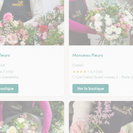
Fleurs
Monceau Fleurs
fort
Creteil
★
★
★
★
★
4.7 (175)
3.7 (133)
ue Gambetta
C.Cial Créteil Soleil niveau 2 - Porte 
 boutique
Voir la boutique