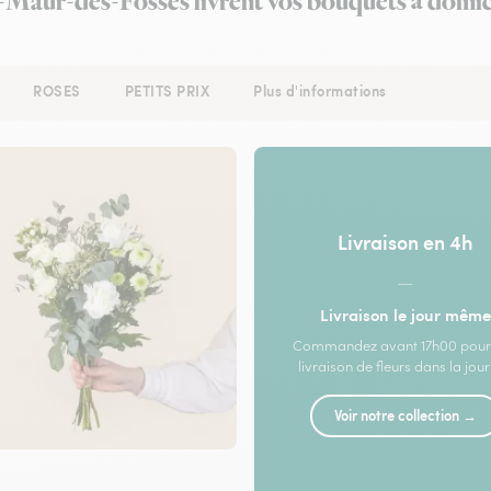
t-Maur-des-Fossés livrent vos bouquets à domic
ROSES
PETITS PRIX
Plus d'informations
Livraison en 4h
—
Livraison le jour même
Commandez avant 17h00 pour
livraison de fleurs dans la jou
Voir notre collection →