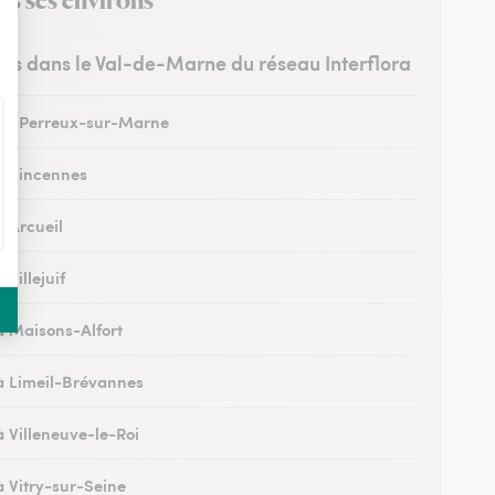
ns ses environs
stes dans le Val-de-Marne du réseau Interflora
 au Perreux-sur-Marne
 à Vincennes
à Arcueil
 Villejuif
 à Maisons-Alfort
 à Limeil-Brévannes
à Villeneuve-le-Roi
à Vitry-sur-Seine