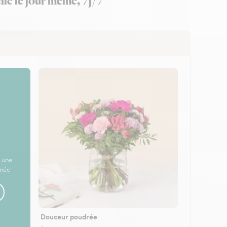
ile le jour même, 7j/7
 une
rnée
Douceur poudrée