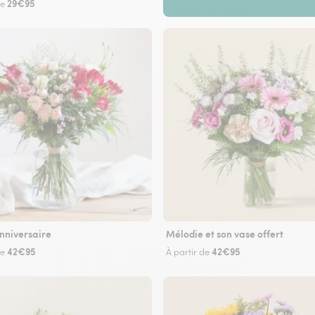
29€95
de
nniversaire
Mélodie et son vase offert
42€95
42€95
de
À partir de