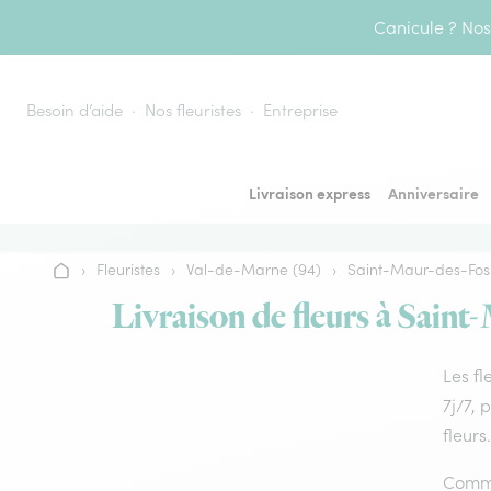
Aller au contenu
Canicule ? Nos 
Besoin d’aide
Nos fleuristes
Entreprise
Livraison express
Anniversaire
›
Fleuristes
›
Val-de-Marne (94)
›
Saint-Maur-des-Fos
Accueil
Livraison de fleurs à Saint
Les fl
7j/7, 
fleurs.
Commu