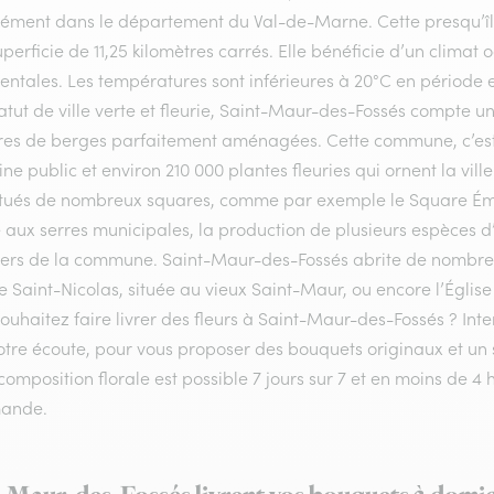
sément dans le département du Val-de-Marne. Cette presqu’île
perficie de 11,25 kilomètres carrés. Elle bénéficie d’un clim
entales. Les températures sont inférieures à 20°C en période e
atut de ville verte et fleurie, Saint-Maur-des-Fossés compte u
res de berges parfaitement aménagées. Cette commune, c’est 
e public et environ 210 000 plantes fleuries qui ornent la ville
itués de nombreux squares, comme par exemple le Square Émil
aux serres municipales, la production de plusieurs espèces d’a
iers de la commune. Saint-Maur-des-Fossés abrite de nomb
se Saint-Nicolas, située au vieux Saint-Maur, ou encore l’Égl
ouhaitez faire livrer des fleurs à Saint-Maur-des-Fossés ? In
otre écoute, pour vous proposer des bouquets originaux et un 
composition florale est possible 7 jours sur 7 et en moins de 
ande.