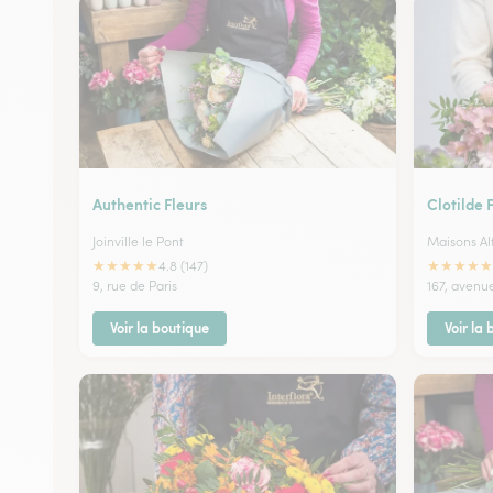
Authentic Fleurs
Clotilde 
Joinville le Pont
Maisons Al
★
★
★
★
★
★
★
★
★
★
4.8 (147)
9, rue de Paris
167, aven
Voir la boutique
Voir la