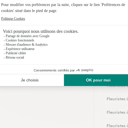
uriste Interflora à Saint-Maur-des-Fossés et da
Les fleuri
Fleuristes
Fleuristes
Fleuristes 
Fleuristes à
Fleuristes
Fleuristes
Fleuristes 
Fleuristes 