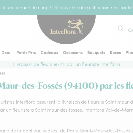
fleurs tiennent le coup ! Découvrez notre collection résistante
Recher
Deuil
Petits Prix
Cadeaux
Occasions
Bouquets
Roses
Pla
Livraison de fleurs en 4h par un fleuriste Interflora
sés
-Maur-des-Fossés (94100) par les fle
euristes Interflora assurent la livraison de fleurs à Saint maur
par un fleuriste à Saint maur des fosses. Interflora Val-de-Ma
ne de la banlieue sud-est de Paris, Saint-Maur-des-Fossés se