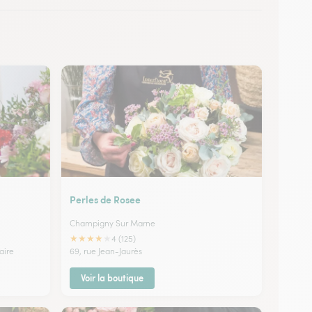
à Choisy-le-Roi
 à Sucy-en-Brie
Perles de Rosee
Champigny Sur Marne
★
★
★
★
★
4 (125)
aire
69, rue Jean-Jaurès
Voir la boutique