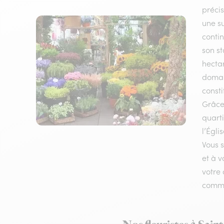
préci
une su
contin
son st
hecta
domain
const
Grâce 
quart
l’Égli
Vous s
et à v
votre 
comm