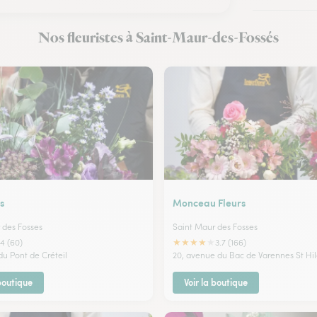
Fleuristes 
Nos fleuristes à Saint-Maur-des-Fossés
Fleuristes
s
Monceau Fleurs
 des Fosses
Saint Maur des Fosses
★
★
★
★
★
4 (60)
3.7 (166)
 du Pont de Créteil
20, avenue du Bac de Varennes St Hil
 boutique
Voir la boutique