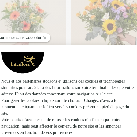
Soleil d'été
29€95
39€95
de
À partir de
Faire livrer des fleurs