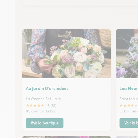
Au Jardin D’orchidees
Lea Fleur
La Varenne St Hilaire
Saint Maur
★
★
★
★
★
★
★
★
★
★
4.6 (51)
91, avenue du Bac
33 bis, rue
Voir la boutique
Voir la