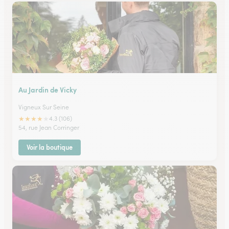
Au Jardin de Vicky
Vigneux Sur Seine
★
★
★
★
★
4.3 (106)
54, rue Jean Corringer
Voir la boutique