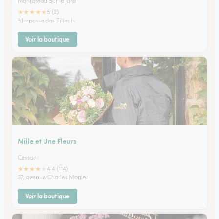
Montereau Sur le Jard
★
★
★
★
★
5 (2)
3 Impasse des Tilleuls
Voir la boutique
Mille et Une Fleurs
Cesson
★
★
★
★
★
4.4 (114)
37, avenue Charles Monier
Voir la boutique