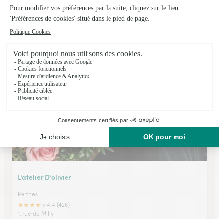
Au Rythme des Saisons
Yerres
★
★
★
★
★
4.1 (135)
45, rue Charles de Gaulle
Voir la boutique
L’atelier D’olivier
Perthes
★
★
★
★
★
4.4 (426)
1, rue de Milly