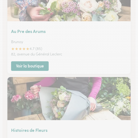
Au Pre des Arums
Brunoy
★
★
★
★
★
4.7 (85)
82, avenue du Général Leclerc
Voir la boutique
Histoires de Fleurs