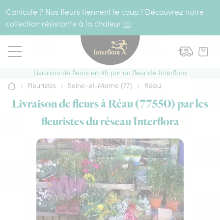
Aller au contenu
Canicule ? Nos fleurs tiennent le coup ! Découvrez notre
collection résistante à la chaleur
ici
Livraison de fleurs en 4h par un fleuriste Interflora
›
Fleuristes
›
Seine-et-Marne (77)
›
Réau
Accueil
Livraison de fleurs à Réau (77550) par les
fleuristes du réseau Interflora