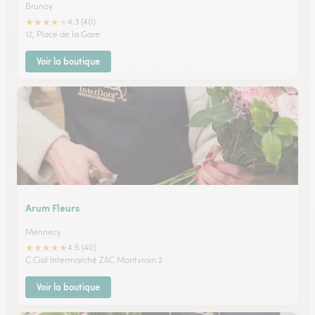
Brunoy
★
★
★
★
★
4.3 (40)
12, Place de la Gare
Voir la boutique
Arum Fleurs
Mennecy
★
★
★
★
★
4.5 (40)
C.Cial Intermarché ZAC Montvrain 2
Voir la boutique