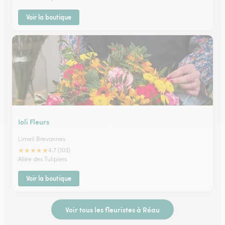
Voir la boutique
Ioli Fleurs
Limeil Brevannes
★
★
★
★
★
4.7 (103)
Allée des Tulipiers
Voir la boutique
Voir tous les fleuristes à Réau