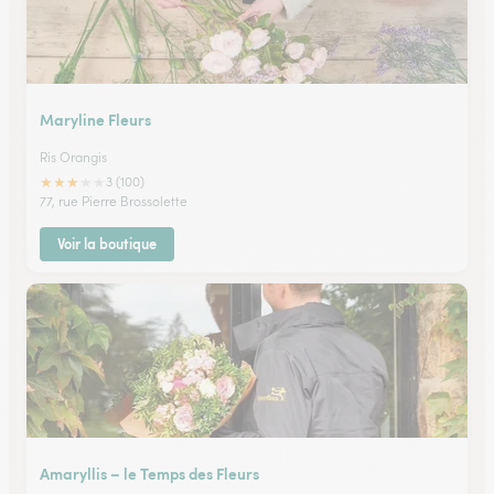
Maryline Fleurs
Ris Orangis
★
★
★
★
★
3 (100)
77, rue Pierre Brossolette
Voir la boutique
Amaryllis – le Temps des Fleurs