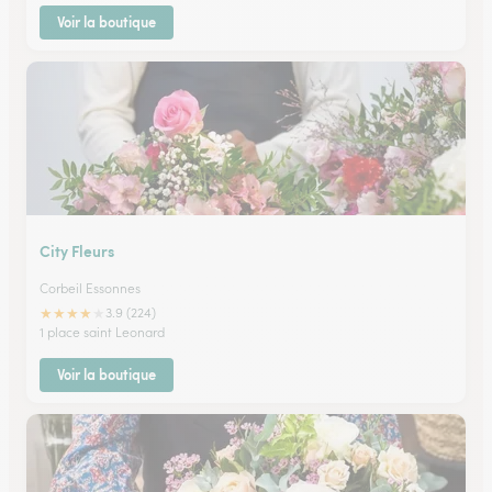
Voir la boutique
City Fleurs
Corbeil Essonnes
★
★
★
★
★
3.9 (224)
1 place saint Leonard
Voir la boutique