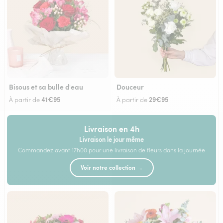
Bisous et sa bulle d'eau
Douceur
41€95
29€95
À partir de
À partir de
Livraison en 4h
Livraison le jour même
Commandez avant 17h00 pour une livraison de fleurs dans la journée
Voir notre collection →