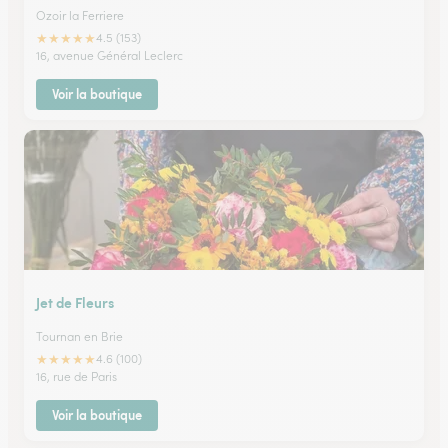
Ozoir la Ferriere
★
★
★
★
★
4.5 (153)
16, avenue Général Leclerc
Voir la boutique
Jet de Fleurs
Tournan en Brie
★
★
★
★
★
4.6 (100)
16, rue de Paris
Voir la boutique