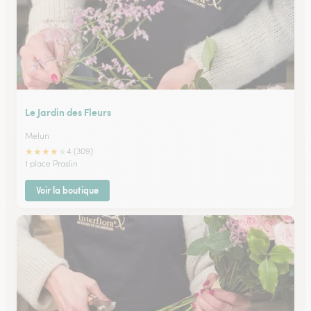
Le Jardin des Fleurs
Melun
★
★
★
★
★
4 (309)
1 place Praslin
Voir la boutique