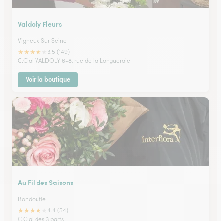
Valdoly Fleurs
Vigneux Sur Seine
★
★
★
★
★
3.5 (149)
C.Cial VALDOLY 6-8, rue de la Longueraie
Voir la boutique
Au Fil des Saisons
Bondoufle
★
★
★
★
★
4.4 (54)
C.Cial des 3 parts