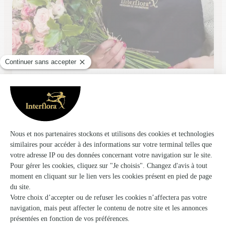
L’univers des Fleurs
Marolles en Brie
★
★
★
★
★
4.6 (30)
2 rue des marchands
Voir la boutique