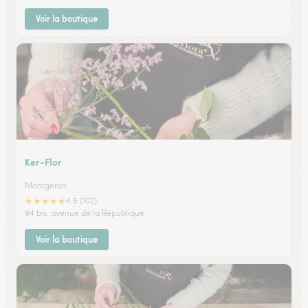
Voir la boutique
Ker-Flor
Montgeron
★
★
★
★
★
4.5 (102)
94 bis, avenue de la République
Voir la boutique