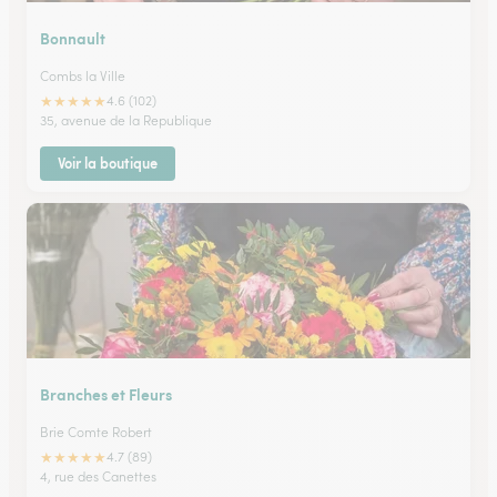
Bonnault
Combs la Ville
★
★
★
★
★
4.6 (102)
35, avenue de la Republique
Voir la boutique
Branches et Fleurs
Brie Comte Robert
★
★
★
★
★
4.7 (89)
4, rue des Canettes