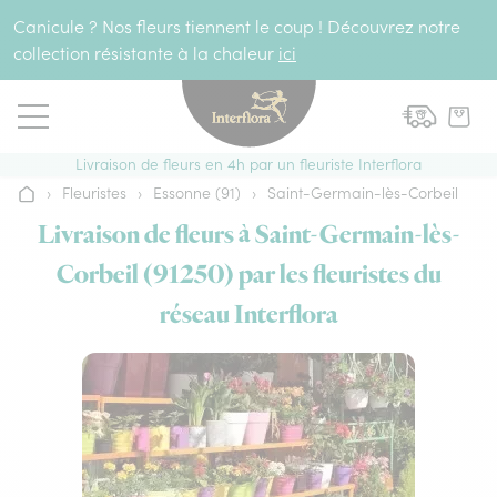
Aller au contenu
Canicule ? Nos fleurs tiennent le coup ! Découvrez notre
collection résistante à la chaleur
ici
Livraison de fleurs en 4h par un fleuriste Interflora
›
Fleuristes
›
Essonne (91)
›
Saint-Germain-lès-Corbeil
Accueil
Livraison de fleurs à Saint-Germain-lès-
Corbeil (91250) par les fleuristes du
réseau Interflora