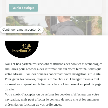
Voir la boutique
Au Jardin de Vicky
Vigneux Sur Seine
★
★
★
★
★
4.3 (106)
54, rue Jean Corringer
Voir la boutique