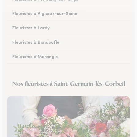
Fleuristes à Vigneux-sur-Seine
Fleuristes à Lardy
Fleuristes à Bondoufle
Fleuristes à Morangis
Fleuristes à Arpajon
Nos fleuristes à Saint-Germain-lès-Corbeil
Fleuristes à Maisse