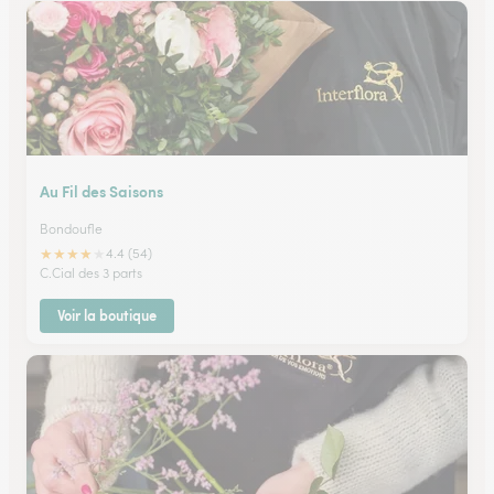
Au Fil des Saisons
Bondoufle
★
★
★
★
★
4.4 (54)
C.Cial des 3 parts
Voir la boutique