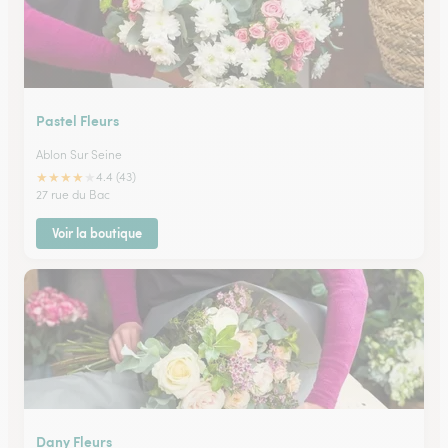
Pastel Fleurs
Ablon Sur Seine
★
★
★
★
★
4.4 (43)
27 rue du Bac
Voir la boutique
Dany Fleurs