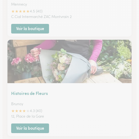
Mennecy
★
★
★
★
★
4.5 (40)
C.Cial Intermarché ZAC Montvrain 2
Voir la boutique
Histoires de Fleurs
Brunoy
★
★
★
★
★
4.3 (40)
12, Place de la Gare
Voir la boutique