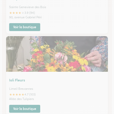
Sainte Genevieve des Bois
★
★
★
★
★
3.9 (94)
90, avenue Gabriel Péri
Voir la boutique
Ioli Fleurs
Limeil Brevannes
★
★
★
★
★
4.7 (103)
Allée des Tulipiers
Voir la boutique