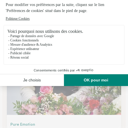
Pensee du Jour
Morsang Sur Orge
★
★
★
★
★
4.9 (142)
41 boulevard de la Gribelette
Voir la boutique
Pure Emotion