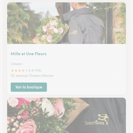
Mille et Une Fleurs
Cesson
★
★
★
★
★
4.4 (114)
37, avenue Charles Monier
Voir la boutique