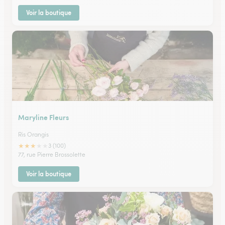
Voir la boutique
Maryline Fleurs
Ris Orangis
★
★
★
★
★
3 (100)
77, rue Pierre Brossolette
Voir la boutique