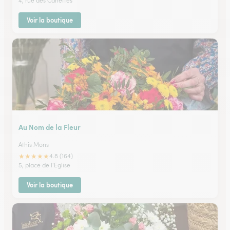
4, rue des Canettes
Voir la boutique
Au Nom de la Fleur
Athis Mons
★
★
★
★
★
4.8 (164)
5, place de l'Eglise
Voir la boutique