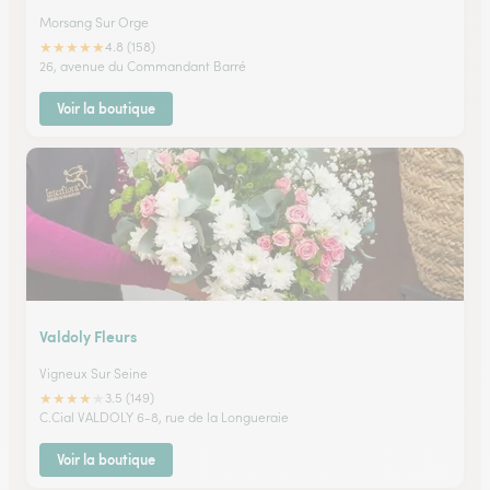
Morsang Sur Orge
★
★
★
★
★
4.8 (158)
26, avenue du Commandant Barré
Voir la boutique
Valdoly Fleurs
Vigneux Sur Seine
★
★
★
★
★
3.5 (149)
C.Cial VALDOLY 6-8, rue de la Longueraie
Voir la boutique