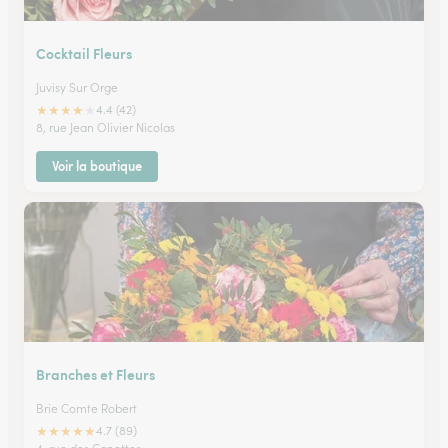
Cocktail Fleurs
Juvisy Sur Orge
★
★
★
★
★
4.4 (42)
8, rue Jean Olivier Nicolas
Voir la boutique
Branches et Fleurs
Brie Comte Robert
★
★
★
★
★
4.7 (89)