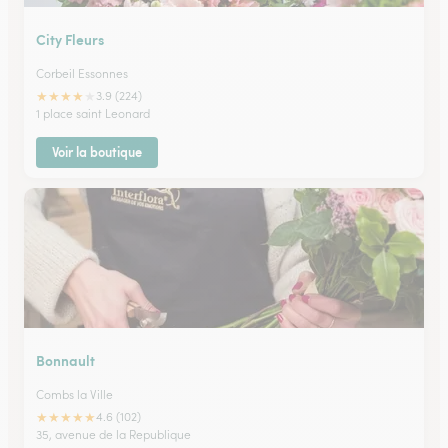
City Fleurs
Corbeil Essonnes
★
★
★
★
★
3.9 (224)
1 place saint Leonard
Voir la boutique
Bonnault
Combs la Ville
★
★
★
★
★
4.6 (102)
35, avenue de la Republique