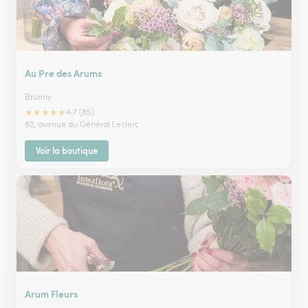
Au Pre des Arums
Brunoy
★
★
★
★
★
4.7 (85)
82, avenue du Général Leclerc
Voir la boutique
Arum Fleurs