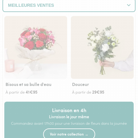
Bisous et sa bulle d'eau
Douceur
41€95
29€95
À partir de
À partir de
Livraison en 4h
Livraison le jour même
Commandez avant 17h00 pour une livraison de fleurs dans la journée
Voir notre collection →