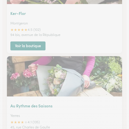
Ker-Flor
Montgeron
★
★
★
★
★
4.5 (102)
94 bis, avenue de la République
Voir la boutique
Au Rythme des Saisons
Yerres
★
★
★
★
★
4.1 (135)
45, rue Charles de Gaulle