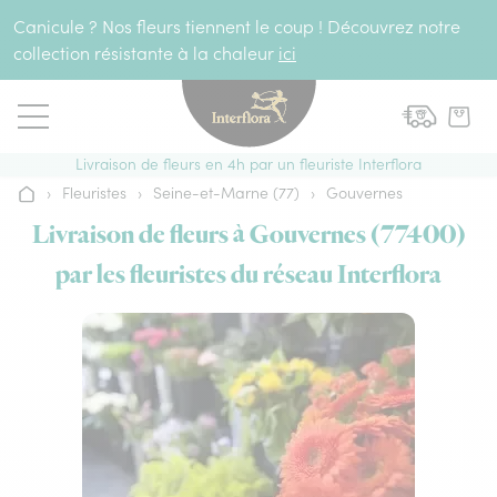
Aller au contenu
Canicule ? Nos fleurs tiennent le coup ! Découvrez notre
collection résistante à la chaleur
ici
Livraison de fleurs en 4h par un fleuriste Interflora
›
Fleuristes
›
Seine-et-Marne (77)
›
Gouvernes
Accueil
Livraison de fleurs à Gouvernes (77400)
par les fleuristes du réseau Interflora