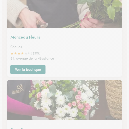
Monceau Fleurs
Chelles .
★
★
★
★
★
4.3 (319)
54, avenue de la Résistance
Voir la boutique