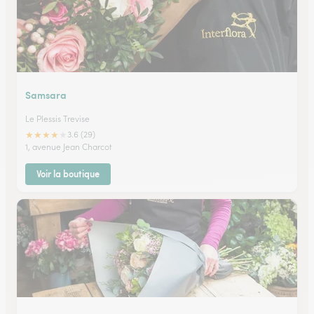
Samsara
Le Plessis Trevise
★
★
★
★
★
3.6 (29)
1, avenue Jean Charcot
Voir la boutique