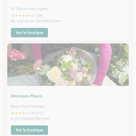
St Thibault des Vignes
★
★
★
★
★
4.5 (226)
95, avenue du Général Leclerc
Voir la boutique
Monceau Fleurs
Bussy Saint Georges
★
★
★
★
★
3.9 (270)
9, rue Konrad Adenauer
Voir la boutique