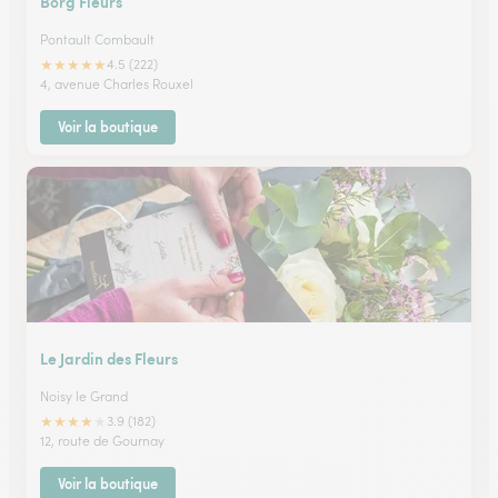
Borg Fleurs
Pontault Combault
★
★
★
★
★
4.5 (222)
4, avenue Charles Rouxel
Voir la boutique
Le Jardin des Fleurs
Noisy le Grand
★
★
★
★
★
3.9 (182)
12, route de Gournay
Voir la boutique