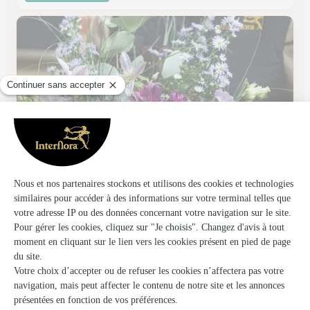
Tous les Jardins du Monde
Noisy le Grand
★
★
★
★
★
3.8 (65)
60, avenue Gabriel Péri
Voir la boutique