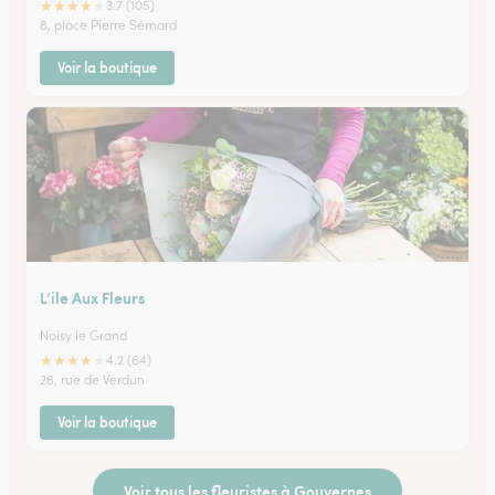
★
★
★
★
★
3.7 (105)
8, place Pierre Sémard
Voir la boutique
L’ile Aux Fleurs
Noisy le Grand
★
★
★
★
★
4.2 (64)
26, rue de Verdun
Voir la boutique
Voir tous les fleuristes à Gouvernes