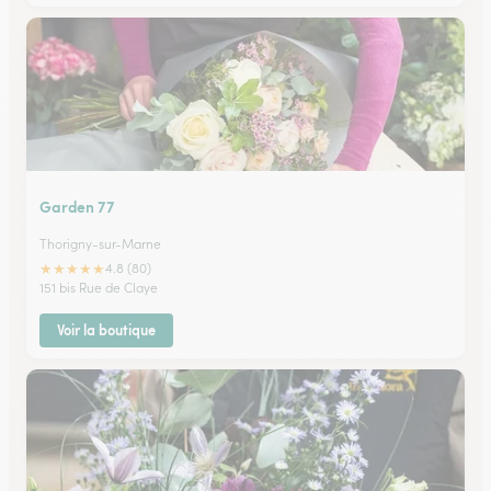
Garden 77
Thorigny-sur-Marne
★
★
★
★
★
4.8 (80)
151 bis Rue de Claye
Voir la boutique