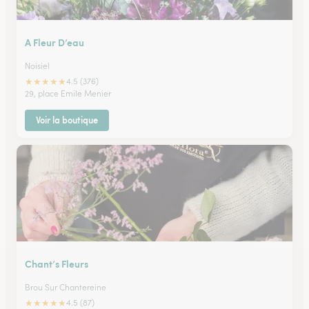
A Fleur D’eau
Noisiel
★
★
★
★
★
4.5 (376)
29, place Emile Menier
Voir la boutique
Chant’s Fleurs
Brou Sur Chantereine
★
★
★
★
★
4.5 (87)