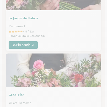
Le Jardin de Natica
Montfermeil
★
★
★
★
★
4.5 (182)
1, avenue Emile Cossonneau
Voir la boutique
Crea-Flor
Villiers Sur Marne