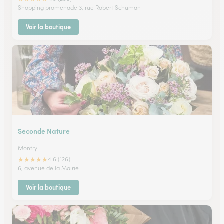
Shopping promenade 3, rue Robert Schuman
Voir la boutique
Seconde Nature
Montry
★
★
★
★
★
4.6 (126)
6, avenue de la Mairie
Voir la boutique