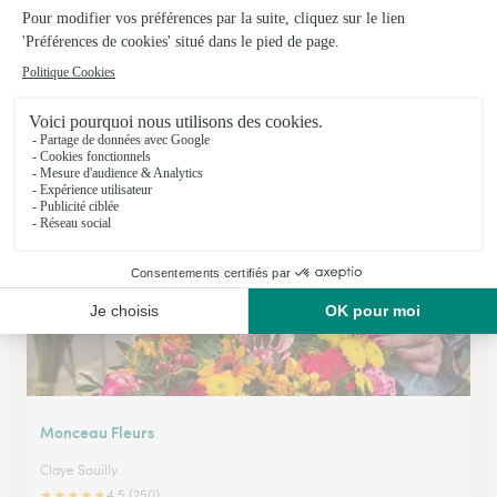
Au Jardin de Cecilia
Esbly
★
★
★
★
★
4.5 (181)
3, rue du Commandant Berthault
Voir la boutique
Monceau Fleurs
Claye Souilly
★
★
★
★
★
4.5 (250)