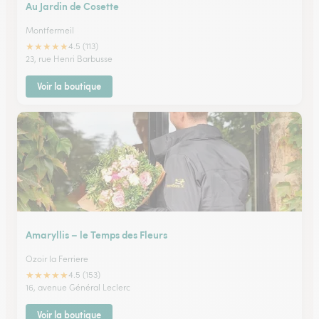
Au Jardin de Cosette
Montfermeil
★
★
★
★
★
4.5 (113)
23, rue Henri Barbusse
Voir la boutique
Amaryllis – le Temps des Fleurs
Ozoir la Ferriere
★
★
★
★
★
4.5 (153)
16, avenue Général Leclerc
Voir la boutique