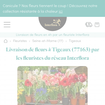
Aller au contenu
Canicule ? Nos fleurs tiennent le coup ! Découvrez notre
collection résistante à la chaleur
ici
Livraison de fleurs en 4h par un fleuriste Interflora
›
Fleuristes
›
Seine-et-Marne (77)
›
Tigeaux
Accueil
Livraison de fleurs à Tigeaux (77163) par
les fleuristes du réseau Interflora