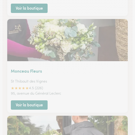
Voir la boutique
Monceau Fleurs
St Thibault des Vignes
★
★
★
★
★
4.5 (226)
95, avenue du Général Leclerc
Voir la boutique