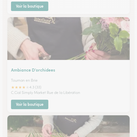
Voir la boutique
Ambiance D’orchidees
Tournan en Brie
★
★
★
★
★
4.3 (33)
C.Cial Simply Market Rue de la Libération
Voir la boutique