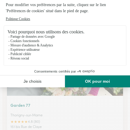
Bambou Fleurs
Meaux
★
★
★
★
★
4.9 (106)
4, rue Notre Dame
Voir la boutique
Garden 77
Thorigny-sur-Marne
★
★
★
★
★
4.8 (80)
151 bis Rue de Claye