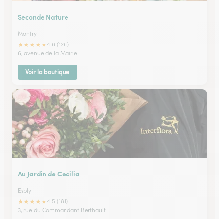
Seconde Nature
Montry
★
★
★
★
★
4.6 (126)
6, avenue de la Mairie
Voir la boutique
Au Jardin de Cecilia
Esbly
★
★
★
★
★
4.5 (181)
3, rue du Commandant Berthault