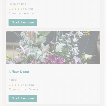
Roissy en Brie
★
★
★
★
★
4.5 (110)
6, Première Avenue
Voir la boutique
A Fleur D’eau
Noisiel
★
★
★
★
★
4.5 (376)
29, place Emile Menier
Voir la boutique