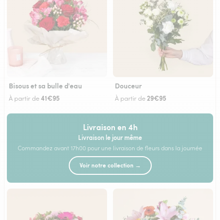
Bisous et sa bulle d'eau
Douceur
41€95
29€95
À partir de
À partir de
Livraison en 4h
Livraison le jour même
Commandez avant 17h00 pour une livraison de fleurs dans la journée
Voir notre collection →