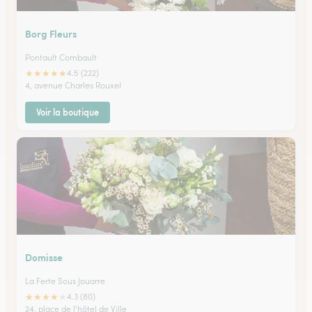
Borg Fleurs
Pontault Combault
★
★
★
★
★
4.5 (222)
4, avenue Charles Rouxel
Voir la boutique
Domisse
La Ferte Sous Jouarre
★
★
★
★
★
4.3 (80)
24, place de l'hôtel de Ville