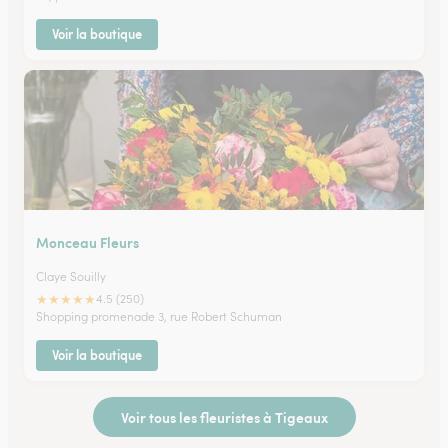
Voir la boutique
Monceau Fleurs
Claye Souilly
★
★
★
★
★
4.5 (250)
Shopping promenade 3, rue Robert Schuman
Voir la boutique
Voir tous les fleuristes à Tigeaux