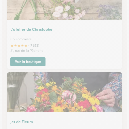
L’atelier de Christophe
Coulommiers
★
★
★
★
★
4.7 (93)
21, rue de la Pêcherie
Voir la boutique
Jet de Fleurs