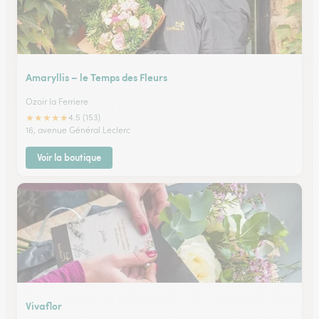
Amaryllis – le Temps des Fleurs
Ozoir la Ferriere
★
★
★
★
★
4.5 (153)
16, avenue Général Leclerc
Voir la boutique
Vivaflor