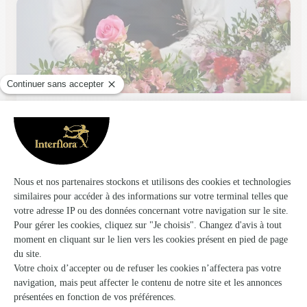
Monceau Fleurs
Meaux
★
★
★
★
★
4.4 (290)
1 cour Raoult
Voir la boutique