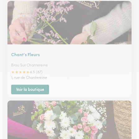
Chant’s Fleurs
Brou Sur Chantereine
★
★
★
★
★
4.5 (87)
1, rue de Chantereine
Voir la boutique