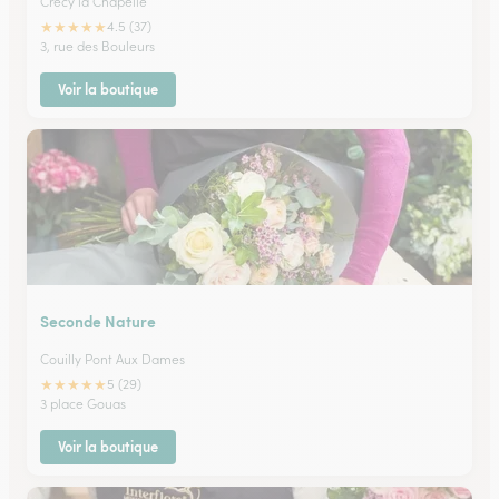
Crecy la Chapelle
★
★
★
★
★
4.5 (37)
3, rue des Bouleurs
Voir la boutique
Seconde Nature
Couilly Pont Aux Dames
★
★
★
★
★
5 (29)
3 place Gouas
Voir la boutique