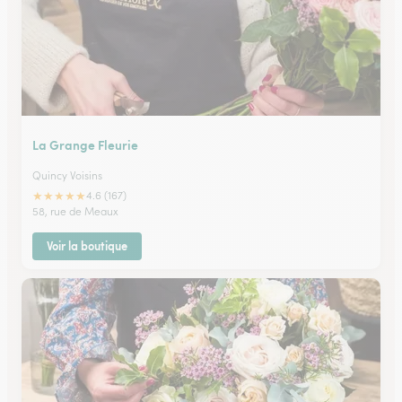
La Grange Fleurie
Quincy Voisins
★
★
★
★
★
4.6 (167)
58, rue de Meaux
Voir la boutique