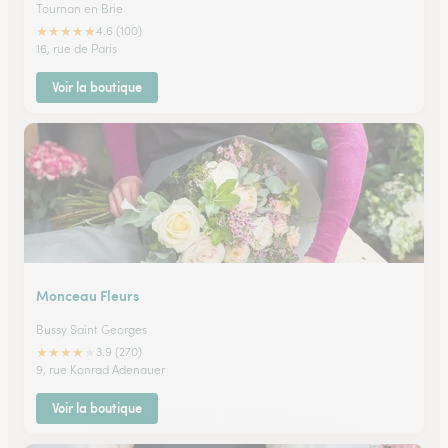
Tournan en Brie
★
★
★
★
★
4.6 (100)
16, rue de Paris
Voir la boutique
Monceau Fleurs
Bussy Saint Georges
★
★
★
★
★
3.9 (270)
9, rue Konrad Adenauer
Voir la boutique