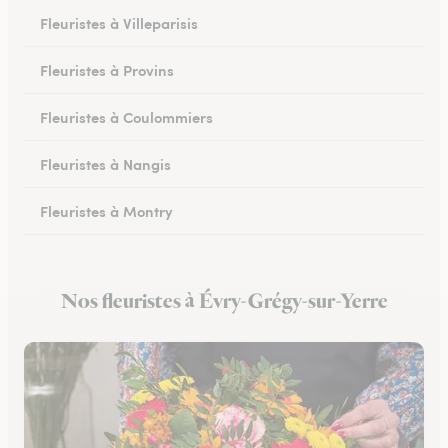
Fleuristes à Villeparisis
Fleuristes à Provins
Fleuristes à Coulommiers
Fleuristes à Nangis
Fleuristes à Montry
Fleuristes à Nemours
Nos fleuristes à Évry-Grégy-sur-Yerre
Fleuristes à Esbly