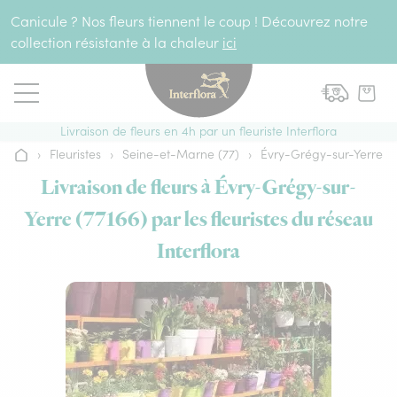
Aller au contenu
Canicule ? Nos fleurs tiennent le coup ! Découvrez notre
collection résistante à la chaleur
ici
Livraison de fleurs en 4h par un fleuriste Interflora
›
Fleuristes
›
Seine-et-Marne (77)
›
Évry-Grégy-sur-Yerre
Accueil
Livraison de fleurs à Évry-Grégy-sur-
Yerre (77166) par les fleuristes du réseau
Interflora