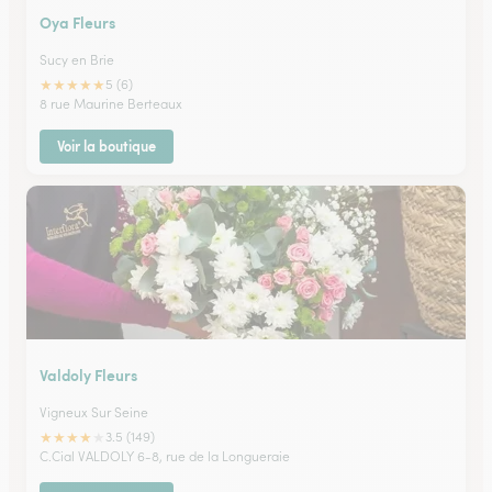
Oya Fleurs
Sucy en Brie
★
★
★
★
★
5 (6)
8 rue Maurine Berteaux
Voir la boutique
Valdoly Fleurs
Vigneux Sur Seine
★
★
★
★
★
3.5 (149)
C.Cial VALDOLY 6-8, rue de la Longueraie