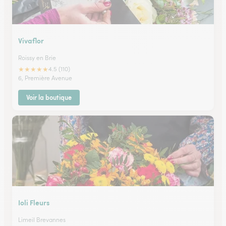
Vivaflor
Roissy en Brie
★
★
★
★
★
4.5 (110)
6, Première Avenue
Voir la boutique
Ioli Fleurs
Limeil Brevannes