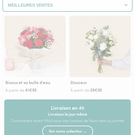
Bisous et sa bulle d'eau
Douceur
41€95
29€95
À partir de
À partir de
Livraison en 4h
Livraison le jour même
Commandez avant 17h00 pour une livraison de fleurs dans la journée
Voir notre collection →