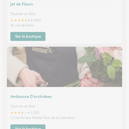
Jet de Fleurs
Tournan en Brie
★
★
★
★
★
4.6 (100)
16, rue de Paris
Voir la boutique
Ambiance D’orchidees
Tournan en Brie
★
★
★
★
★
4.3 (33)
C.Cial Simply Market Rue de la Libération
Voir la boutique