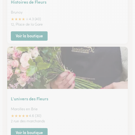
Histoires de Fleurs
Brunoy
★
★
★
★
★
4.3 (40)
12, Place de la Gare
Voir la boutique
L’univers des Fleurs
Marolles en Brie
★
★
★
★
★
4.6 (30)
2 rue des marchands
Voir la boutique