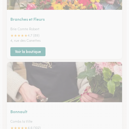
Branches et Fleurs
Brie Comte Robert
★
★
★
★
★
4.7 (89)
4, rue des Canettes
Voir la boutique
Bonnault
Combs la Ville
★
★
★
★
★
4.6 (102)