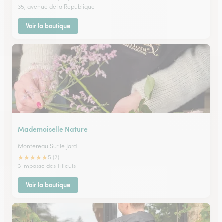
35, avenue de la Republique
Voir la boutique
Mademoiselle Nature
Montereau Sur le Jard
★
★
★
★
★
5 (2)
3 Impasse des Tilleuls
Voir la boutique