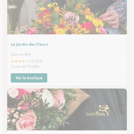
Le Jardin des Fleurs
Sucy en Brie
★
★
★
★
★
4.2 (223)
13, rue du Temple
Voir la boutique