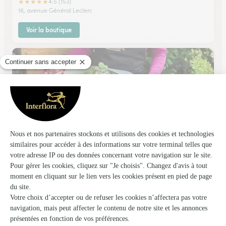
★
★
★
★
★
4.5 (153)
16, avenue Général Leclerc
Voir la boutique
Au Rythme des Saisons
Yerres
★
★
★
★
★
4.1 (135)
45, rue Charles de Gaulle
Voir la boutique