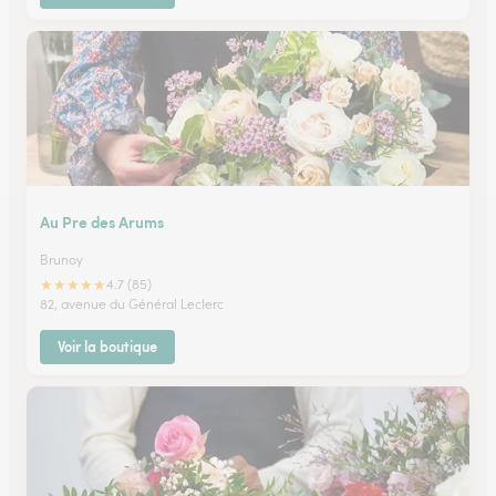
Au Pre des Arums
Brunoy
★
★
★
★
★
4.7 (85)
82, avenue du Général Leclerc
Voir la boutique