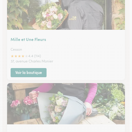
Mille et Une Fleurs
Cesson
★
★
★
★
★
4.4 (114)
37, avenue Charles Monier
Voir la boutique