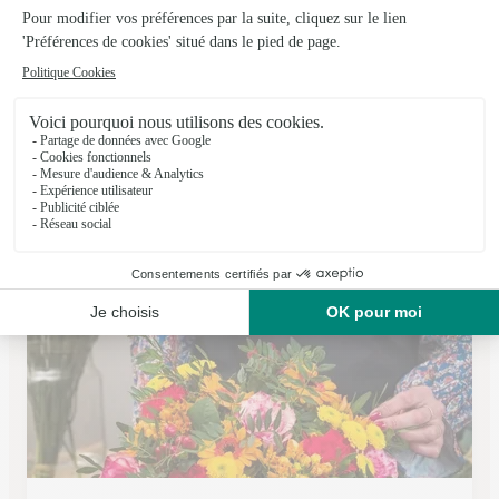
Le Jardin des Fleurs
Melun
★
★
★
★
★
4 (309)
1 place Praslin
Voir la boutique