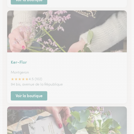
Ker-Flor
Montgeron
★
★
★
★
★
4.5 (102)
94 bis, avenue de la République
Voir la boutique