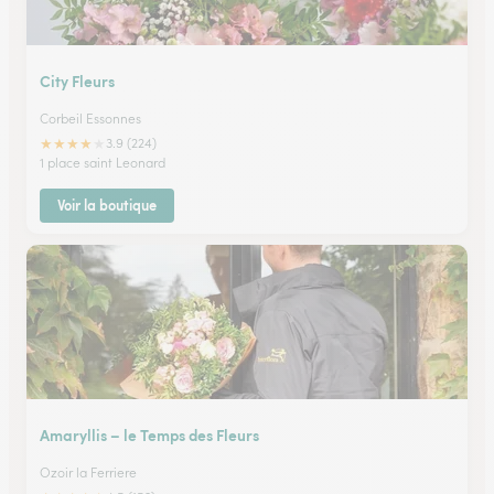
City Fleurs
Corbeil Essonnes
★
★
★
★
★
3.9 (224)
1 place saint Leonard
Voir la boutique
Amaryllis – le Temps des Fleurs
Ozoir la Ferriere