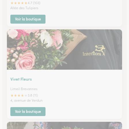
★
★
★
★
★
4.7 (103)
Allée des Tulipiers
Voir la boutique
Vivet Fleurs
Limeil Brevannes
★
★
★
★
★
3.8 (11)
4, avenue de Verdun
Voir la boutique