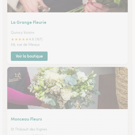
La Grange Fleurie
Quincy Voisins
★
★
★
★
★
4.6 (167)
58, rue de Meaux
Voir la boutique
Monceau Fleurs
St Thibault des Vignes