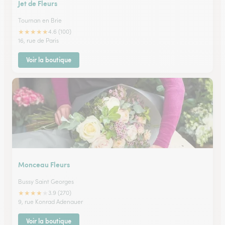
Jet de Fleurs
Tournan en Brie
★
★
★
★
★
4.6 (100)
16, rue de Paris
Voir la boutique
Monceau Fleurs
Bussy Saint Georges
★
★
★
★
★
3.9 (270)
9, rue Konrad Adenauer
Voir la boutique