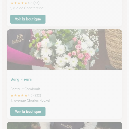
★
★
★
★
★
4.5 (87)
1, rue de Chantereine
Voir la boutique
Borg Fleurs
Pontault Combault
★
★
★
★
★
4.5 (222)
4, avenue Charles Rouxel
Voir la boutique