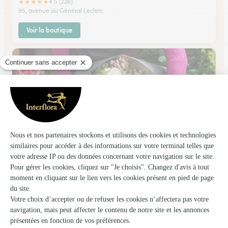
★
★
★
★
★
4.5 (226)
95, avenue du Général Leclerc
Voir la boutique
Garden 77
Thorigny-sur-Marne
★
★
★
★
★
4.8 (80)
151 bis Rue de Claye
Voir la boutique