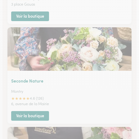
3 place Gouas
Voir la boutique
Seconde Nature
Montry
★
★
★
★
★
4.6 (126)
6, avenue de la Mairie
Voir la boutique