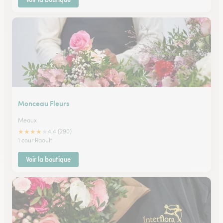
Monceau Fleurs
Meaux
★
★
★
★
★
4.4 (290)
1 cour Raoult
Voir la boutique