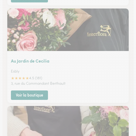
Au Jardin de Cecilia
Esbly
★
★
★
★
★
4.5 (181)
3, rue du Commandant Berthault
Voir la boutique