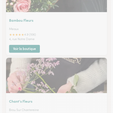
Bambou Fleurs
Meaux
★
★
★
★
★
4.9 (106)
4, rue Notre Dame
Voir la boutique
Chant’s Fleurs
Brou Sur Chantereine