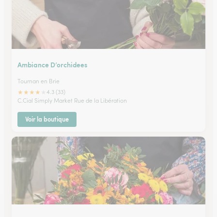
Ambiance D’orchidees
Tournan en Brie
★
★
★
★
★
4.3 (33)
C.Cial Simply Market Rue de la Libération
Voir la boutique