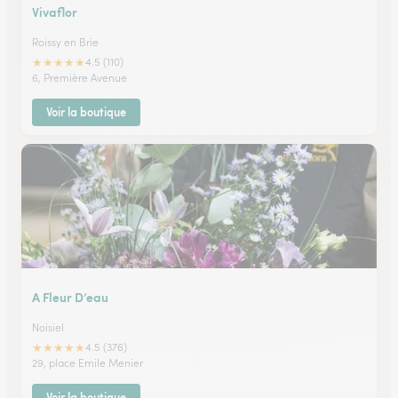
Vivaflor
Roissy en Brie
★
★
★
★
★
4.5 (110)
6, Première Avenue
Voir la boutique
A Fleur D’eau
Noisiel
★
★
★
★
★
4.5 (376)
29, place Emile Menier
Voir la boutique