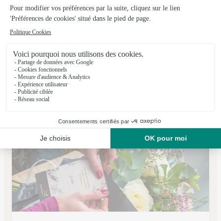
Amaryllis – le Temps des Fleurs
Ozoir la Ferriere
★
★
★
★
★
4.5 (153)
16, avenue Général Leclerc
Voir la boutique