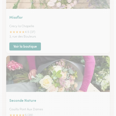
Missflor
Crecy la Chapelle
★
★
★
★
★
4.5 (37)
3, rue des Bouleurs
Voir la boutique
Seconde Nature
Couilly Pont Aux Dames
★
★
★
★
★
5 (29)