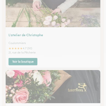
L’atelier de Christophe
Coulommiers
★
★
★
★
★
4.7 (93)
21, rue de la Pêcherie
Voir la boutique