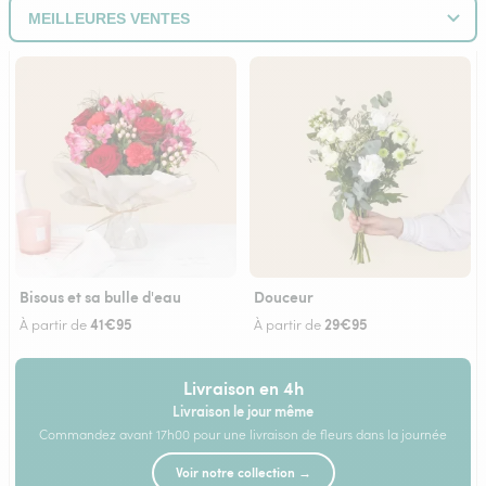
Bisous et sa bulle d'eau
Douceur
41€95
29€95
À partir de
À partir de
Livraison en 4h
Livraison le jour même
Commandez avant 17h00 pour une livraison de fleurs dans la journée
Voir notre collection →