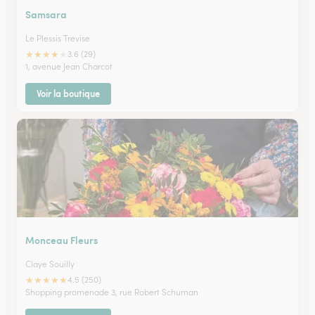
Samsara
Le Plessis Trevise
★
★
★
★
★
3.6 (29)
1, avenue Jean Charcot
Voir la boutique
Monceau Fleurs
Claye Souilly
★
★
★
★
★
4.5 (250)
Shopping promenade 3, rue Robert Schuman