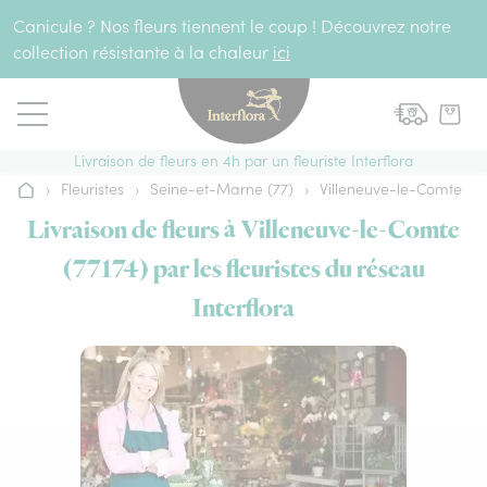
Aller au contenu
Canicule ? Nos fleurs tiennent le coup ! Découvrez notre
collection résistante à la chaleur
ici
Livraison de fleurs en 4h par un fleuriste Interflora
›
Fleuristes
›
Seine-et-Marne (77)
›
Villeneuve-le-Comte
Accueil
Livraison de fleurs à Villeneuve-le-Comte
(77174) par les fleuristes du réseau
Interflora