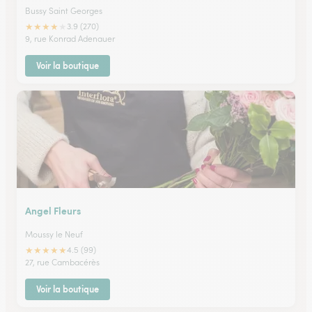
Bussy Saint Georges
★
★
★
★
★
3.9 (270)
9, rue Konrad Adenauer
Voir la boutique
Angel Fleurs
Moussy le Neuf
★
★
★
★
★
4.5 (99)
27, rue Cambacérès
Voir la boutique