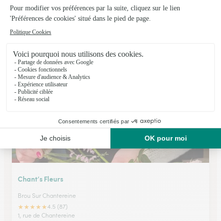
Le Clos Fleuri
Tremblay en France
★
★
★
★
★
4.7 (101)
79, avenue Henri Barbusse
Voir la boutique
Chant’s Fleurs
Brou Sur Chantereine
★
★
★
★
★
4.5 (87)
1, rue de Chantereine