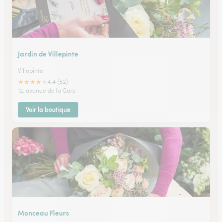
Jardin de Villepinte
Villepinte
★
★
★
★
★
4.4 (52)
12, avenue de la Gare
Voir la boutique
Monceau Fleurs