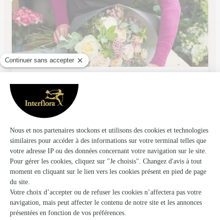
Seconde Nature
Couilly Pont Aux Dames
★
★
★
★
★
5 (29)
3 place Gouas
Voir la boutique