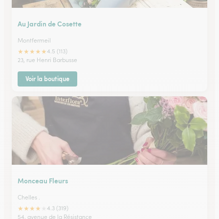
Au Jardin de Cosette
Montfermeil
★
★
★
★
★
4.5 (113)
23, rue Henri Barbusse
Voir la boutique
Monceau Fleurs
Chelles .
★
★
★
★
★
4.3 (319)
54, avenue de la Résistance