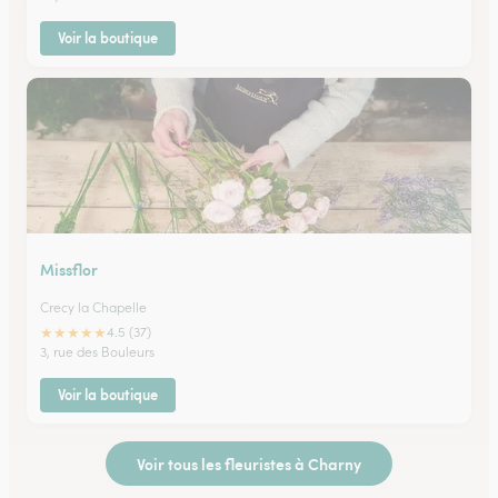
Voir la boutique
Missflor
Crecy la Chapelle
★
★
★
★
★
4.5 (37)
3, rue des Bouleurs
Voir la boutique
Voir tous les fleuristes à Charny