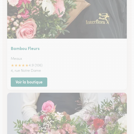
Bambou Fleurs
Meaux
★
★
★
★
★
4.9 (106)
4, rue Notre Dame
Voir la boutique