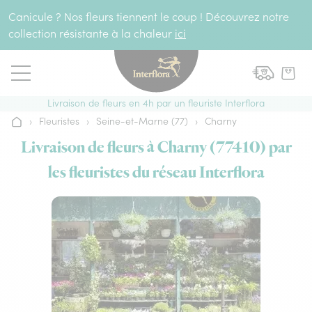
Aller au contenu
Canicule ? Nos fleurs tiennent le coup ! Découvrez notre
collection résistante à la chaleur
ici
Livraison de fleurs en 4h par un fleuriste Interflora
›
Fleuristes
›
Seine-et-Marne (77)
›
Charny
Accueil
Livraison de fleurs à Charny (77410) par
les fleuristes du réseau Interflora