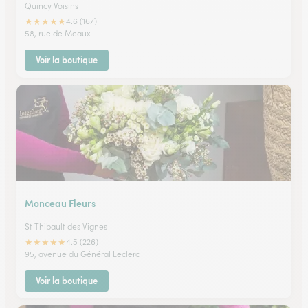
Quincy Voisins
★
★
★
★
★
4.6 (167)
58, rue de Meaux
Voir la boutique
Monceau Fleurs
St Thibault des Vignes
★
★
★
★
★
4.5 (226)
95, avenue du Général Leclerc
Voir la boutique