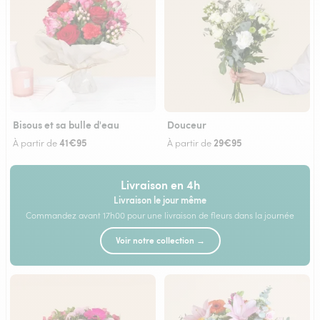
Bisous et sa bulle d'eau
Douceur
41€95
29€95
À partir de
À partir de
Livraison en 4h
Livraison le jour même
Commandez avant 17h00 pour une livraison de fleurs dans la journée
Voir notre collection →