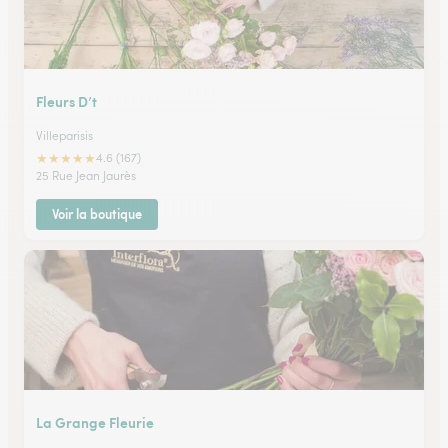
Fleurs D’t
Villeparisis
★
★
★
★
★
4.6 (167)
25 Rue Jean Jaurès
Voir la boutique
La Grange Fleurie