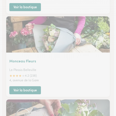
Voir la boutique
Monceau Fleurs
Le Plessis Belleville
★
★
★
★
★
4.2 (238)
4, avenue de la Gare
Voir la boutique