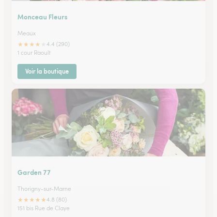
Monceau Fleurs
Meaux
★
★
★
★
★
4.4 (290)
1 cour Raoult
Voir la boutique
Garden 77
Thorigny-sur-Marne
★
★
★
★
★
4.8 (80)
151 bis Rue de Claye