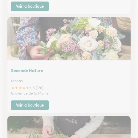
Voir la boutique
Seconde Nature
Montry
★
★
★
★
★
4.6 (126)
6, avenue de la Mairie
Voir la boutique