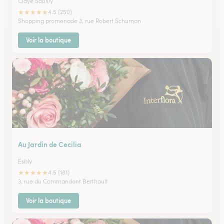
Claye Souilly
★
★
★
★
★
4.5 (250)
Shopping promenade 3, rue Robert Schuman
Voir la boutique
Au Jardin de Cecilia
Esbly
★
★
★
★
★
4.5 (181)
3, rue du Commandant Berthault
Voir la boutique