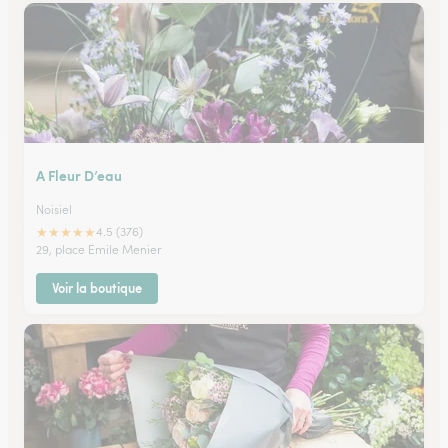
A Fleur D’eau
Noisiel
★
★
★
★
★
4.5 (376)
29, place Emile Menier
Voir la boutique